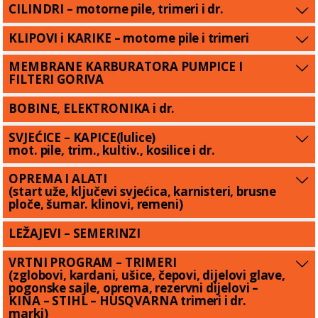
CILINDRI – motorne pile, trimeri i dr.
KLIPOVI i KARIKE – motorne pile i trimeri
MEMBRANE KARBURATORA PUMPICE I
FILTERI GORIVA
BOBINE, ELEKTRONIKA i dr.
SVJEĆICE – KAPICE(lulice)
mot. pile, trim., kultiv., kosilice i dr.
OPREMA I ALATI
(start uže, ključevi svjećica, karnisteri, brusne
ploče, šumar. klinovi, remeni)
LEŽAJEVI – SEMERINZI
VRTNI PROGRAM – TRIMERI
(zglobovi, kardani, ušice, čepovi, dijelovi glave,
pogonske sajle, oprema, rezervni dijelovi –
KINA – STIHL – HUSQVARNA trimeri i dr.
marki)