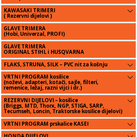
KAWASAKI TRIMERI
( Rezervni dijelovi )
GLAVE TRIMERA
(Hobi, Univerzal, PROFI)
GLAVE TRIMERA
ORIGINAL STIHL i HUSQVARNA
FLAKS, STRUNA, SILK – PVC nit za košnju
VRTNI PROGRAM kosilice
(noževi, adapteri, kotači, sajle, filteri,
remenice, ležaj, razni vijci i dr.)
REZERVNI DIJELOVI – kosilice
(Briggs, MTD, Thorx, NGP, STIGA, SARP,
Tecumseh, Loncin, Traktorske kosilice dijelovi)
VRTNI PROGRAM prskalice KASEI
HONDA DIJELOVI