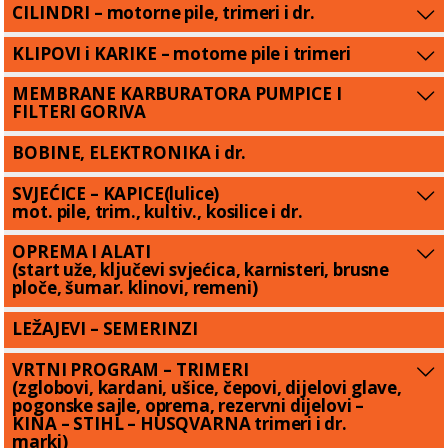
CILINDRI – motorne pile, trimeri i dr.
KLIPOVI i KARIKE – motorne pile i trimeri
MEMBRANE KARBURATORA PUMPICE I
FILTERI GORIVA
BOBINE, ELEKTRONIKA i dr.
SVJEĆICE – KAPICE(lulice)
mot. pile, trim., kultiv., kosilice i dr.
OPREMA I ALATI
(start uže, ključevi svjećica, karnisteri, brusne
ploče, šumar. klinovi, remeni)
LEŽAJEVI – SEMERINZI
VRTNI PROGRAM – TRIMERI
(zglobovi, kardani, ušice, čepovi, dijelovi glave,
pogonske sajle, oprema, rezervni dijelovi –
KINA – STIHL – HUSQVARNA trimeri i dr.
marki)