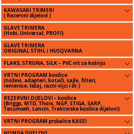
KAWASAKI TRIMERI
( Rezervni dijelovi )
GLAVE TRIMERA
(Hobi, Univerzal, PROFI)
GLAVE TRIMERA
ORIGINAL STIHL i HUSQVARNA
FLAKS, STRUNA, SILK – PVC nit za košnju
VRTNI PROGRAM kosilice
(noževi, adapteri, kotači, sajle, filteri,
remenice, ležaj, razni vijci i dr.)
REZERVNI DIJELOVI – kosilice
(Briggs, MTD, Thorx, NGP, STIGA, SARP,
Tecumseh, Loncin, Traktorske kosilice dijelovi)
VRTNI PROGRAM prskalice KASEI
HONDA DIJELOVI