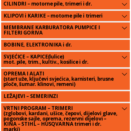
CILINDRI – motorne pile, trimeri i dr.
KLIPOVI i KARIKE – motorne pile i trimeri
MEMBRANE KARBURATORA PUMPICE I
FILTERI GORIVA
BOBINE, ELEKTRONIKA i dr.
SVJEĆICE – KAPICE(lulice)
mot. pile, trim., kultiv., kosilice i dr.
OPREMA I ALATI
(start uže, ključevi svjećica, karnisteri, brusne
ploče, šumar. klinovi, remeni)
LEŽAJEVI – SEMERINZI
VRTNI PROGRAM – TRIMERI
(zglobovi, kardani, ušice, čepovi, dijelovi glave,
pogonske sajle, oprema, rezervni dijelovi –
KINA – STIHL – HUSQVARNA trimeri i dr.
marki)