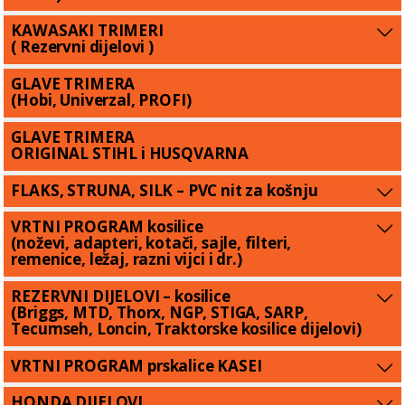
KAWASAKI TRIMERI
( Rezervni dijelovi )
GLAVE TRIMERA
(Hobi, Univerzal, PROFI)
GLAVE TRIMERA
ORIGINAL STIHL i HUSQVARNA
FLAKS, STRUNA, SILK – PVC nit za košnju
VRTNI PROGRAM kosilice
(noževi, adapteri, kotači, sajle, filteri,
remenice, ležaj, razni vijci i dr.)
REZERVNI DIJELOVI – kosilice
(Briggs, MTD, Thorx, NGP, STIGA, SARP,
Tecumseh, Loncin, Traktorske kosilice dijelovi)
VRTNI PROGRAM prskalice KASEI
HONDA DIJELOVI