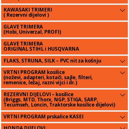
KAWASAKI TRIMERI
( Rezervni dijelovi )
GLAVE TRIMERA
(Hobi, Univerzal, PROFI)
GLAVE TRIMERA
ORIGINAL STIHL i HUSQVARNA
FLAKS, STRUNA, SILK – PVC nit za košnju
VRTNI PROGRAM kosilice
(noževi, adapteri, kotači, sajle, filteri,
remenice, ležaj, razni vijci i dr.)
REZERVNI DIJELOVI – kosilice
(Briggs, MTD, Thorx, NGP, STIGA, SARP,
Tecumseh, Loncin, Traktorske kosilice dijelovi)
VRTNI PROGRAM prskalice KASEI
HONDA DIJELOVI