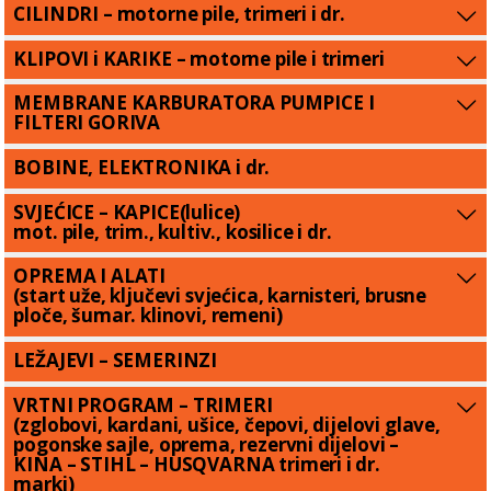
CILINDRI – motorne pile, trimeri i dr.
KLIPOVI i KARIKE – motorne pile i trimeri
MEMBRANE KARBURATORA PUMPICE I
FILTERI GORIVA
BOBINE, ELEKTRONIKA i dr.
SVJEĆICE – KAPICE(lulice)
mot. pile, trim., kultiv., kosilice i dr.
OPREMA I ALATI
(start uže, ključevi svjećica, karnisteri, brusne
ploče, šumar. klinovi, remeni)
LEŽAJEVI – SEMERINZI
VRTNI PROGRAM – TRIMERI
(zglobovi, kardani, ušice, čepovi, dijelovi glave,
pogonske sajle, oprema, rezervni dijelovi –
KINA – STIHL – HUSQVARNA trimeri i dr.
marki)