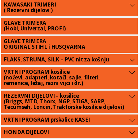
KAWASAKI TRIMERI
( Rezervni dijelovi )
GLAVE TRIMERA
(Hobi, Univerzal, PROFI)
GLAVE TRIMERA
ORIGINAL STIHL i HUSQVARNA
FLAKS, STRUNA, SILK – PVC nit za košnju
VRTNI PROGRAM kosilice
(noževi, adapteri, kotači, sajle, filteri,
remenice, ležaj, razni vijci i dr.)
REZERVNI DIJELOVI – kosilice
(Briggs, MTD, Thorx, NGP, STIGA, SARP,
Tecumseh, Loncin, Traktorske kosilice dijelovi)
VRTNI PROGRAM prskalice KASEI
HONDA DIJELOVI