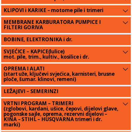
KLIPOVI i KARIKE – motorne pile i trimeri
MEMBRANE KARBURATORA PUMPICE I
FILTERI GORIVA
BOBINE, ELEKTRONIKA i dr.
SVJEĆICE – KAPICE(lulice)
mot. pile, trim., kultiv., kosilice i dr.
OPREMA I ALATI
(start uže, ključevi svjećica, karnisteri, brusne
ploče, šumar. klinovi, remeni)
LEŽAJEVI – SEMERINZI
VRTNI PROGRAM – TRIMERI
(zglobovi, kardani, ušice, čepovi, dijelovi glave,
pogonske sajle, oprema, rezervni dijelovi –
KINA – STIHL – HUSQVARNA trimeri i dr.
marki)