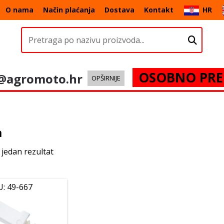
O nama
Način plaćanja
Dostava
Kontakt
HR
OSOBNO PRE
@agromoto.hr
OPŠIRNIJE
a
 jedan rezultat
U: 49-667