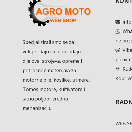
KONT
inf
What
ne pozi
Specijalizirali smo se za
Vibe
veleprodaju i maloprodaju
pozivi)
dijelova, strojeva, opreme i
Rudo
potrošnog materijala za
Koprivn
motorne pile, kosilice, trimere,
Tomos motore, kultivatore i
sitnu poljoprivrednu
RADN
mehanizaciju.
WEB S