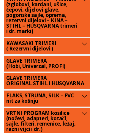
(zglobovi, kardani, ušice,
čepovi, dijelovi glave,
pogonske sajle, oprema,
rezervni dijelovi – KINA –
STIHL – HUSQVARNA trimeri
i dr. marki)
KAWASAKI TRIMERI
( Rezervni dijelovi )
GLAVE TRIMERA
(Hobi, Univerzal, PROFI)
GLAVE TRIMERA
ORIGINAL STIHL i HUSQVARNA
FLAKS, STRUNA, SILK – PVC
nit za košnju
VRTNI PROGRAM kosilice
(noževi, adapteri, kotači,
sajle, filteri, remenice, ležaj,
razni vijci i dr.)