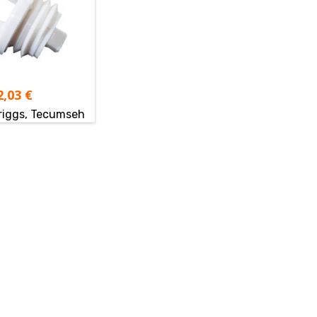
2,03
€
Briggs, Tecumseh