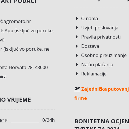
AKT PODACI
O nama
o@agromoto.hr
Uvjeti poslovanja
sApp (isključivo poruke,
Pravila privatnosti
vi)
Dostava
r (isključivo poruke, ne
Osobno preuzimanje
Način plaćanja
lfa Horvata 28, 48000
Reklamacije
ica
Zajednička putovanj
firme
O VRIJEME
0/24h
BONITETNA OCJE
HOP