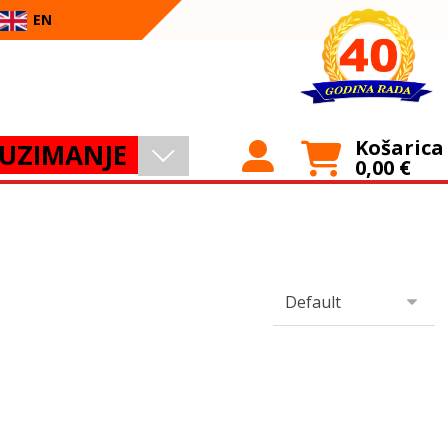
EN
Košarica
UZIMANJE
0,00
€