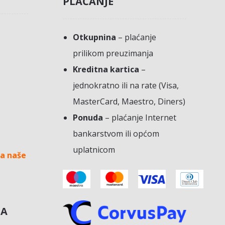
PLAĆANJE
Otkupnina
– plaćanje
prilikom preuzimanja
Kreditna kartica
–
jednokratno ili na rate (Visa,
MasterCard, Maestro, Diners)
Ponuda
– plaćanje Internet
bankarstvom ili općom
uplatnicom
a naše
NA