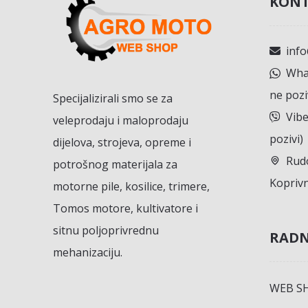
KONT
inf
What
ne pozi
Specijalizirali smo se za
Vibe
veleprodaju i maloprodaju
pozivi)
dijelova, strojeva, opreme i
Rudo
potrošnog materijala za
Koprivn
motorne pile, kosilice, trimere,
Tomos motore, kultivatore i
sitnu poljoprivrednu
RADN
mehanizaciju.
WEB S