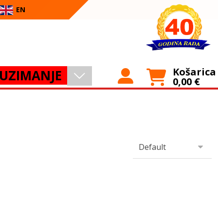
EN
Košarica
UZIMANJE
0,00
€