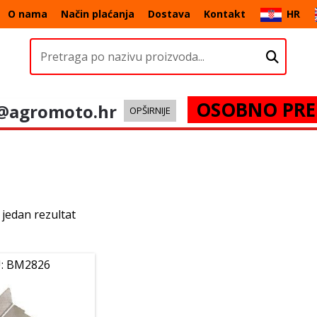
O nama
Način plaćanja
Dostava
Kontakt
HR
OSOBNO PRE
@agromoto.hr
OPŠIRNIJE
 jedan rezultat
: BM2826