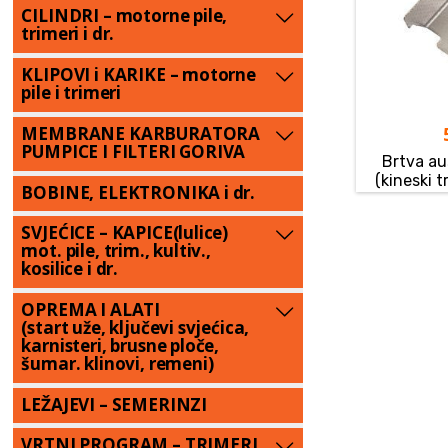
CILINDRI – motorne pile,
trimeri i dr.
KLIPOVI i KARIKE – motorne
pile i trimeri
MEMBRANE KARBURATORA
PUMPICE I FILTERI GORIVA
Brtva a
(kineski t
BOBINE, ELEKTRONIKA i dr.
SVJEĆICE – KAPICE(lulice)
mot. pile, trim., kultiv.,
kosilice i dr.
OPREMA I ALATI
(start uže, ključevi svjećica,
karnisteri, brusne ploče,
šumar. klinovi, remeni)
LEŽAJEVI – SEMERINZI
VRTNI PROGRAM – TRIMERI