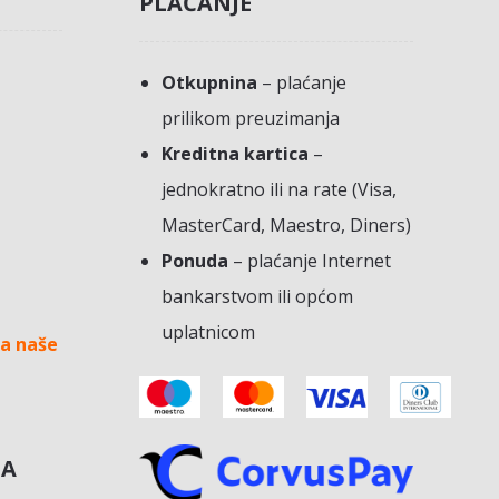
PLAĆANJE
Otkupnina
– plaćanje
prilikom preuzimanja
Kreditna kartica
–
jednokratno ili na rate (Visa,
MasterCard, Maestro, Diners)
Ponuda
– plaćanje Internet
bankarstvom ili općom
uplatnicom
a naše
NA