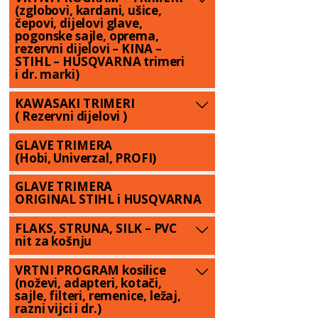
(zglobovi, kardani, ušice,
čepovi, dijelovi glave,
pogonske sajle, oprema,
rezervni dijelovi – KINA –
STIHL – HUSQVARNA trimeri
i dr. marki)
KAWASAKI TRIMERI
( Rezervni dijelovi )
GLAVE TRIMERA
(Hobi, Univerzal, PROFI)
GLAVE TRIMERA
ORIGINAL STIHL i HUSQVARNA
FLAKS, STRUNA, SILK – PVC
nit za košnju
VRTNI PROGRAM kosilice
(noževi, adapteri, kotači,
sajle, filteri, remenice, ležaj,
razni vijci i dr.)