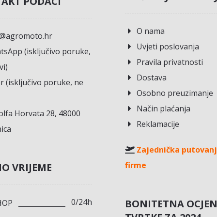
AKT PODACI
O nama
o@agromoto.hr
Uvjeti poslovanja
sApp (isključivo poruke,
Pravila privatnosti
vi)
Dostava
r (isključivo poruke, ne
Osobno preuzimanje
Način plaćanja
lfa Horvata 28, 48000
Reklamacije
ica
Zajednička putovanj
firme
O VRIJEME
0/24h
BONITETNA OCJE
HOP