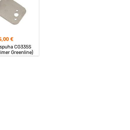
5,00
€
uspuha CG335S
rimer Greenline)