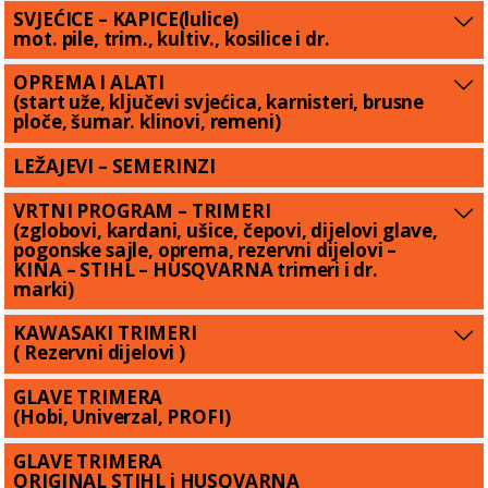
SVJEĆICE – KAPICE(lulice)
mot. pile, trim., kultiv., kosilice i dr.
OPREMA I ALATI
(start uže, ključevi svjećica, karnisteri, brusne
ploče, šumar. klinovi, remeni)
LEŽAJEVI – SEMERINZI
VRTNI PROGRAM – TRIMERI
(zglobovi, kardani, ušice, čepovi, dijelovi glave,
pogonske sajle, oprema, rezervni dijelovi –
KINA – STIHL – HUSQVARNA trimeri i dr.
marki)
KAWASAKI TRIMERI
( Rezervni dijelovi )
GLAVE TRIMERA
(Hobi, Univerzal, PROFI)
GLAVE TRIMERA
ORIGINAL STIHL i HUSQVARNA