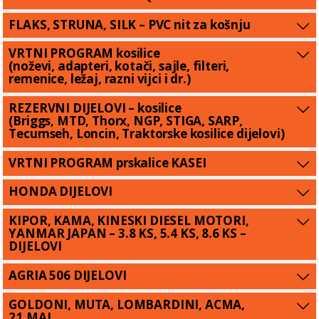
FLAKS, STRUNA, SILK – PVC nit za košnju
VRTNI PROGRAM kosilice
(noževi, adapteri, kotači, sajle, filteri,
remenice, ležaj, razni vijci i dr.)
REZERVNI DIJELOVI – kosilice
(Briggs, MTD, Thorx, NGP, STIGA, SARP,
Tecumseh, Loncin, Traktorske kosilice dijelovi)
VRTNI PROGRAM prskalice KASEI
HONDA DIJELOVI
KIPOR, KAMA, KINESKI DIESEL MOTORI,
YANMAR JAPAN – 3.8 KS, 5.4 KS, 8.6 KS –
DIJELOVI
AGRIA 506 DIJELOVI
GOLDONI, MUTA, LOMBARDINI, ACMA,
21.MAJ