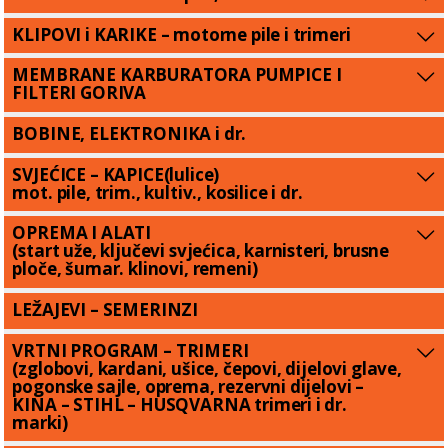
KLIPOVI i KARIKE – motorne pile i trimeri
MEMBRANE KARBURATORA PUMPICE I
FILTERI GORIVA
BOBINE, ELEKTRONIKA i dr.
SVJEĆICE – KAPICE(lulice)
mot. pile, trim., kultiv., kosilice i dr.
OPREMA I ALATI
(start uže, ključevi svjećica, karnisteri, brusne
ploče, šumar. klinovi, remeni)
LEŽAJEVI – SEMERINZI
VRTNI PROGRAM – TRIMERI
(zglobovi, kardani, ušice, čepovi, dijelovi glave,
pogonske sajle, oprema, rezervni dijelovi –
KINA – STIHL – HUSQVARNA trimeri i dr.
marki)