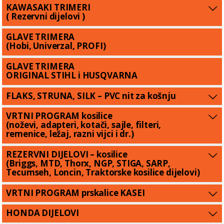
KAWASAKI TRIMERI
( Rezervni dijelovi )
GLAVE TRIMERA
(Hobi, Univerzal, PROFI)
GLAVE TRIMERA
ORIGINAL STIHL i HUSQVARNA
FLAKS, STRUNA, SILK – PVC nit za košnju
VRTNI PROGRAM kosilice
(noževi, adapteri, kotači, sajle, filteri,
remenice, ležaj, razni vijci i dr.)
REZERVNI DIJELOVI – kosilice
(Briggs, MTD, Thorx, NGP, STIGA, SARP,
Tecumseh, Loncin, Traktorske kosilice dijelovi)
VRTNI PROGRAM prskalice KASEI
HONDA DIJELOVI