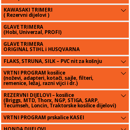
KAWASAKI TRIMERI
( Rezervni dijelovi )
GLAVE TRIMERA
(Hobi, Univerzal, PROFI)
GLAVE TRIMERA
ORIGINAL STIHL i HUSQVARNA
FLAKS, STRUNA, SILK – PVC nit za košnju
VRTNI PROGRAM kosilice
(noževi, adapteri, kotači, sajle, filteri,
remenice, ležaj, razni vijci i dr.)
REZERVNI DIJELOVI – kosilice
(Briggs, MTD, Thorx, NGP, STIGA, SARP,
Tecumseh, Loncin, Traktorske kosilice dijelovi)
VRTNI PROGRAM prskalice KASEI
HONDA DIJELOVI