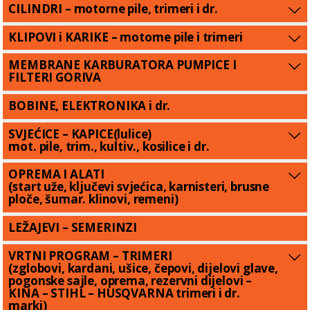
CILINDRI – motorne pile, trimeri i dr.
KLIPOVI i KARIKE – motorne pile i trimeri
MEMBRANE KARBURATORA PUMPICE I
FILTERI GORIVA
BOBINE, ELEKTRONIKA i dr.
SVJEĆICE – KAPICE(lulice)
mot. pile, trim., kultiv., kosilice i dr.
OPREMA I ALATI
(start uže, ključevi svjećica, karnisteri, brusne
ploče, šumar. klinovi, remeni)
LEŽAJEVI – SEMERINZI
VRTNI PROGRAM – TRIMERI
(zglobovi, kardani, ušice, čepovi, dijelovi glave,
pogonske sajle, oprema, rezervni dijelovi –
KINA – STIHL – HUSQVARNA trimeri i dr.
marki)