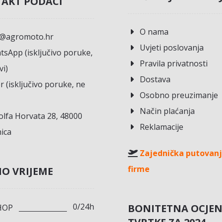
AKT PODACI
O nama
o@agromoto.hr
Uvjeti poslovanja
sApp (isključivo poruke,
Pravila privatnosti
vi)
Dostava
r (isključivo poruke, ne
Osobno preuzimanje
Način plaćanja
lfa Horvata 28, 48000
Reklamacije
ica
Zajednička putovanj
firme
O VRIJEME
0/24h
BONITETNA OCJE
HOP