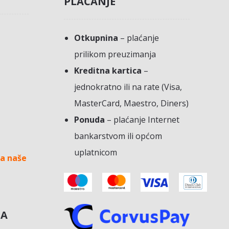
PLAĆANJE
Otkupnina
– plaćanje
prilikom preuzimanja
Kreditna kartica
–
jednokratno ili na rate (Visa,
MasterCard, Maestro, Diners)
Ponuda
– plaćanje Internet
bankarstvom ili općom
uplatnicom
a naše
NA