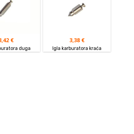
3,42
€
3,38
€
rburatora duga
Igla karburatora kraća