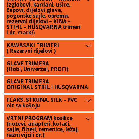
(zglobovi, kardani, ušice,
čepovi, dijelovi glave,
pogonske sajle, oprema,
rezervni dijelovi – KINA –
STIHL – HUSQVARNA trimeri
i dr. marki)
KAWASAKI TRIMERI
( Rezervni dijelovi )
GLAVE TRIMERA
(Hobi, Univerzal, PROFI)
GLAVE TRIMERA
ORIGINAL STIHL i HUSQVARNA
FLAKS, STRUNA, SILK – PVC
nit za košnju
VRTNI PROGRAM kosilice
(noževi, adapteri, kotači,
sajle, filteri, remenice, ležaj,
razni vijci i dr.)