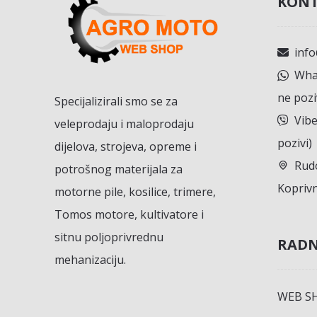
KONT
inf
What
ne pozi
Specijalizirali smo se za
Vibe
veleprodaju i maloprodaju
pozivi)
dijelova, strojeva, opreme i
Rudo
potrošnog materijala za
Koprivn
motorne pile, kosilice, trimere,
Tomos motore, kultivatore i
sitnu poljoprivrednu
RADN
mehanizaciju.
WEB S