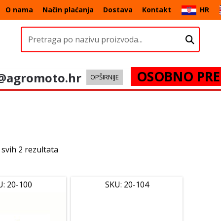
O nama
Način plaćanja
Dostava
Kontakt
HR
OSOBNO PRE
@agromoto.hr
OPŠIRNIJE
 svih 2 rezultata
U: 20-100
SKU: 20-104