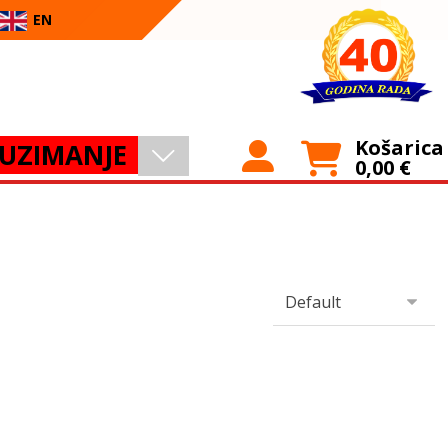
EN
Košarica
UZIMANJE
0,00
€