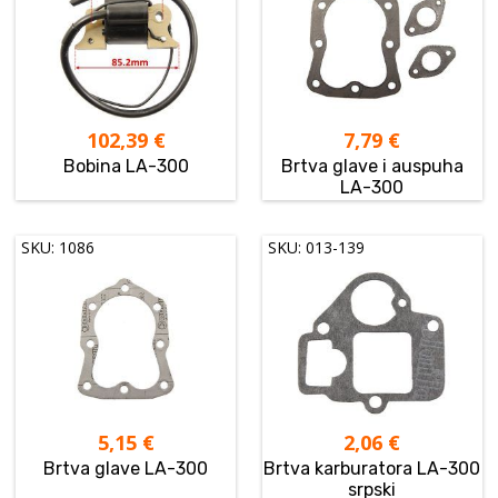
102,39
€
7,79
€
Bobina LA-300
Brtva glave i auspuha
LA-300
SKU: 1086
SKU: 013-139
5,15
€
2,06
€
Brtva glave LA-300
Brtva karburatora LA-300
srpski