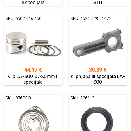
II.specijala
STD
SKU: 6502-016 150
SKU: 1526-029 0147Y
44,17
€
30,39
€
Klip LA-300 Ø76.5mm I.
Klipnjača III specijala LA-
specijala
300
SKU: 076PRO
SKU: 226113