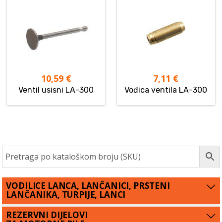
10,59
€
7,11
€
Ventil usisni LA-300
Vođica ventila LA-300
VODILICE LANCA, LANČANICI, PRSTENI
LANČANIKA, TURPIJE, LANCI
REZERVNI DIJELOVI