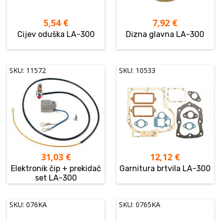
5,54
€
7,92
€
Cijev oduška LA-300
Dizna glavna LA-300
SKU: 11572
SKU: 10533
31,03
€
12,12
€
Elektronik čip + prekidač
Garnitura brtvila LA-300
set LA-300
SKU: 076KA
SKU: 0765KA