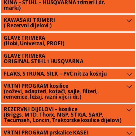
KINA – STIHL – HUSQVARNA trimeri i dr.
marki)
KAWASAKI TRIMERI
( Rezervni dijelovi )
GLAVE TRIMERA
(Hobi, Univerzal, PROFI)
GLAVE TRIMERA
ORIGINAL STIHL i HUSQVARNA
FLAKS, STRUNA, SILK – PVC nit za košnju
VRTNI PROGRAM kosilice
(noževi, adapteri, kotači, sajle, filteri,
remenice, ležaj, razni vijci i dr.)
REZERVNI DIJELOVI – kosilice
(Briggs, MTD, Thorx, NGP, STIGA, SARP,
Tecumseh, Loncin, Traktorske kosilice dijelovi)
VRTNI PROGRAM prskalice KASEI