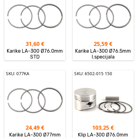
31,60
€
25,59
€
Karike LA-300 Ø76.0mm
Karike LA-300 Ø76.5mm
STD
I.specijala
SKU: 077KA
SKU: 6502-015 150
24,49
€
103,25
€
Karike LA-300 Ø77mm
Klip LA-300 Ø76.0mm