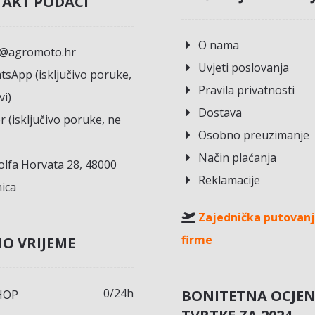
AKT PODACI
O nama
o@agromoto.hr
Uvjeti poslovanja
sApp (isključivo poruke,
Pravila privatnosti
vi)
Dostava
r (isključivo poruke, ne
Osobno preuzimanje
Način plaćanja
lfa Horvata 28, 48000
Reklamacije
ica
Zajednička putovanj
firme
O VRIJEME
0/24h
BONITETNA OCJE
HOP