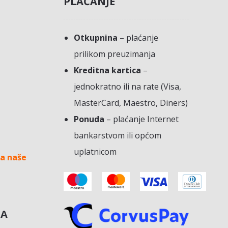
PLAĆANJE
Otkupnina
– plaćanje
prilikom preuzimanja
Kreditna kartica
–
jednokratno ili na rate (Visa,
MasterCard, Maestro, Diners)
Ponuda
– plaćanje Internet
bankarstvom ili općom
uplatnicom
a naše
NA