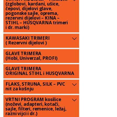
(zglobovi, kardani, ušice,
čepovi, dijelovi glave,
pogonske sajle, oprema,
rezervni dijelovi – KINA –
STIHL – HUSQVARNA trimeri
i dr. marki)
KAWASAKI TRIMERI
( Rezervni dijelovi )
GLAVE TRIMERA
(Hobi, Univerzal, PROFI)
GLAVE TRIMERA
ORIGINAL STIHL i HUSQVARNA
FLAKS, STRUNA, SILK – PVC
nit za košnju
VRTNI PROGRAM kosilice
(noževi, adapteri, kotači,
sajle, filteri, remenice, ležaj,
razni vijci i dr.)