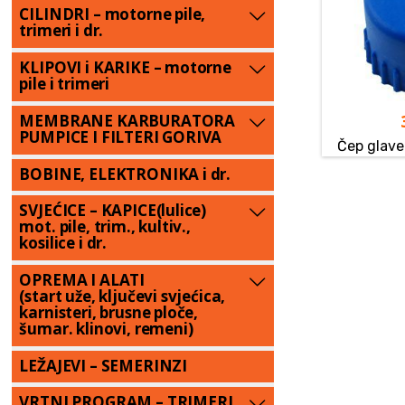
CILINDRI – motorne pile,
trimeri i dr.
KLIPOVI i KARIKE – motorne
pile i trimeri
MEMBRANE KARBURATORA
PUMPICE I FILTERI GORIVA
Čep glav
BOBINE, ELEKTRONIKA i dr.
SVJEĆICE – KAPICE(lulice)
mot. pile, trim., kultiv.,
kosilice i dr.
OPREMA I ALATI
(start uže, ključevi svjećica,
karnisteri, brusne ploče,
šumar. klinovi, remeni)
LEŽAJEVI – SEMERINZI
VRTNI PROGRAM – TRIMERI