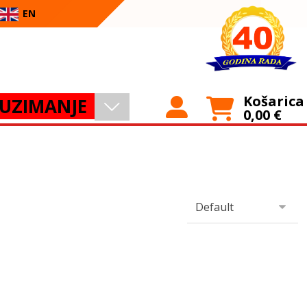
EN
Košarica
UZIMANJE
0,00
€