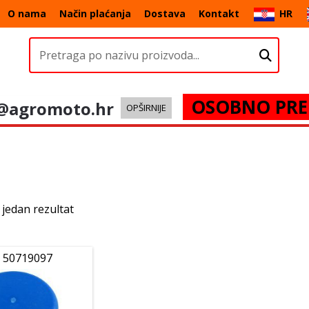
O nama
Način plaćanja
Dostava
Kontakt
HR
OSOBNO PRE
@agromoto.hr
OPŠIRNIJE
 jedan rezultat
 50719097