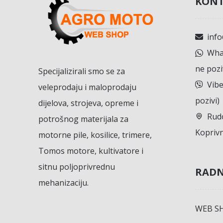
KONT
inf
What
ne pozi
Specijalizirali smo se za
Vibe
veleprodaju i maloprodaju
pozivi)
dijelova, strojeva, opreme i
Rudo
potrošnog materijala za
Koprivn
motorne pile, kosilice, trimere,
Tomos motore, kultivatore i
sitnu poljoprivrednu
RADN
mehanizaciju.
WEB S