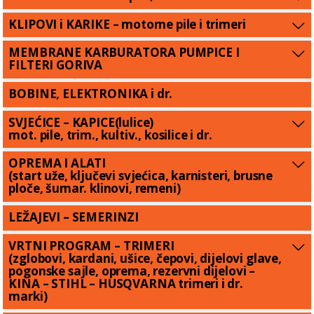
KLIPOVI i KARIKE – motorne pile i trimeri
MEMBRANE KARBURATORA PUMPICE I
FILTERI GORIVA
BOBINE, ELEKTRONIKA i dr.
SVJEĆICE – KAPICE(lulice)
mot. pile, trim., kultiv., kosilice i dr.
OPREMA I ALATI
(start uže, ključevi svjećica, karnisteri, brusne
ploče, šumar. klinovi, remeni)
LEŽAJEVI – SEMERINZI
VRTNI PROGRAM – TRIMERI
(zglobovi, kardani, ušice, čepovi, dijelovi glave,
pogonske sajle, oprema, rezervni dijelovi –
KINA – STIHL – HUSQVARNA trimeri i dr.
marki)