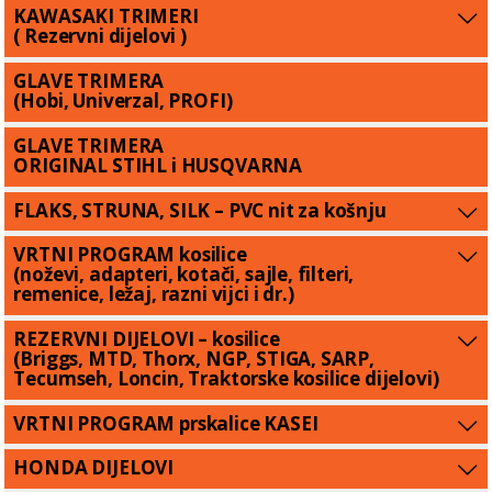
KAWASAKI TRIMERI
( Rezervni dijelovi )
GLAVE TRIMERA
(Hobi, Univerzal, PROFI)
GLAVE TRIMERA
ORIGINAL STIHL i HUSQVARNA
FLAKS, STRUNA, SILK – PVC nit za košnju
VRTNI PROGRAM kosilice
(noževi, adapteri, kotači, sajle, filteri,
remenice, ležaj, razni vijci i dr.)
REZERVNI DIJELOVI – kosilice
(Briggs, MTD, Thorx, NGP, STIGA, SARP,
Tecumseh, Loncin, Traktorske kosilice dijelovi)
VRTNI PROGRAM prskalice KASEI
HONDA DIJELOVI