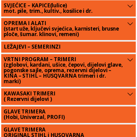
SVJEĆICE – KAPICE(lulice)
mot. pile, trim., kultiv., kosilice i dr.
OPREMA I ALATI
(start uže, ključevi svjećica, karnisteri, brusne
ploče, šumar. klinovi, remeni)
LEŽAJEVI – SEMERINZI
VRTNI PROGRAM – TRIMERI
(zglobovi, kardani, ušice, čepovi, dijelovi glave,
pogonske sajle, oprema, rezervni dijelovi –
KINA – STIHL – HUSQVARNA trimeri i dr.
marki)
KAWASAKI TRIMERI
( Rezervni dijelovi )
GLAVE TRIMERA
(Hobi, Univerzal, PROFI)
GLAVE TRIMERA
ORIGINAL STIHL i HUSQVARNA