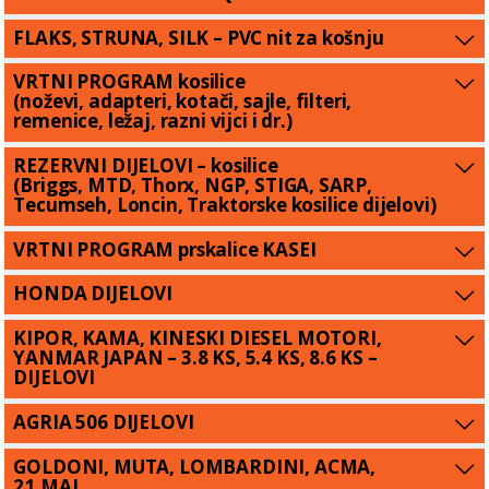
FLAKS, STRUNA, SILK – PVC nit za košnju
VRTNI PROGRAM kosilice
(noževi, adapteri, kotači, sajle, filteri,
remenice, ležaj, razni vijci i dr.)
REZERVNI DIJELOVI – kosilice
(Briggs, MTD, Thorx, NGP, STIGA, SARP,
Tecumseh, Loncin, Traktorske kosilice dijelovi)
VRTNI PROGRAM prskalice KASEI
HONDA DIJELOVI
KIPOR, KAMA, KINESKI DIESEL MOTORI,
YANMAR JAPAN – 3.8 KS, 5.4 KS, 8.6 KS –
DIJELOVI
AGRIA 506 DIJELOVI
GOLDONI, MUTA, LOMBARDINI, ACMA,
21.MAJ