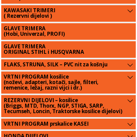
KAWASAKI TRIMERI
( Rezervni dijelovi )
GLAVE TRIMERA
(Hobi, Univerzal, PROFI)
GLAVE TRIMERA
ORIGINAL STIHL i HUSQVARNA
FLAKS, STRUNA, SILK – PVC nit za košnju
VRTNI PROGRAM kosilice
(noževi, adapteri, kotači, sajle, filteri,
remenice, ležaj, razni vijci i dr.)
REZERVNI DIJELOVI – kosilice
(Briggs, MTD, Thorx, NGP, STIGA, SARP,
Tecumseh, Loncin, Traktorske kosilice dijelovi)
VRTNI PROGRAM prskalice KASEI
HONDA DIJELOVI