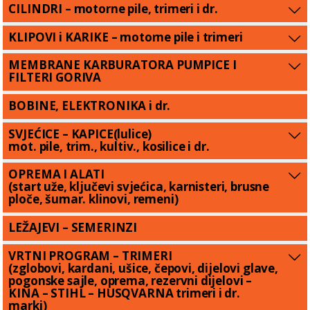
CILINDRI – motorne pile, trimeri i dr.
KLIPOVI i KARIKE – motorne pile i trimeri
MEMBRANE KARBURATORA PUMPICE I
FILTERI GORIVA
BOBINE, ELEKTRONIKA i dr.
SVJEĆICE – KAPICE(lulice)
mot. pile, trim., kultiv., kosilice i dr.
OPREMA I ALATI
(start uže, ključevi svjećica, karnisteri, brusne
ploče, šumar. klinovi, remeni)
LEŽAJEVI – SEMERINZI
VRTNI PROGRAM – TRIMERI
(zglobovi, kardani, ušice, čepovi, dijelovi glave,
pogonske sajle, oprema, rezervni dijelovi –
KINA – STIHL – HUSQVARNA trimeri i dr.
marki)