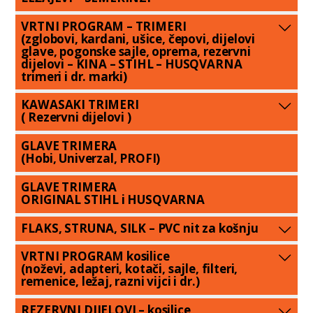
VRTNI PROGRAM – TRIMERI
(zglobovi, kardani, ušice, čepovi, dijelovi
glave, pogonske sajle, oprema, rezervni
dijelovi – KINA – STIHL – HUSQVARNA
trimeri i dr. marki)
KAWASAKI TRIMERI
( Rezervni dijelovi )
GLAVE TRIMERA
(Hobi, Univerzal, PROFI)
GLAVE TRIMERA
ORIGINAL STIHL i HUSQVARNA
FLAKS, STRUNA, SILK – PVC nit za košnju
VRTNI PROGRAM kosilice
(noževi, adapteri, kotači, sajle, filteri,
remenice, ležaj, razni vijci i dr.)
REZERVNI DIJELOVI – kosilice