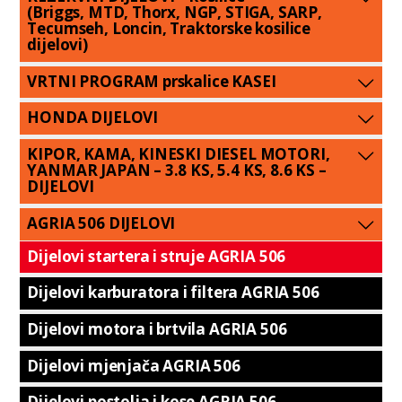
(Briggs, MTD, Thorx, NGP, STIGA, SARP,
Tecumseh, Loncin, Traktorske kosilice
dijelovi)
VRTNI PROGRAM prskalice KASEI
HONDA DIJELOVI
KIPOR, KAMA, KINESKI DIESEL MOTORI,
YANMAR JAPAN – 3.8 KS, 5.4 KS, 8.6 KS –
DIJELOVI
AGRIA 506 DIJELOVI
Dijelovi startera i struje AGRIA 506
Dijelovi karburatora i filtera AGRIA 506
Dijelovi motora i brtvila AGRIA 506
Dijelovi mjenjača AGRIA 506
Dijelovi postolja i kose AGRIA 506