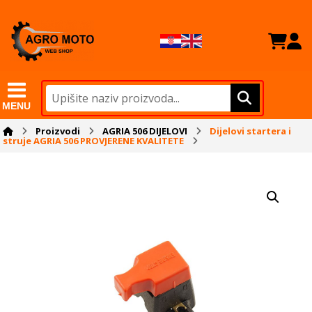
MENU
Proizvodi
AGRIA 506 DIJELOVI
Dijelovi startera i
struje AGRIA 506 PROVJERENE KVALITETE