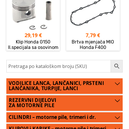
29,19
€
7,79
€
Klip Honda G150
Brtva mjenjača MIO
II.specijala sa osovinom
Honda F400
VODILICE LANCA, LANČANICI, PRSTENI
LANČANIKA, TURPIJE, LANCI
REZERVNI DIJELOVI
ZA MOTORNE PILE
CILINDRI – motorne pile, trimeri i dr.
KLIPOVI i KARIKE – motorne pile i trimeri