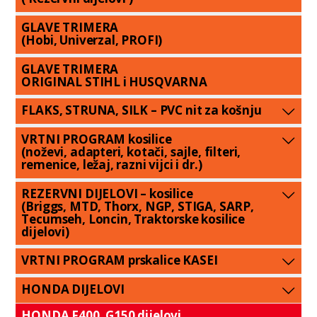
GLAVE TRIMERA
(Hobi, Univerzal, PROFI)
GLAVE TRIMERA
ORIGINAL STIHL i HUSQVARNA
FLAKS, STRUNA, SILK – PVC nit za košnju
VRTNI PROGRAM kosilice
(noževi, adapteri, kotači, sajle, filteri,
remenice, ležaj, razni vijci i dr.)
REZERVNI DIJELOVI – kosilice
(Briggs, MTD, Thorx, NGP, STIGA, SARP,
Tecumseh, Loncin, Traktorske kosilice
dijelovi)
VRTNI PROGRAM prskalice KASEI
HONDA DIJELOVI
HONDA F400, G150 dijelovi