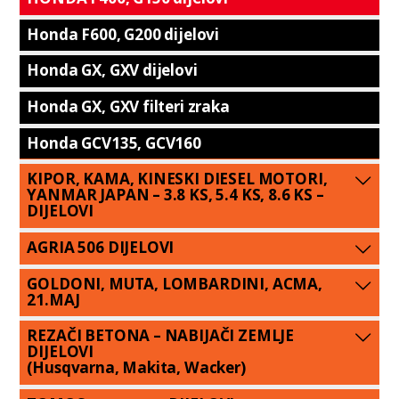
Honda F600, G200 dijelovi
Honda GX, GXV dijelovi
Honda GX, GXV filteri zraka
Honda GCV135, GCV160
KIPOR, KAMA, KINESKI DIESEL MOTORI,
YANMAR JAPAN – 3.8 KS, 5.4 KS, 8.6 KS –
DIJELOVI
AGRIA 506 DIJELOVI
GOLDONI, MUTA, LOMBARDINI, ACMA,
21.MAJ
REZAČI BETONA – NABIJAČI ZEMLJE
DIJELOVI
(Husqvarna, Makita, Wacker)