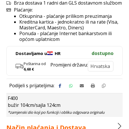
Brza dostava 1 radni dan GLS dostavnom službom
Plaćanje:
Otkupnina - plaćanje prilikom preuzimanja
Kreditna kartica - jednokratno ili na rate (Visa,
MasterCard, Maestro, Diners)
Ponuda - plaćanje Internet bankarstvom ili
općom uplatnicom
dostupno
Dostavljamo u
HR
Poštarina od
Promijeni državu:
6,60
€
F400
bužir 104cm/sajla 124cm
Način plaćanja i Dostava