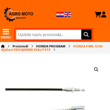
MENU
Proizvodi
HONDA PROGRAM
HONDA F400, G150
dijelovi PROVJERENE KVALITETE