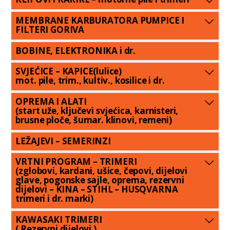
MEMBRANE KARBURATORA PUMPICE I
FILTERI GORIVA
BOBINE, ELEKTRONIKA i dr.
SVJEĆICE – KAPICE(lulice)
mot. pile, trim., kultiv., kosilice i dr.
OPREMA I ALATI
(start uže, ključevi svjećica, karnisteri,
brusne ploče, šumar. klinovi, remeni)
LEŽAJEVI – SEMERINZI
VRTNI PROGRAM – TRIMERI
(zglobovi, kardani, ušice, čepovi, dijelovi
glave, pogonske sajle, oprema, rezervni
dijelovi – KINA – STIHL – HUSQVARNA
trimeri i dr. marki)
KAWASAKI TRIMERI
( Rezervni dijelovi )