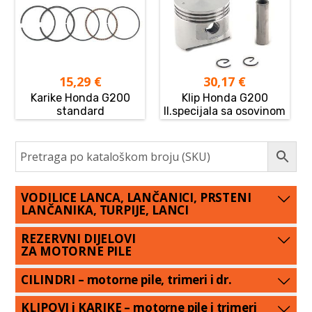
15,29
€
30,17
€
Karike Honda G200
Klip Honda G200
standard
II.specijala sa osovinom
VODILICE LANCA, LANČANICI, PRSTENI
LANČANIKA, TURPIJE, LANCI
REZERVNI DIJELOVI
ZA MOTORNE PILE
CILINDRI – motorne pile, trimeri i dr.
KLIPOVI i KARIKE – motorne pile i trimeri