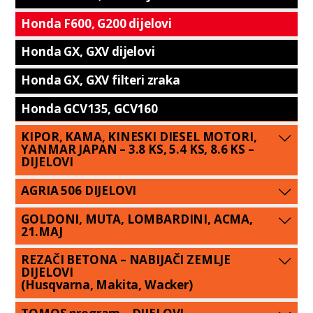
Honda F600, G200 dijelovi
Honda GX, GXV dijelovi
Honda GX, GXV filteri zraka
Honda GCV135, GCV160
KIPOR, KAMA, KINESKI DIESEL MOTORI,
YANMAR JAPAN – 3.8 KS, 5.4 KS, 8.6 KS –
DIJELOVI
AGRIA 506 DIJELOVI
GOLDONI, MUTA, LOMBARDINI, ACMA,
21.MAJ
REZAČI BETONA – NABIJAČI ZEMLJE
DIJELOVI
(Husqvarna, Makita, Wacker)