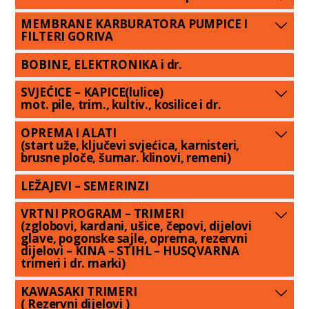
MEMBRANE KARBURATORA PUMPICE I
FILTERI GORIVA
BOBINE, ELEKTRONIKA i dr.
SVJEĆICE – KAPICE(lulice)
mot. pile, trim., kultiv., kosilice i dr.
OPREMA I ALATI
(start uže, ključevi svjećica, karnisteri,
brusne ploče, šumar. klinovi, remeni)
LEŽAJEVI – SEMERINZI
VRTNI PROGRAM – TRIMERI
(zglobovi, kardani, ušice, čepovi, dijelovi
glave, pogonske sajle, oprema, rezervni
dijelovi – KINA – STIHL – HUSQVARNA
trimeri i dr. marki)
KAWASAKI TRIMERI
( Rezervni dijelovi )