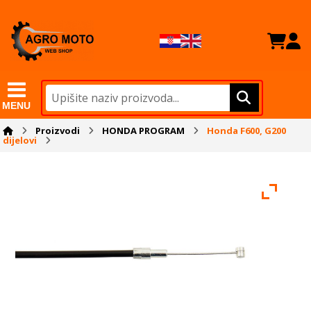
MENU
Proizvodi
HONDA PROGRAM
Honda F600, G200
dijelovi