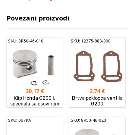
Povezani proizvodi
SKU: 8R50-46-010
SKU: 12375-883-000
30,17
€
2,74
€
Klip Honda G200 I.
Brtva poklopca ventila
specijala sa osovinom
G200
SKU: 067KA
SKU: 8R50-46-020