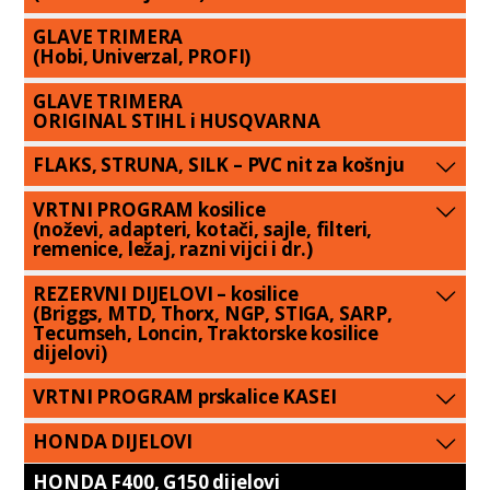
GLAVE TRIMERA
(Hobi, Univerzal, PROFI)
GLAVE TRIMERA
ORIGINAL STIHL i HUSQVARNA
FLAKS, STRUNA, SILK – PVC nit za košnju
VRTNI PROGRAM kosilice
(noževi, adapteri, kotači, sajle, filteri,
remenice, ležaj, razni vijci i dr.)
REZERVNI DIJELOVI – kosilice
(Briggs, MTD, Thorx, NGP, STIGA, SARP,
Tecumseh, Loncin, Traktorske kosilice
dijelovi)
VRTNI PROGRAM prskalice KASEI
HONDA DIJELOVI
HONDA F400, G150 dijelovi