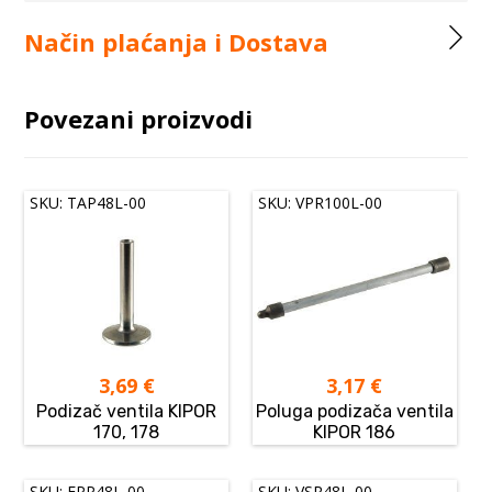
Način plaćanja i Dostava
Povezani proizvodi
SKU: TAP48L-00
SKU: VPR100L-00
3,69
€
3,17
€
Podizač ventila KIPOR
Poluga podizača ventila
170, 178
KIPOR 186
SKU: FPP48L-00
SKU: VSR48L-00