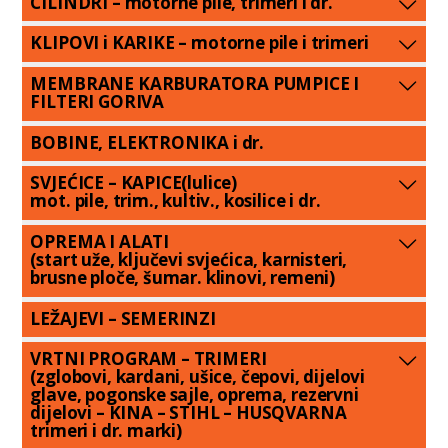
CILINDRI – motorne pile, trimeri i dr.
KLIPOVI i KARIKE – motorne pile i trimeri
MEMBRANE KARBURATORA PUMPICE I
FILTERI GORIVA
BOBINE, ELEKTRONIKA i dr.
SVJEĆICE – KAPICE(lulice)
mot. pile, trim., kultiv., kosilice i dr.
OPREMA I ALATI
(start uže, ključevi svjećica, karnisteri,
brusne ploče, šumar. klinovi, remeni)
LEŽAJEVI – SEMERINZI
VRTNI PROGRAM – TRIMERI
(zglobovi, kardani, ušice, čepovi, dijelovi
glave, pogonske sajle, oprema, rezervni
dijelovi – KINA – STIHL – HUSQVARNA
trimeri i dr. marki)