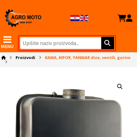
MENU
Proizvodi
KAMA, KIPOR, YANMAR dize, ventili, gorivo