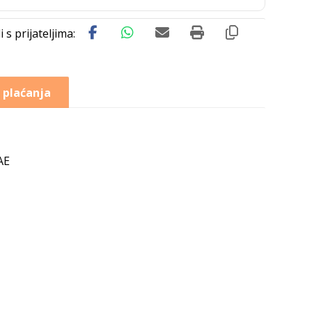
 plaćanja
AE