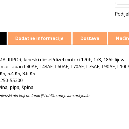
Dodatne informacije
Dostava
Način
A, KIPOR, kineski diesel/dizel motori 170F, 178, 186F lijeva
mar Japan L40AE, L48AE, L60AE, L70AE, L75AE, L90AE, L100
 KS, 5.4 KS, 8.6 KS
250-55300
vina, pipa, špina