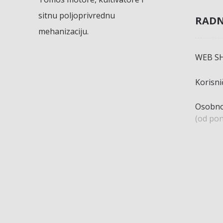
sitnu poljoprivrednu
RADN
mehanizaciju.
WEB S
Korisn
Osobno
(od pon