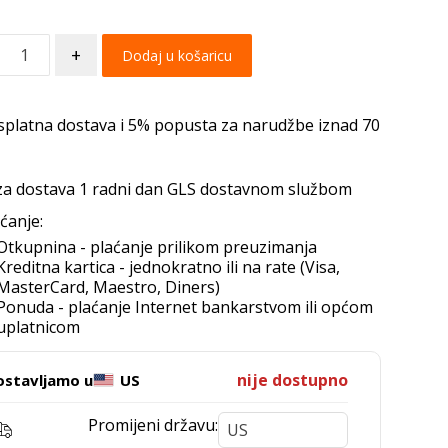
+
Dodaj u košaricu
splatna dostava i 5% popusta za narudžbe iznad 70
za dostava 1 radni dan GLS dostavnom službom
ćanje:
Otkupnina - plaćanje prilikom preuzimanja
Kreditna kartica - jednokratno ili na rate (Visa,
MasterCard, Maestro, Diners)
Ponuda - plaćanje Internet bankarstvom ili općom
uplatnicom
nije dostupno
ostavljamo u
US
Promijeni državu: