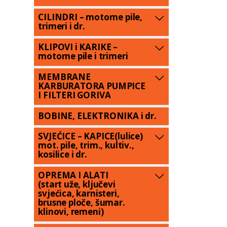
CILINDRI – motorne pile,
trimeri i dr.
KLIPOVI i KARIKE –
motorne pile i trimeri
MEMBRANE
KARBURATORA PUMPICE
I FILTERI GORIVA
BOBINE, ELEKTRONIKA i dr.
SVJEĆICE – KAPICE(lulice)
mot. pile, trim., kultiv.,
kosilice i dr.
OPREMA I ALATI
(start uže, ključevi
svjećica, karnisteri,
brusne ploče, šumar.
klinovi, remeni)