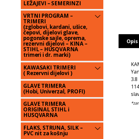
LEŽAJEVI – SEMERINZI
VRTNI PROGRAM –
TRIMERI
(zglobovi, kardani, ušice,
čepovi, dijelovi glave,
pogonske sajle, oprema,
Opis
rezervni dijelovi – KINA –
STIHL – HUSQVARNA
trimeri i dr. marki)
KAM
KAWASAKI TRIMERI
Yan
( Rezervni dijelovi )
3.8
GLAVE TRIMERA
114
(Hobi, Univerzal, PROFI)
sla
GLAVE TRIMERA
ORIGINAL STIHL i
HUSQVARNA
FLAKS, STRUNA, SILK –
PVC nit za košnju