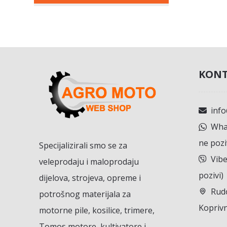
KONT
inf
What
ne pozi
Specijalizirali smo se za
Vibe
veleprodaju i maloprodaju
pozivi)
dijelova, strojeva, opreme i
Rudo
potrošnog materijala za
Koprivn
motorne pile, kosilice, trimere,
Tomos motore, kultivatore i