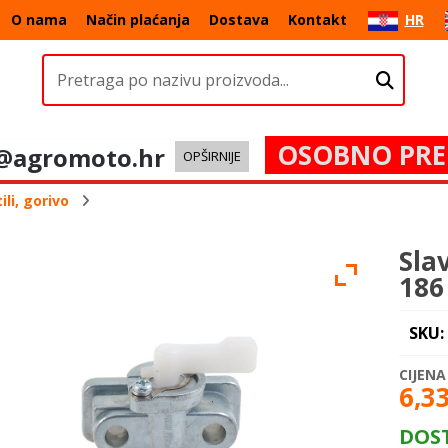
O nama
Način plaćanja
Dostava
Kontakt
HR
OSOBNO PRE
@agromoto.hr
OPŠIRNIJE
li, gorivo
Sla
186 
SKU:
6,3
DOS