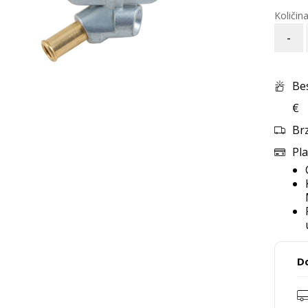
-
Be
€
Br
Pla
D