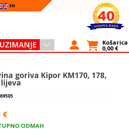
EN
Košarica
UZIMANJE
0,00
€
vina goriva Kipor KM170, 178,
lijeva
 69505
3
€
TUPNO ODMAH