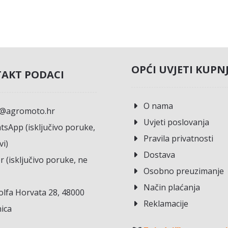
OPĆI UVJETI KUPN
AKT PODACI
O nama
o@agromoto.hr
Uvjeti poslovanja
sApp (isključivo poruke,
Pravila privatnosti
vi)
Dostava
r (isključivo poruke, ne
Osobno preuzimanje
Način plaćanja
lfa Horvata 28, 48000
Reklamacije
ica