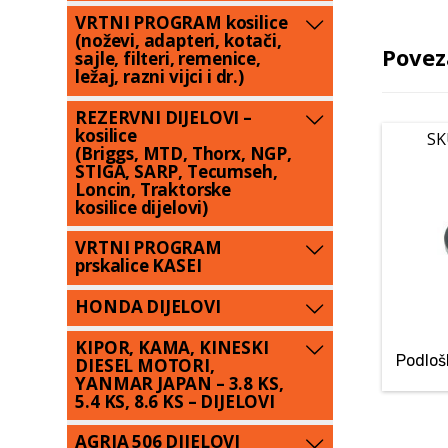
VRTNI PROGRAM kosilice
(noževi, adapteri, kotači,
Povez
sajle, filteri, remenice,
ležaj, razni vijci i dr.)
REZERVNI DIJELOVI –
kosilice
SK
(Briggs, MTD, Thorx, NGP,
STIGA, SARP, Tecumseh,
Loncin, Traktorske
kosilice dijelovi)
VRTNI PROGRAM
prskalice KASEI
HONDA DIJELOVI
KIPOR, KAMA, KINESKI
Podloš
DIESEL MOTORI,
YANMAR JAPAN – 3.8 KS,
5.4 KS, 8.6 KS – DIJELOVI
AGRIA 506 DIJELOVI