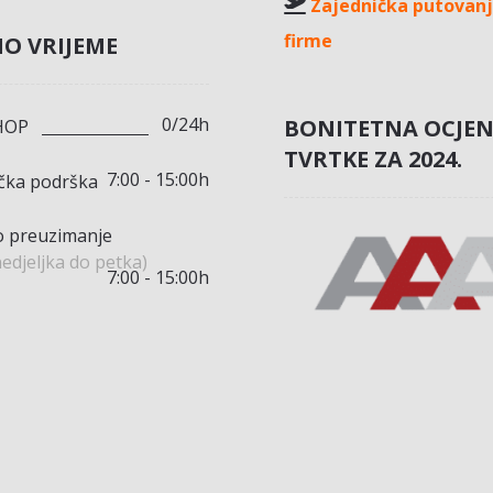
Zajednička putovanj
firme
O VRIJEME
0/24h
BONITETNA OCJE
HOP
TVRTKE ZA 2024.
7:00 - 15:00h
ička podrška
 preuzimanje
edjeljka do petka)
7:00 - 15:00h