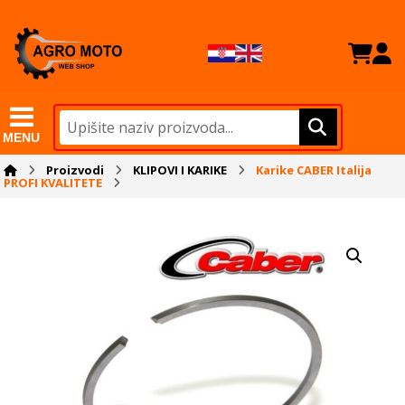
MENU
Proizvodi
KLIPOVI I KARIKE
Karike CABER Italija
PROFI KVALITETE