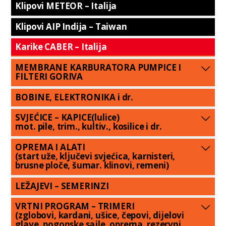
Klipovi METEOR – Italija
Klipovi AIP Indija – Taiwan
Karike CABER – Italija
MEMBRANE KARBURATORA PUMPICE I
FILTERI GORIVA
BOBINE, ELEKTRONIKA i dr.
SVJEĆICE – KAPICE(lulice)
mot. pile, trim., kultiv., kosilice i dr.
OPREMA I ALATI
(start uže, ključevi svjećica, karnisteri,
brusne ploče, šumar. klinovi, remeni)
LEŽAJEVI – SEMERINZI
VRTNI PROGRAM – TRIMERI
(zglobovi, kardani, ušice, čepovi, dijelovi
glave, pogonske sajle, oprema, rezervni