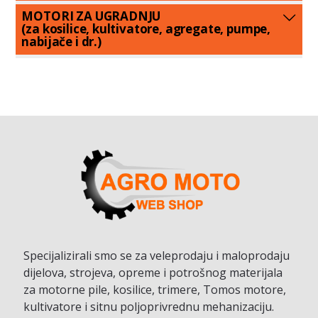
MOTORI ZA UGRADNJU
(za kosilice, kultivatore, agregate, pumpe,
nabijače i dr.)
Specijalizirali smo se za veleprodaju i maloprodaju
dijelova, strojeva, opreme i potrošnog materijala
za motorne pile, kosilice, trimere, Tomos motore,
kultivatore i sitnu poljoprivrednu mehanizaciju.