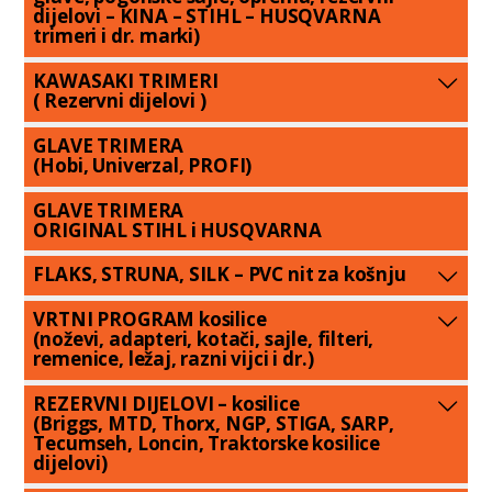
dijelovi – KINA – STIHL – HUSQVARNA
trimeri i dr. marki)
KAWASAKI TRIMERI
( Rezervni dijelovi )
GLAVE TRIMERA
(Hobi, Univerzal, PROFI)
GLAVE TRIMERA
ORIGINAL STIHL i HUSQVARNA
FLAKS, STRUNA, SILK – PVC nit za košnju
VRTNI PROGRAM kosilice
(noževi, adapteri, kotači, sajle, filteri,
remenice, ležaj, razni vijci i dr.)
REZERVNI DIJELOVI – kosilice
(Briggs, MTD, Thorx, NGP, STIGA, SARP,
Tecumseh, Loncin, Traktorske kosilice
dijelovi)