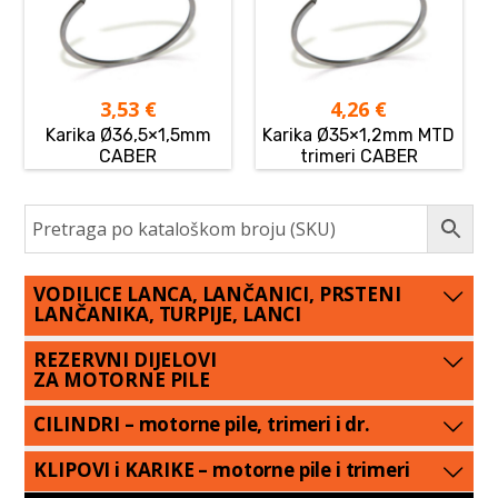
3,53
€
4,26
€
Karika Ø36,5×1,5mm
Karika Ø35×1,2mm MTD
CABER
trimeri CABER
VODILICE LANCA, LANČANICI, PRSTENI
LANČANIKA, TURPIJE, LANCI
REZERVNI DIJELOVI
ZA MOTORNE PILE
CILINDRI – motorne pile, trimeri i dr.
KLIPOVI i KARIKE – motorne pile i trimeri