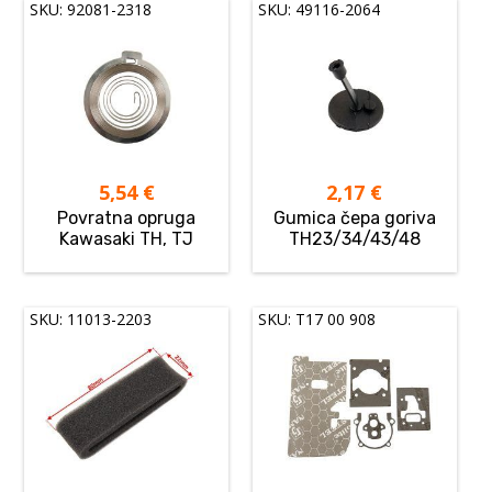
SKU: 92081-2318
SKU: 49116-2064
5,54
€
2,17
€
Povratna opruga
Gumica čepa goriva
Kawasaki TH, TJ
TH23/34/43/48
SKU: 11013-2203
SKU: T17 00 908