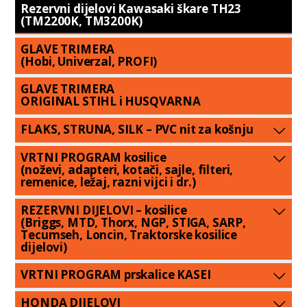
Rezervni dijelovi Kawasaki škare TH23
(TM2200K, TM3200K)
GLAVE TRIMERA
(Hobi, Univerzal, PROFI)
GLAVE TRIMERA
ORIGINAL STIHL i HUSQVARNA
FLAKS, STRUNA, SILK – PVC nit za košnju
VRTNI PROGRAM kosilice
(noževi, adapteri, kotači, sajle, filteri,
remenice, ležaj, razni vijci i dr.)
REZERVNI DIJELOVI – kosilice
(Briggs, MTD, Thorx, NGP, STIGA, SARP,
Tecumseh, Loncin, Traktorske kosilice
dijelovi)
VRTNI PROGRAM prskalice KASEI
HONDA DIJELOVI