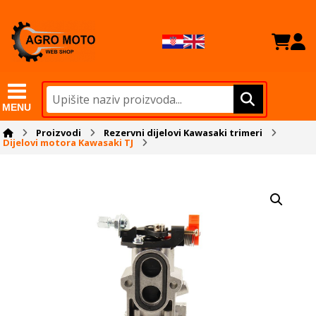
MENU
Proizvodi
Rezervni dijelovi Kawasaki trimeri
Dijelovi motora Kawasaki TJ