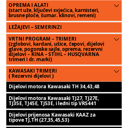
OPREMA I ALATI
(start uže, ključevi svjećica, karnisteri,
brusne ploče, šumar. klinovi, remeni)
LEŽAJEVI – SEMERINZI
VRTNI PROGRAM – TRIMERI
(zglobovi, kardani, ušice, čepovi, dijelovi
glave, pogonske sajle, oprema, rezervni
dijelovi – KINA – STIHL – HUSQVARNA
trimeri i dr. marki)
KAWASAKI TRIMERI
( Rezervni dijelovi )
Dijelovi motora Kawasaki TH 34,43,48
Dijelovi motora Kawasaki TJ27, TJ27E,
TJ35E, TJ45E, TJ53E, i leđni tip VRS441
Dijelovi prijenosa Kawasaki KAAZ za
tipove TJ,TH (27,35,45,53)