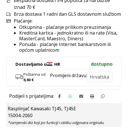
Besplatna dostava i 5% popusta za narudžbe
iznad 70 €
Brza dostava 1 radni dan GLS dostavnom službom
Plaćanje:
Otkupnina - plaćanje prilikom preuzimanja
Kreditna kartica - jednokratno ili na rate (Visa,
MasterCard, Maestro, Diners)
Ponuda - plaćanje Internet bankarstvom ili
općom uplatnicom
dostupno
Dostavljamo u
HR
Poštarina od
Promijeni državu:
6,60
€
Rasplinjač Kawasaki TJ45, TJ45E
15004-2060