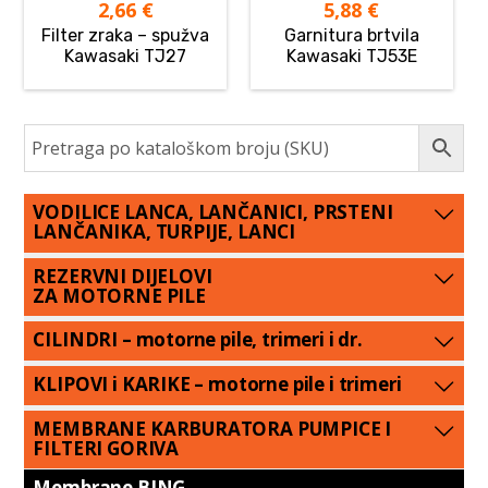
2,66
€
5,88
€
Filter zraka – spužva
Garnitura brtvila
Kawasaki TJ27
Kawasaki TJ53E
VODILICE LANCA, LANČANICI, PRSTENI
LANČANIKA, TURPIJE, LANCI
REZERVNI DIJELOVI
ZA MOTORNE PILE
CILINDRI – motorne pile, trimeri i dr.
KLIPOVI i KARIKE – motorne pile i trimeri
MEMBRANE KARBURATORA PUMPICE I
FILTERI GORIVA
Membrane BING