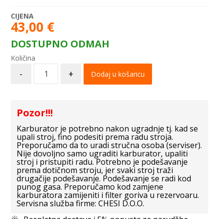
43,00
€
DOSTUPNO ODMAH
-
+
Dodaj u košaricu
Pozor!!!
Karburator je potrebno nakon ugradnje tj. kad se
upali stroj, fino podesiti prema radu stroja.
Preporučamo da to uradi stručna osoba (serviser).
Nije dovoljno samo ugraditi karburator, upaliti
stroj i pristupiti radu. Potrebno je podešavanje
prema dotičnom stroju, jer svaki stroj traži
drugačije podešavanje. Podešavanje se radi kod
punog gasa. Preporučamo kod zamjene
karburatora zamijeniti i filter goriva u rezervoaru.
Servisna služba firme: CHESI D.O.O.