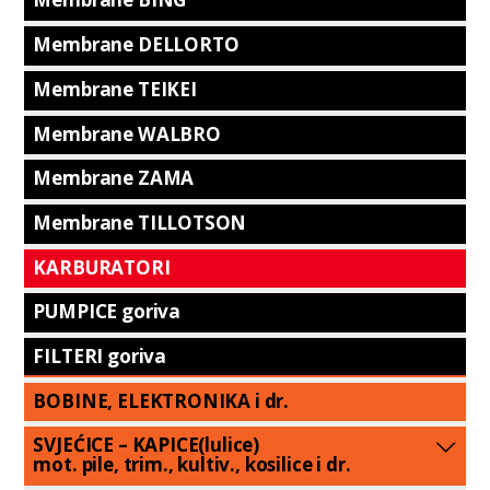
Membrane DELLORTO
Membrane TEIKEI
Membrane WALBRO
Membrane ZAMA
Membrane TILLOTSON
KARBURATORI
PUMPICE goriva
FILTERI goriva
BOBINE, ELEKTRONIKA i dr.
SVJEĆICE – KAPICE(lulice)
mot. pile, trim., kultiv., kosilice i dr.