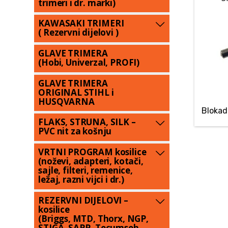
trimeri i dr. marki)
KAWASAKI TRIMERI
( Rezervni dijelovi )
GLAVE TRIMERA
(Hobi, Univerzal, PROFI)
GLAVE TRIMERA
ORIGINAL STIHL i
HUSQVARNA
Blokad
FLAKS, STRUNA, SILK –
PVC nit za košnju
VRTNI PROGRAM kosilice
(noževi, adapteri, kotači,
sajle, filteri, remenice,
ležaj, razni vijci i dr.)
REZERVNI DIJELOVI –
kosilice
(Briggs, MTD, Thorx, NGP,
STIGA, SARP, Tecumseh,