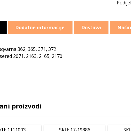
Dodatne informacije
Dostava
Način
qvarna 362, 365, 371, 372
sered 2071, 2163, 2165, 2170
ani proizvodi
KU: 1111003
SKU: 17-19886
SKU