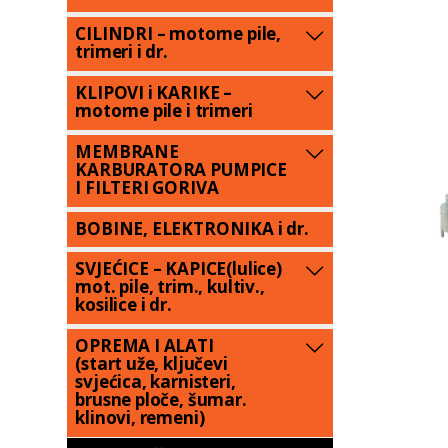
CILINDRI – motorne pile,
trimeri i dr.
KLIPOVI i KARIKE –
motorne pile i trimeri
MEMBRANE
KARBURATORA PUMPICE
I FILTERI GORIVA
BOBINE, ELEKTRONIKA i dr.
SVJEĆICE – KAPICE(lulice)
mot. pile, trim., kultiv.,
kosilice i dr.
OPREMA I ALATI
(start uže, ključevi
svjećica, karnisteri,
brusne ploče, šumar.
klinovi, remeni)