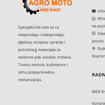
inf
What
ne pozi
Specijalizirali smo se za
Vibe
veleprodaju i maloprodaju
pozivi)
dijelova, strojeva, opreme i
Rudo
potrošnog materijala za
Koprivn
motorne pile, kosilice, trimere,
Tomos motore, kultivatore i
sitnu poljoprivrednu
RADN
mehanizaciju.
WEB S
Korisn