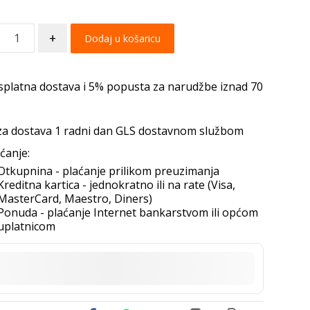
+
Dodaj u košaricu
splatna dostava i 5% popusta za narudžbe iznad 70
za dostava 1 radni dan GLS dostavnom službom
ćanje:
Otkupnina - plaćanje prilikom preuzimanja
Kreditna kartica - jednokratno ili na rate (Visa,
MasterCard, Maestro, Diners)
Ponuda - plaćanje Internet bankarstvom ili općom
uplatnicom