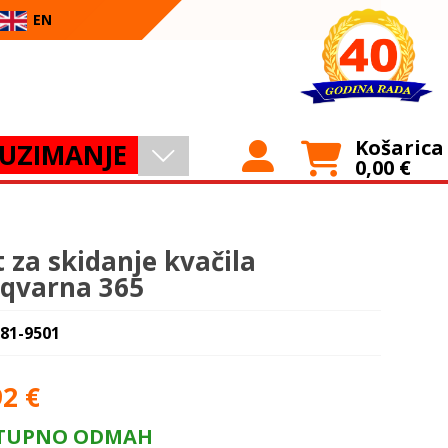
EN
Košarica
UZIMANJE
0,00
€
t za skidanje kvačila
qvarna 365
 81-9501
92
€
TUPNO ODMAH