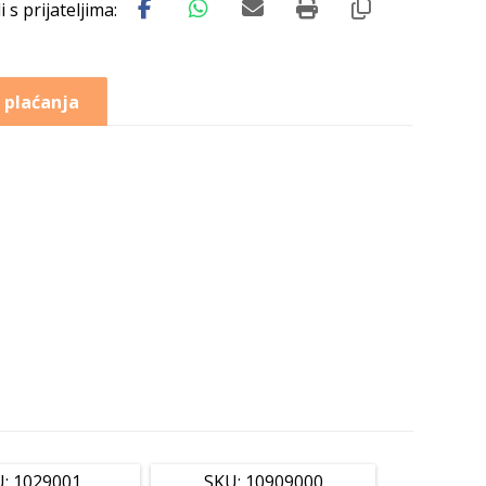
 plaćanja
: 1029001
SKU: 10909000