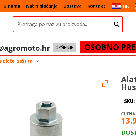
O nama
Način plaćanja
Dostava
Kontakt
HR
OSOBNO PRE
@agromoto.hr
OPŠIRNIJE
e ploče, zaštita
Ala
Hus
SKU:
13,
DOS