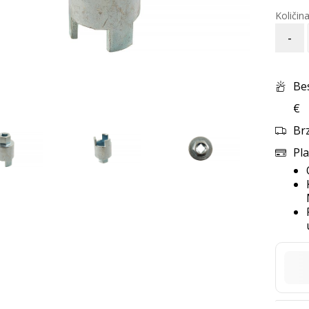
-
Be
€
Br
Pla