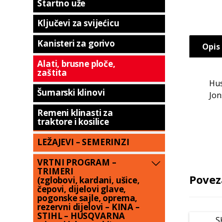
Startno uže
Ključevi za svijećicu
Kanisteri za gorivo
Opis
Alati, brusne ploče,
zaštita
Hus
Šumarski klinovi
Jon
Remeni klinasti za
traktore i kosilice
LEŽAJEVI – SEMERINZI
VRTNI PROGRAM –
TRIMERI
Povez
(zglobovi, kardani, ušice,
čepovi, dijelovi glave,
pogonske sajle, oprema,
rezervni dijelovi – KINA –
STIHL – HUSQVARNA
S