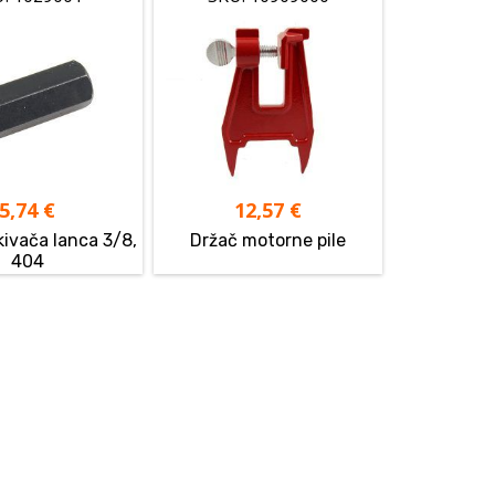
5,74
€
12,57
€
kivača lanca 3/8,
Držač motorne pile
404