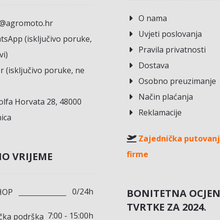
O nama
o@agromoto.hr
Uvjeti poslovanja
sApp (isključivo poruke,
Pravila privatnosti
vi)
Dostava
r (isključivo poruke, ne
Osobno preuzimanje
Način plaćanja
lfa Horvata 28, 48000
Reklamacije
ica
Zajednička putovanj
firme
O VRIJEME
0/24h
BONITETNA OCJE
HOP
TVRTKE ZA 2024.
7:00 - 15:00h
ička podrška