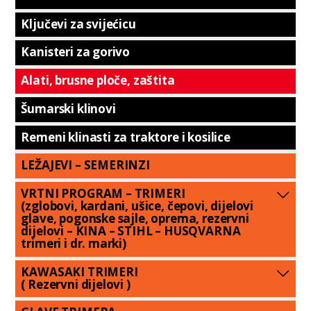
Ključevi za svijećicu
Kanisteri za gorivo
Alati, brusne ploče, zaštita
Šumarski klinovi
Remeni klinasti za traktore i kosilice
LEŽAJEVI – SEMERINZI
VRTNI PROGRAM – TRIMERI
(zglobovi, kardani, ušice, čepovi, dijelovi
glave, pogonske sajle, oprema, rezervni
dijelovi – KINA – STIHL – HUSQVARNA
trimeri i dr. marki)
KAWASAKI TRIMERI
( Rezervni dijelovi )