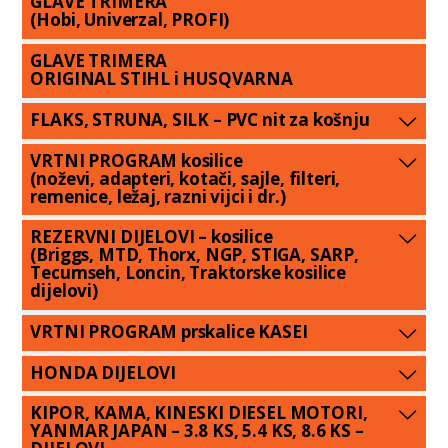
GLAVE TRIMERA
(Hobi, Univerzal, PROFI)
GLAVE TRIMERA
ORIGINAL STIHL i HUSQVARNA
FLAKS, STRUNA, SILK – PVC nit za košnju
VRTNI PROGRAM kosilice
(noževi, adapteri, kotači, sajle, filteri,
remenice, ležaj, razni vijci i dr.)
REZERVNI DIJELOVI – kosilice
(Briggs, MTD, Thorx, NGP, STIGA, SARP,
Tecumseh, Loncin, Traktorske kosilice
dijelovi)
VRTNI PROGRAM prskalice KASEI
HONDA DIJELOVI
KIPOR, KAMA, KINESKI DIESEL MOTORI,
YANMAR JAPAN – 3.8 KS, 5.4 KS, 8.6 KS –