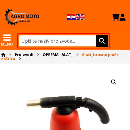
MENU
Proizvodi
OPREMA I ALATI
Alati, brusne ploče,
zaštita