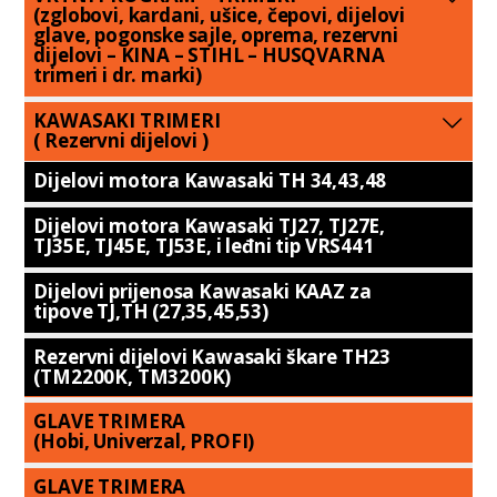
(zglobovi, kardani, ušice, čepovi, dijelovi
glave, pogonske sajle, oprema, rezervni
dijelovi – KINA – STIHL – HUSQVARNA
trimeri i dr. marki)
KAWASAKI TRIMERI
( Rezervni dijelovi )
Dijelovi motora Kawasaki TH 34,43,48
Dijelovi motora Kawasaki TJ27, TJ27E,
TJ35E, TJ45E, TJ53E, i leđni tip VRS441
Dijelovi prijenosa Kawasaki KAAZ za
tipove TJ,TH (27,35,45,53)
Rezervni dijelovi Kawasaki škare TH23
(TM2200K, TM3200K)
GLAVE TRIMERA
(Hobi, Univerzal, PROFI)
GLAVE TRIMERA