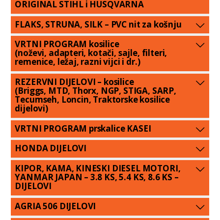
ORIGINAL STIHL i HUSQVARNA
FLAKS, STRUNA, SILK – PVC nit za košnju
VRTNI PROGRAM kosilice
(noževi, adapteri, kotači, sajle, filteri,
remenice, ležaj, razni vijci i dr.)
REZERVNI DIJELOVI – kosilice
(Briggs, MTD, Thorx, NGP, STIGA, SARP,
Tecumseh, Loncin, Traktorske kosilice
dijelovi)
VRTNI PROGRAM prskalice KASEI
HONDA DIJELOVI
KIPOR, KAMA, KINESKI DIESEL MOTORI,
YANMAR JAPAN – 3.8 KS, 5.4 KS, 8.6 KS –
DIJELOVI
AGRIA 506 DIJELOVI