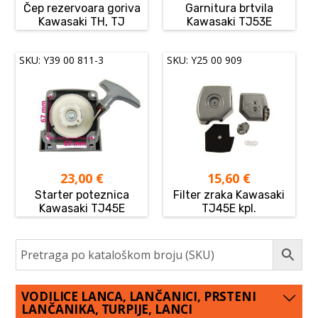
Čep rezervoara goriva
Garnitura brtvila
Kawasaki TH, TJ
Kawasaki TJ53E
SKU: Y39 00 811-3
SKU: Y25 00 909
23,00
€
15,60
€
Starter poteznica
Filter zraka Kawasaki
Kawasaki TJ45E
TJ45E kpl.
VODILICE LANCA, LANČANICI, PRSTENI
LANČANIKA, TURPIJE, LANCI