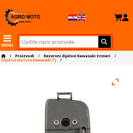
MENU
Proizvodi
Rezervni dijelovi Kawasaki trimeri
Dijelovi motora Kawasaki TJ