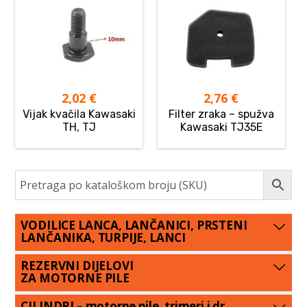
2,02
€
2,76
€
Vijak kvačila Kawasaki
Filter zraka – spužva
TH, TJ
Kawasaki TJ35E
VODILICE LANCA, LANČANICI, PRSTENI
LANČANIKA, TURPIJE, LANCI
REZERVNI DIJELOVI
ZA MOTORNE PILE
CILINDRI – motorne pile, trimeri i dr.