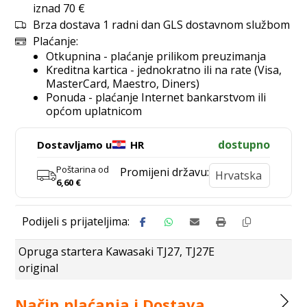
iznad 70 €
Brza dostava 1 radni dan GLS dostavnom službom
Plaćanje:
Otkupnina - plaćanje prilikom preuzimanja
Kreditna kartica - jednokratno ili na rate (Visa,
MasterCard, Maestro, Diners)
Ponuda - plaćanje Internet bankarstvom ili
općom uplatnicom
dostupno
Dostavljamo u
HR
Poštarina od
Promijeni državu:
6,60
€
Opruga startera Kawasaki TJ27, TJ27E
original
Način plaćanja i Dostava