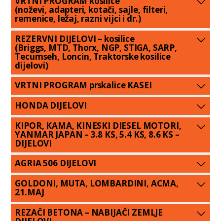
VRTNI PROGRAM kosilice
(noževi, adapteri, kotači, sajle, filteri,
remenice, ležaj, razni vijci i dr.)
REZERVNI DIJELOVI – kosilice
(Briggs, MTD, Thorx, NGP, STIGA, SARP,
Tecumseh, Loncin, Traktorske kosilice
dijelovi)
VRTNI PROGRAM prskalice KASEI
HONDA DIJELOVI
KIPOR, KAMA, KINESKI DIESEL MOTORI,
YANMAR JAPAN – 3.8 KS, 5.4 KS, 8.6 KS –
DIJELOVI
AGRIA 506 DIJELOVI
GOLDONI, MUTA, LOMBARDINI, ACMA,
21.MAJ
REZAČI BETONA – NABIJAČI ZEMLJE