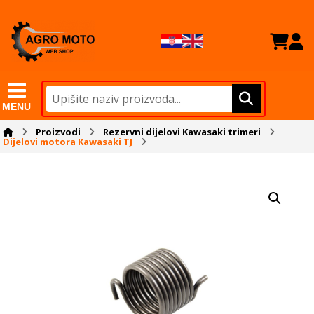
MENU
Proizvodi
Rezervni dijelovi Kawasaki trimeri
Dijelovi motora Kawasaki TJ