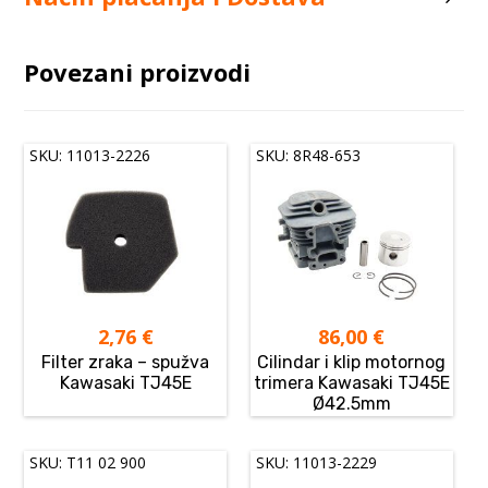
Povezani proizvodi
SKU: 11013-2226
SKU: 8R48-653
2,76
€
86,00
€
Filter zraka – spužva
Cilindar i klip motornog
Kawasaki TJ45E
trimera Kawasaki TJ45E
Ø42.5mm
SKU: T11 02 900
SKU: 11013-2229