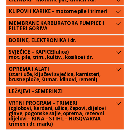
KLIPOVI i KARIKE – motorne pile i trimeri
MEMBRANE KARBURATORA PUMPICE I
FILTERI GORIVA
BOBINE, ELEKTRONIKA i dr.
SVJEĆICE – KAPICE(lulice)
mot. pile, trim., kultiv., kosilice i dr.
OPREMA I ALATI
(start uže, ključevi svjećica, karnisteri,
brusne ploče, šumar. klinovi, remeni)
LEŽAJEVI – SEMERINZI
VRTNI PROGRAM – TRIMERI
(zglobovi, kardani, ušice, čepovi, dijelovi
glave, pogonske sajle, oprema, rezervni
dijelovi – KINA – STIHL – HUSQVARNA
trimeri i dr. marki)