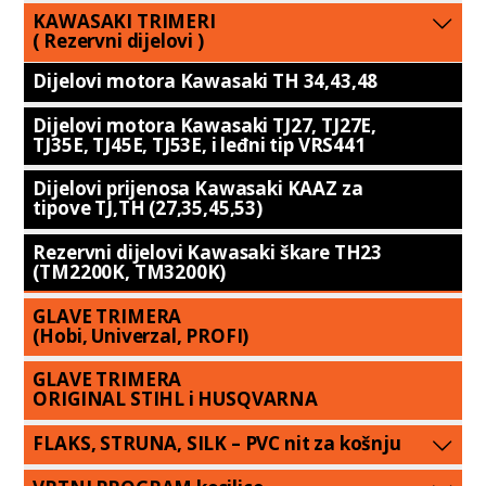
KAWASAKI TRIMERI
( Rezervni dijelovi )
Dijelovi motora Kawasaki TH 34,43,48
Dijelovi motora Kawasaki TJ27, TJ27E,
TJ35E, TJ45E, TJ53E, i leđni tip VRS441
Dijelovi prijenosa Kawasaki KAAZ za
tipove TJ,TH (27,35,45,53)
Rezervni dijelovi Kawasaki škare TH23
(TM2200K, TM3200K)
GLAVE TRIMERA
(Hobi, Univerzal, PROFI)
GLAVE TRIMERA
ORIGINAL STIHL i HUSQVARNA
FLAKS, STRUNA, SILK – PVC nit za košnju