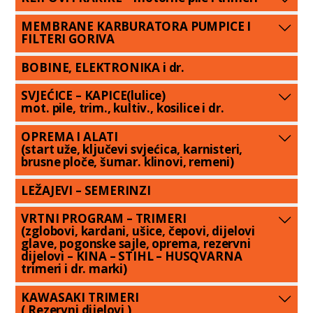
MEMBRANE KARBURATORA PUMPICE I
FILTERI GORIVA
BOBINE, ELEKTRONIKA i dr.
SVJEĆICE – KAPICE(lulice)
mot. pile, trim., kultiv., kosilice i dr.
OPREMA I ALATI
(start uže, ključevi svjećica, karnisteri,
brusne ploče, šumar. klinovi, remeni)
LEŽAJEVI – SEMERINZI
VRTNI PROGRAM – TRIMERI
(zglobovi, kardani, ušice, čepovi, dijelovi
glave, pogonske sajle, oprema, rezervni
dijelovi – KINA – STIHL – HUSQVARNA
trimeri i dr. marki)
KAWASAKI TRIMERI
( Rezervni dijelovi )