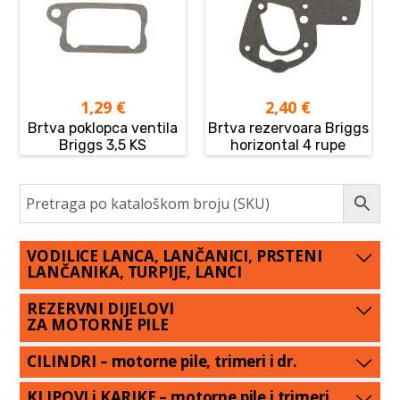
1,29
€
2,40
€
Brtva poklopca ventila
Brtva rezervoara Briggs
Briggs 3,5 KS
horizontal 4 rupe
VODILICE LANCA, LANČANICI, PRSTENI
LANČANIKA, TURPIJE, LANCI
REZERVNI DIJELOVI
ZA MOTORNE PILE
CILINDRI – motorne pile, trimeri i dr.
KLIPOVI i KARIKE – motorne pile i trimeri