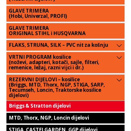
GLAVE TRIMERA
(Hobi, Univerzal, PROFI)
GLAVE TRIMERA
ORIGINAL STIHL i HUSQVARNA
FLAKS, STRUNA, SILK – PVC nit za košnju
VRTNI PROGRAM kosilice
(noževi, adapteri, kotači, sajle, filteri,
remenice, ležaj, razni vijci i dr.)
REZERVNI DIJELOVI – kosilice
(Briggs, MTD, Thorx, NGP, STIGA, SARP,
Tecumseh, Loncin, Traktorske kosilice
dijelovi)
Briggs & Stratton dijelovi
MTD, Thorx, NGP, Loncin dijelovi
STIGA, CASTELGARDEN, GGP dijelovi