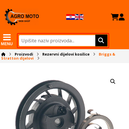
MENU
Proizvodi
Rezervni dijelovi kosilice
Briggs &
Stratton dijelovi