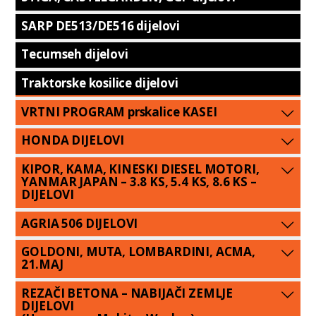
SARP DE513/DE516 dijelovi
Tecumseh dijelovi
Traktorske kosilice dijelovi
VRTNI PROGRAM prskalice KASEI
HONDA DIJELOVI
KIPOR, KAMA, KINESKI DIESEL MOTORI,
YANMAR JAPAN – 3.8 KS, 5.4 KS, 8.6 KS –
DIJELOVI
AGRIA 506 DIJELOVI
GOLDONI, MUTA, LOMBARDINI, ACMA,
21.MAJ
REZAČI BETONA – NABIJAČI ZEMLJE
DIJELOVI