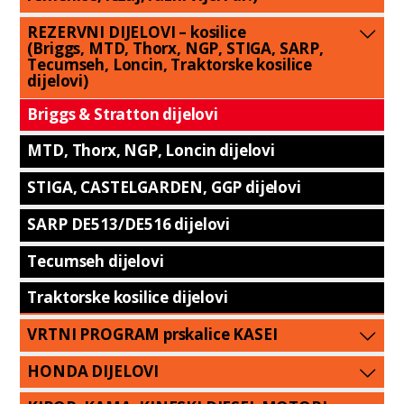
REZERVNI DIJELOVI – kosilice
(Briggs, MTD, Thorx, NGP, STIGA, SARP,
Tecumseh, Loncin, Traktorske kosilice
dijelovi)
Briggs & Stratton dijelovi
MTD, Thorx, NGP, Loncin dijelovi
STIGA, CASTELGARDEN, GGP dijelovi
SARP DE513/DE516 dijelovi
Tecumseh dijelovi
Traktorske kosilice dijelovi
VRTNI PROGRAM prskalice KASEI
HONDA DIJELOVI