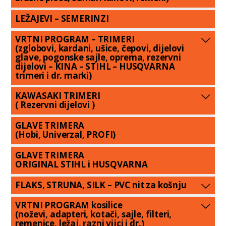
LEŽAJEVI – SEMERINZI
VRTNI PROGRAM – TRIMERI
(zglobovi, kardani, ušice, čepovi, dijelovi
glave, pogonske sajle, oprema, rezervni
dijelovi – KINA – STIHL – HUSQVARNA
trimeri i dr. marki)
KAWASAKI TRIMERI
( Rezervni dijelovi )
GLAVE TRIMERA
(Hobi, Univerzal, PROFI)
GLAVE TRIMERA
ORIGINAL STIHL i HUSQVARNA
FLAKS, STRUNA, SILK – PVC nit za košnju
VRTNI PROGRAM kosilice
(noževi, adapteri, kotači, sajle, filteri,
remenice, ležaj, razni vijci i dr.)