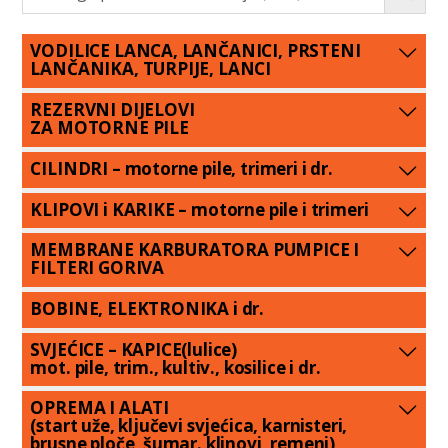
VODILICE LANCA, LANČANICI, PRSTENI
LANČANIKA, TURPIJE, LANCI
REZERVNI DIJELOVI
ZA MOTORNE PILE
CILINDRI – motorne pile, trimeri i dr.
KLIPOVI i KARIKE – motorne pile i trimeri
MEMBRANE KARBURATORA PUMPICE I
FILTERI GORIVA
BOBINE, ELEKTRONIKA i dr.
SVJEĆICE – KAPICE(lulice)
mot. pile, trim., kultiv., kosilice i dr.
OPREMA I ALATI
(start uže, ključevi svjećica, karnisteri,
brusne ploče, šumar. klinovi, remeni)