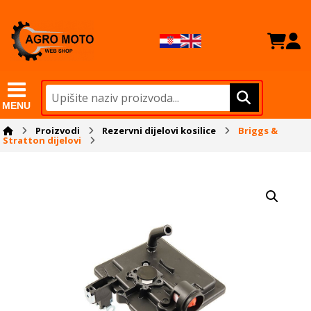
MENU
Proizvodi
Rezervni dijelovi kosilice
Briggs &
Stratton dijelovi