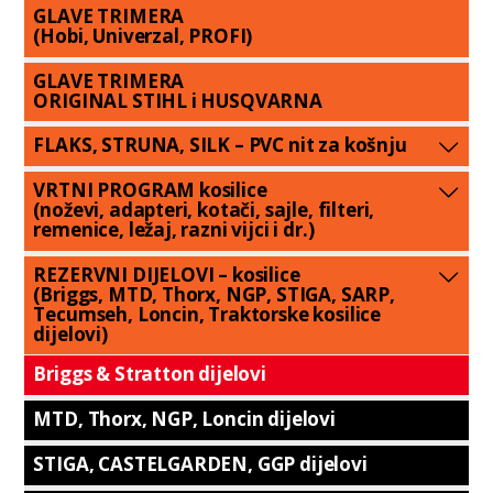
GLAVE TRIMERA
(Hobi, Univerzal, PROFI)
GLAVE TRIMERA
ORIGINAL STIHL i HUSQVARNA
FLAKS, STRUNA, SILK – PVC nit za košnju
VRTNI PROGRAM kosilice
(noževi, adapteri, kotači, sajle, filteri,
remenice, ležaj, razni vijci i dr.)
REZERVNI DIJELOVI – kosilice
(Briggs, MTD, Thorx, NGP, STIGA, SARP,
Tecumseh, Loncin, Traktorske kosilice
dijelovi)
Briggs & Stratton dijelovi
MTD, Thorx, NGP, Loncin dijelovi
STIGA, CASTELGARDEN, GGP dijelovi