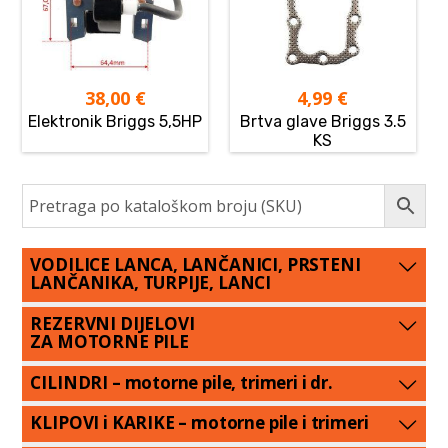
38,00
€
4,99
€
Elektronik Briggs 5,5HP
Brtva glave Briggs 3.5
KS
VODILICE LANCA, LANČANICI, PRSTENI
LANČANIKA, TURPIJE, LANCI
REZERVNI DIJELOVI
ZA MOTORNE PILE
CILINDRI – motorne pile, trimeri i dr.
KLIPOVI i KARIKE – motorne pile i trimeri