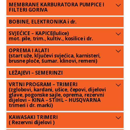
MEMBRANE KARBURATORA PUMPICE I
FILTERI GORIVA
BOBINE, ELEKTRONIKA i dr.
SVJEĆICE – KAPICE(lulice)
mot. pile, trim., kultiv., kosilice i dr.
OPREMA I ALATI
(start uže, ključevi svjećica, karnisteri,
brusne ploče, šumar. klinovi, remeni)
LEŽAJEVI – SEMERINZI
VRTNI PROGRAM – TRIMERI
(zglobovi, kardani, ušice, čepovi, dijelovi
glave, pogonske sajle, oprema, rezervni
dijelovi – KINA – STIHL – HUSQVARNA
trimeri i dr. marki)
KAWASAKI TRIMERI
( Rezervni dijelovi )