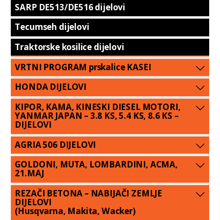
SARP DE513/DE516 dijelovi
Tecumseh dijelovi
Traktorske kosilice dijelovi
VRTNI PROGRAM prskalice KASEI
HONDA DIJELOVI
KIPOR, KAMA, KINESKI DIESEL MOTORI,
YANMAR JAPAN – 3.8 KS, 5.4 KS, 8.6 KS –
DIJELOVI
AGRIA 506 DIJELOVI
GOLDONI, MUTA, LOMBARDINI, ACMA,
21.MAJ
REZAČI BETONA – NABIJAČI ZEMLJE
DIJELOVI
(Husqvarna, Makita, Wacker)