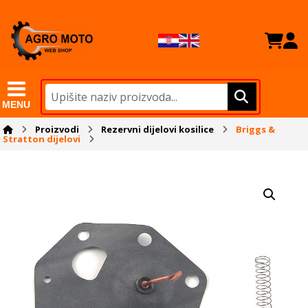
MENU
Proizvodi
Rezervni dijelovi kosilice
Briggs &
Stratton dijelovi