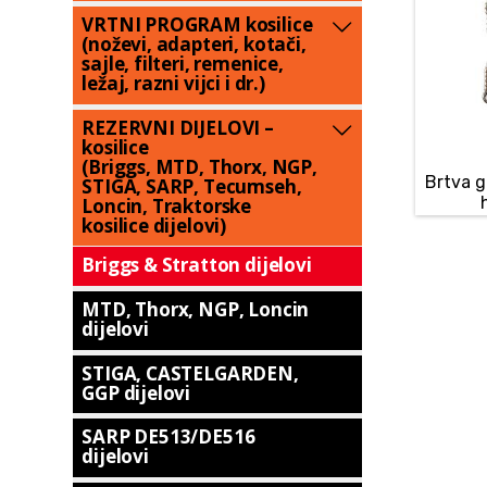
VRTNI PROGRAM kosilice
(noževi, adapteri, kotači,
sajle, filteri, remenice,
ležaj, razni vijci i dr.)
REZERVNI DIJELOVI –
kosilice
(Briggs, MTD, Thorx, NGP,
Brtva g
STIGA, SARP, Tecumseh,
Loncin, Traktorske
kosilice dijelovi)
Briggs & Stratton dijelovi
MTD, Thorx, NGP, Loncin
dijelovi
STIGA, CASTELGARDEN,
GGP dijelovi
SARP DE513/DE516
dijelovi