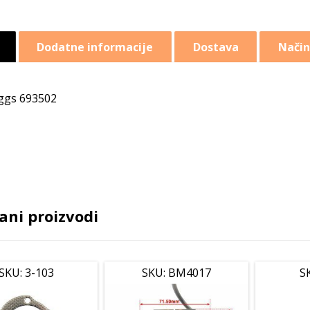
Dodatne informacije
Dostava
Način
ggs 693502
ani proizvodi
SKU: 3-103
SKU: BM4017
S