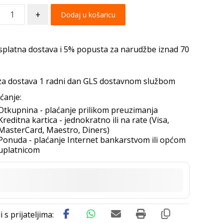
+
Dodaj u košaricu
splatna dostava i 5% popusta za narudžbe iznad 70
za dostava 1 radni dan GLS dostavnom službom
ćanje:
Otkupnina - plaćanje prilikom preuzimanja
Kreditna kartica - jednokratno ili na rate (Visa,
MasterCard, Maestro, Diners)
Ponuda - plaćanje Internet bankarstvom ili općom
uplatnicom