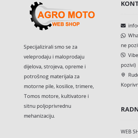
KONT
inf
What
ne pozi
Specijalizirali smo se za
Vibe
veleprodaju i maloprodaju
pozivi)
dijelova, strojeva, opreme i
Rudo
potrošnog materijala za
Koprivn
motorne pile, kosilice, trimere,
Tomos motore, kultivatore i
sitnu poljoprivrednu
RADN
mehanizaciju.
WEB S