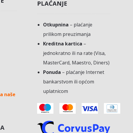
JE
PLAĆANJE
Otkupnina
– plaćanje
prilikom preuzimanja
Kreditna kartica
–
jednokratno ili na rate (Visa,
MasterCard, Maestro, Diners)
Ponuda
– plaćanje Internet
bankarstvom ili općom
uplatnicom
a naše
NA