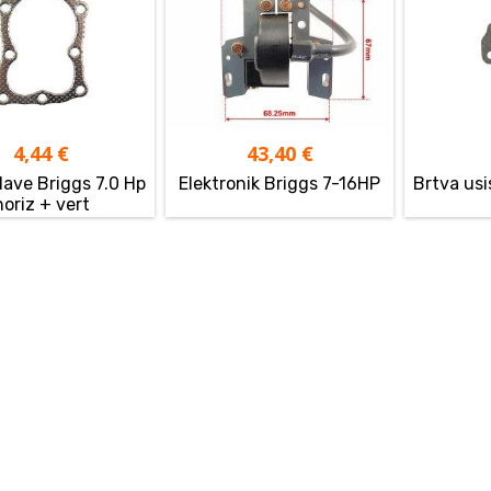
4,44
€
43,40
€
lave Briggs 7.0 Hp
Elektronik Briggs 7-16HP
Brtva usi
horiz + vert