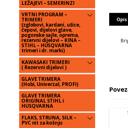
LEŽAJEVI – SEMERINZI
VRTNI PROGRAM –
Opis
TRIMERI
(zglobovi, kardani, ušice,
čepovi, dijelovi glave,
pogonske sajle, oprema,
rezervni dijelovi – KINA –
Bri
STIHL – HUSQVARNA
trimeri i dr. marki)
KAWASAKI TRIMERI
( Rezervni dijelovi )
GLAVE TRIMERA
(Hobi, Univerzal, PROFI)
Povez
GLAVE TRIMERA
ORIGINAL STIHL i
HUSQVARNA
FLAKS, STRUNA, SILK –
PVC nit za košnju