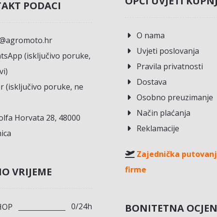
OPĆI UVJETI KUPN
AKT PODACI
O nama
o@agromoto.hr
Uvjeti poslovanja
sApp (isključivo poruke,
Pravila privatnosti
vi)
Dostava
r (isključivo poruke, ne
Osobno preuzimanje
Način plaćanja
lfa Horvata 28, 48000
Reklamacije
ica
Zajednička putovanj
firme
O VRIJEME
0/24h
BONITETNA OCJE
HOP