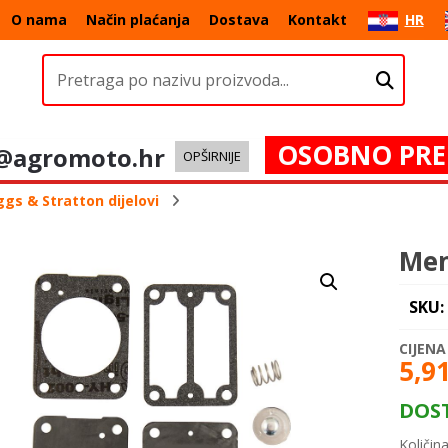
O nama
Način plaćanja
Dostava
Kontakt
HR
OSOBNO PRE
@agromoto.hr
OPŠIRNIJE
ggs & Stratton dijelovi
Mem
SKU:
5,9
DOS