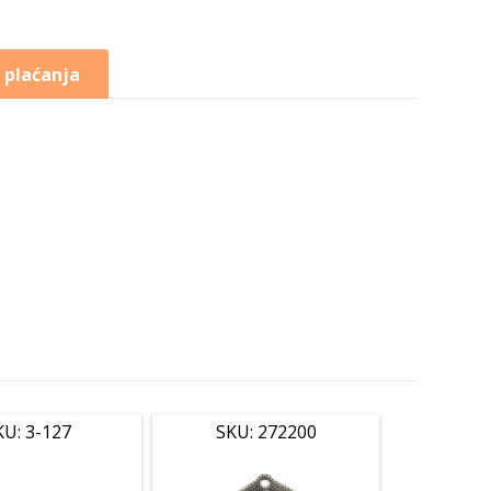
 plaćanja
KU: 3-127
SKU: 272200