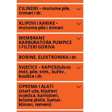
CILINDRI – motorne pile,
trimeri i dr.
KLIPOVI i KARIKE –
motorne pile i trimeri
MEMBRANE
KARBURATORA PUMPICE
I FILTERI GORIVA
BOBINE, ELEKTRONIKA i dr.
SVJEĆICE – KAPICE(lulice)
mot. pile, trim., kultiv.,
kosilice i dr.
OPREMA I ALATI
(start uže, ključevi
svjećica, karnisteri,
brusne ploče, šumar.
klinovi, remeni)