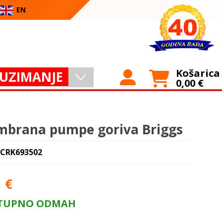
EN
Košarica
UZIMANJE
0,00
€
brana pumpe goriva Briggs
 CRK693502
1
€
TUPNO ODMAH