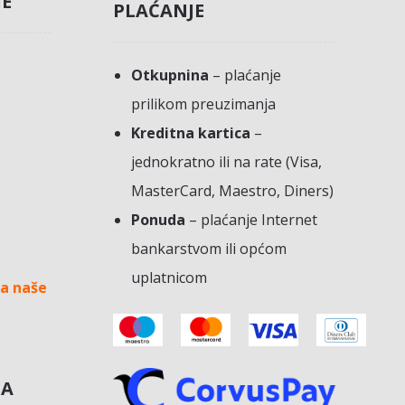
JE
PLAĆANJE
Otkupnina
– plaćanje
prilikom preuzimanja
Kreditna kartica
–
jednokratno ili na rate (Visa,
MasterCard, Maestro, Diners)
Ponuda
– plaćanje Internet
bankarstvom ili općom
uplatnicom
a naše
NA