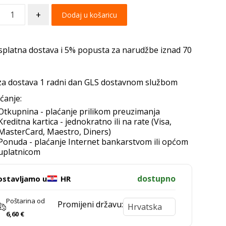
+
Dodaj u košaricu
splatna dostava i 5% popusta za narudžbe iznad 70
za dostava 1 radni dan GLS dostavnom službom
ćanje:
Otkupnina - plaćanje prilikom preuzimanja
Kreditna kartica - jednokratno ili na rate (Visa,
MasterCard, Maestro, Diners)
Ponuda - plaćanje Internet bankarstvom ili općom
uplatnicom
dostupno
ostavljamo u
HR
Poštarina od
Promijeni državu:
6,60
€