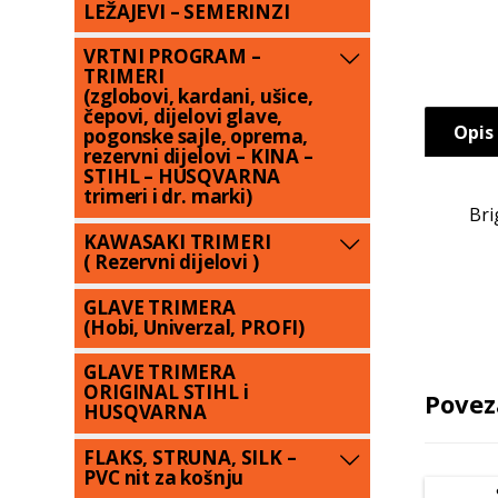
LEŽAJEVI – SEMERINZI
VRTNI PROGRAM –
TRIMERI
(zglobovi, kardani, ušice,
čepovi, dijelovi glave,
Opis
pogonske sajle, oprema,
rezervni dijelovi – KINA –
STIHL – HUSQVARNA
trimeri i dr. marki)
Bri
KAWASAKI TRIMERI
( Rezervni dijelovi )
GLAVE TRIMERA
(Hobi, Univerzal, PROFI)
GLAVE TRIMERA
ORIGINAL STIHL i
Povez
HUSQVARNA
FLAKS, STRUNA, SILK –
PVC nit za košnju