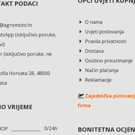
OPĆI UVJETI KUPN
AKT PODACI
O nama
o@agromoto.hr
Uvjeti poslovanja
sApp (isključivo poruke,
Pravila privatnosti
vi)
Dostava
r (isključivo poruke, ne
Osobno preuzimanje
Način plaćanja
lfa Horvata 28, 48000
Reklamacije
ica
Zajednička putovanj
firme
O VRIJEME
0/24h
BONITETNA OCJE
HOP