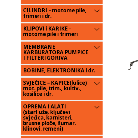
CILINDRI – motorne pile,
trimeri i dr.
KLIPOVI i KARIKE –
motorne pile i trimeri
MEMBRANE
KARBURATORA PUMPICE
I FILTERI GORIVA
BOBINE, ELEKTRONIKA i dr.
SVJEĆICE – KAPICE(lulice)
mot. pile, trim., kultiv.,
kosilice i dr.
OPREMA I ALATI
(start uže, ključevi
svjećica, karnisteri,
brusne ploče, šumar.
klinovi, remeni)