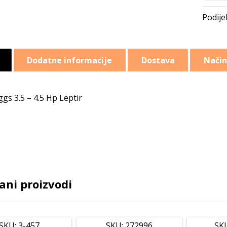
Dodatne informacije
Dostava
Način
ggs 3.5 – 4.5 Hp Leptir
ani proizvodi
SKU: 3-457
SKU: 272996
SK