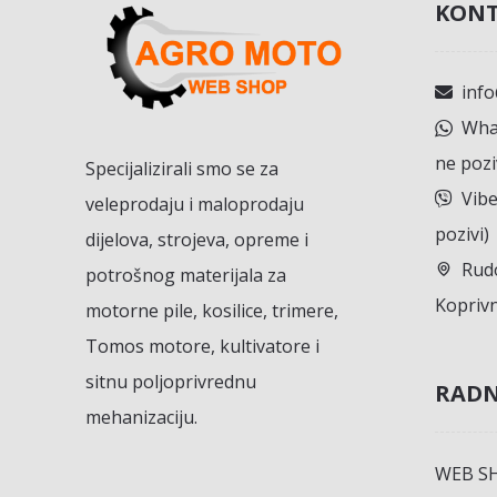
KONT
inf
What
ne pozi
Specijalizirali smo se za
Vibe
veleprodaju i maloprodaju
pozivi)
dijelova, strojeva, opreme i
Rudo
potrošnog materijala za
Koprivn
motorne pile, kosilice, trimere,
Tomos motore, kultivatore i
sitnu poljoprivrednu
RADN
mehanizaciju.
WEB S