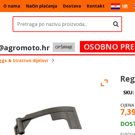
O nama
Način plaćanja
Dostava
Kontakt
HR
OSOBNO PRE
@agromoto.hr
OPŠIRNIJE
ggs & Stratton dijelovi
Reg
SKU:
7,3
DOS