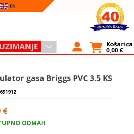
EN
Košarica
UZIMANJE
0,00
€
ulator gasa Briggs PVC 3.5 KS
 691912
9
€
TUPNO ODMAH