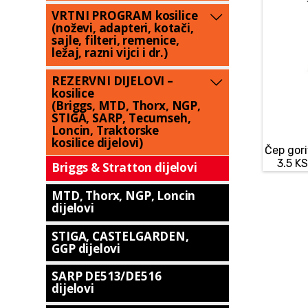
VRTNI PROGRAM kosilice
(noževi, adapteri, kotači,
sajle, filteri, remenice,
ležaj, razni vijci i dr.)
REZERVNI DIJELOVI –
kosilice
(Briggs, MTD, Thorx, NGP,
STIGA, SARP, Tecumseh,
Loncin, Traktorske
kosilice dijelovi)
Čep gori
3.5 KS
Briggs & Stratton dijelovi
MTD, Thorx, NGP, Loncin
dijelovi
STIGA, CASTELGARDEN,
GGP dijelovi
SARP DE513/DE516
dijelovi