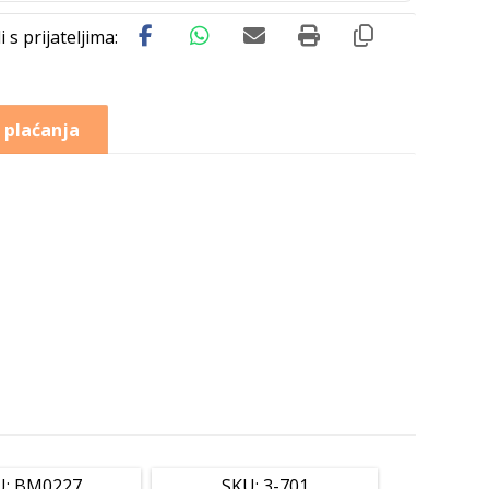
 plaćanja
U: BM0227
SKU: 3-701