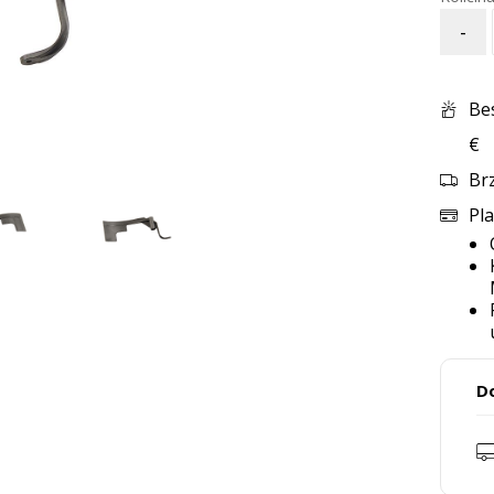
-
Be
€
Br
Pla
D