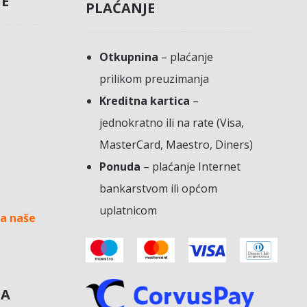
JE
PLAĆANJE
Otkupnina
– plaćanje
prilikom preuzimanja
Kreditna kartica
–
jednokratno ili na rate (Visa,
MasterCard, Maestro, Diners)
Ponuda
– plaćanje Internet
bankarstvom ili općom
uplatnicom
a naše
NA