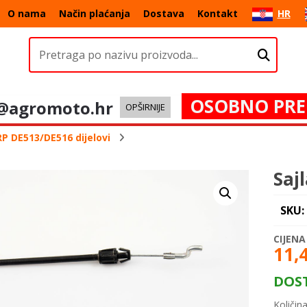
O nama
Način plaćanja
Dostava
Kontakt
HR
OSOBNO PRE
@agromoto.hr
OPŠIRNIJE
P DE513/DE516 dijelovi
Saj
SKU:
11,
DOS