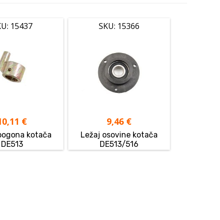
U: 15437
SKU: 15366
10,11
€
9,46
€
pogona kotača
Ležaj osovine kotača
DE513
DE513/516