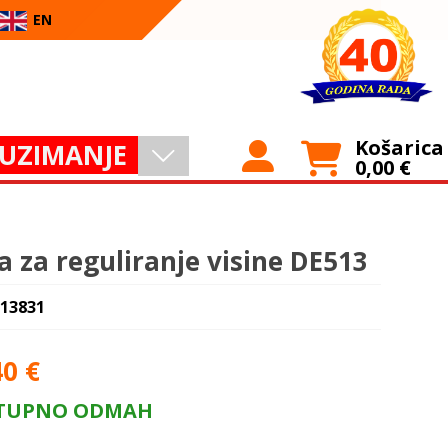
EN
Košarica
UZIMANJE
0,00
€
la za reguliranje visine DE513
 13831
40
€
TUPNO ODMAH