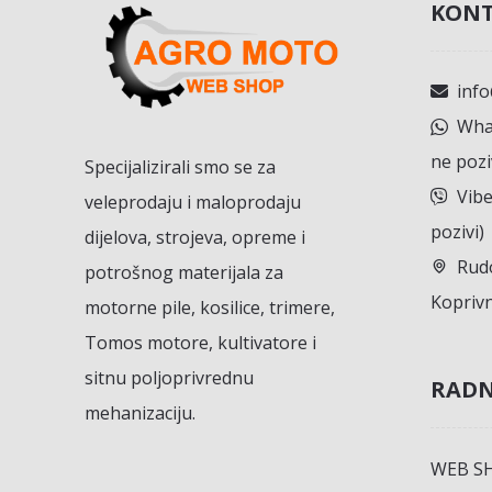
KONT
inf
What
ne pozi
Specijalizirali smo se za
Vibe
veleprodaju i maloprodaju
pozivi)
dijelova, strojeva, opreme i
Rudo
potrošnog materijala za
Koprivn
motorne pile, kosilice, trimere,
Tomos motore, kultivatore i
sitnu poljoprivrednu
RADN
mehanizaciju.
WEB S