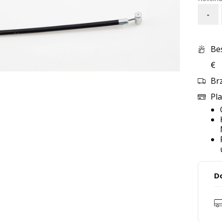
-
Be
€
Br
Pla
D