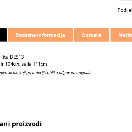
Dodatne informacije
Dostava
Način
ilica DE513
ir 104cm, sajla 111cm
ani proizvodi