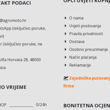
OPĆI UVJETI KUPN
AKT PODACI
O nama
o@agromoto.hr
Uvjeti poslovanja
sApp (isključivo poruke,
Pravila privatnosti
vi)
Dostava
r (isključivo poruke, ne
Osobno preuzimanje
Način plaćanja
lfa Horvata 28, 48000
Reklamacije
ica
Zajednička putovanj
firme
O VRIJEME
0/24h
BONITETNA OCJE
HOP