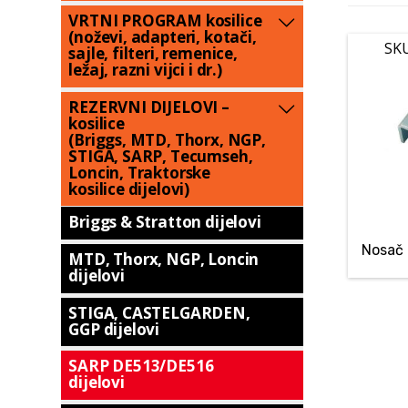
VRTNI PROGRAM kosilice
(noževi, adapteri, kotači,
SKU
sajle, filteri, remenice,
ležaj, razni vijci i dr.)
REZERVNI DIJELOVI –
kosilice
(Briggs, MTD, Thorx, NGP,
STIGA, SARP, Tecumseh,
Loncin, Traktorske
kosilice dijelovi)
Briggs & Stratton dijelovi
Nosač 
MTD, Thorx, NGP, Loncin
dijelovi
STIGA, CASTELGARDEN,
GGP dijelovi
SARP DE513/DE516
dijelovi