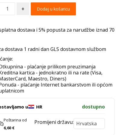
+
Dodaj u košaricu
splatna dostava i 5% popusta za narudžbe iznad 70
za dostava 1 radni dan GLS dostavnom službom
ćanje:
Otkupnina - plaćanje prilikom preuzimanja
Kreditna kartica - jednokratno ili na rate (Visa,
MasterCard, Maestro, Diners)
Ponuda - plaćanje Internet bankarstvom ili općom
uplatnicom
dostupno
ostavljamo u
HR
Poštarina od
Promijeni državu:
6,60
€