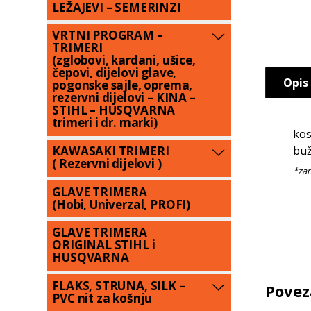
LEŽAJEVI – SEMERINZI
VRTNI PROGRAM –
TRIMERI
(zglobovi, kardani, ušice,
čepovi, dijelovi glave,
Opis
pogonske sajle, oprema,
rezervni dijelovi – KINA –
STIHL – HUSQVARNA
trimeri i dr. marki)
kos
buž
KAWASAKI TRIMERI
( Rezervni dijelovi )
GLAVE TRIMERA
(Hobi, Univerzal, PROFI)
GLAVE TRIMERA
ORIGINAL STIHL i
HUSQVARNA
FLAKS, STRUNA, SILK –
Povez
PVC nit za košnju