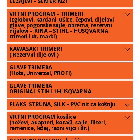
LEŽAJEVI – SEMERINZI
VRTNI PROGRAM – TRIMERI
(zglobovi, kardani, ušice, čepovi, dijelovi
glave, pogonske sajle, oprema, rezervni
dijelovi – KINA – STIHL – HUSQVARNA
trimeri i dr. marki)
KAWASAKI TRIMERI
( Rezervni dijelovi )
GLAVE TRIMERA
(Hobi, Univerzal, PROFI)
GLAVE TRIMERA
ORIGINAL STIHL i HUSQVARNA
FLAKS, STRUNA, SILK – PVC nit za košnju
VRTNI PROGRAM kosilice
(noževi, adapteri, kotači, sajle, filteri,
remenice, ležaj, razni vijci i dr.)