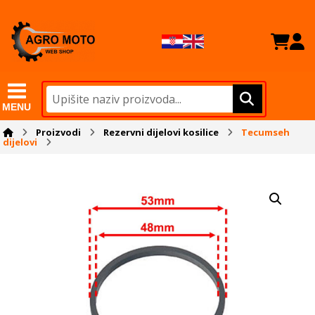
MENU
Proizvodi
Rezervni dijelovi kosilice
Tecumseh
dijelovi