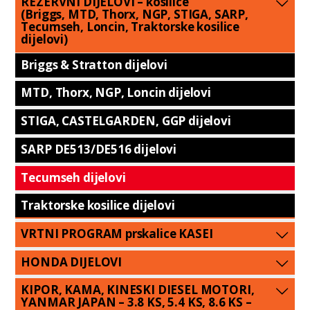
REZERVNI DIJELOVI – kosilice
(Briggs, MTD, Thorx, NGP, STIGA, SARP,
Tecumseh, Loncin, Traktorske kosilice
dijelovi)
Briggs & Stratton dijelovi
MTD, Thorx, NGP, Loncin dijelovi
STIGA, CASTELGARDEN, GGP dijelovi
SARP DE513/DE516 dijelovi
Tecumseh dijelovi
Traktorske kosilice dijelovi
VRTNI PROGRAM prskalice KASEI
HONDA DIJELOVI
KIPOR, KAMA, KINESKI DIESEL MOTORI,
YANMAR JAPAN – 3.8 KS, 5.4 KS, 8.6 KS –