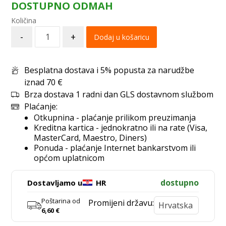
DOSTUPNO ODMAH
-
+
Dodaj u košaricu
Besplatna dostava i 5% popusta za narudžbe
iznad 70 €
Brza dostava 1 radni dan GLS dostavnom službom
Plaćanje:
Otkupnina - plaćanje prilikom preuzimanja
Kreditna kartica - jednokratno ili na rate (Visa,
MasterCard, Maestro, Diners)
Ponuda - plaćanje Internet bankarstvom ili
općom uplatnicom
dostupno
Dostavljamo u
HR
Poštarina od
Promijeni državu:
6,60
€