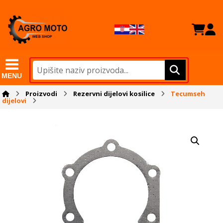
MENU
Proizvodi
Rezervni dijelovi kosilice
Tecumseh
dijelovi