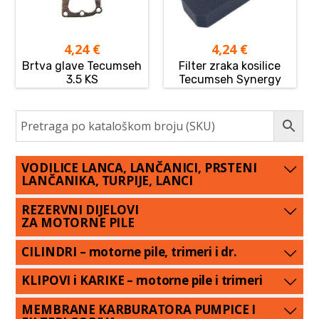
4,24
€
4,24
€
Brtva glave Tecumseh
Filter zraka kosilice
3.5 KS
Tecumseh Synergy
VODILICE LANCA, LANČANICI, PRSTENI
LANČANIKA, TURPIJE, LANCI
REZERVNI DIJELOVI
ZA MOTORNE PILE
CILINDRI – motorne pile, trimeri i dr.
KLIPOVI i KARIKE – motorne pile i trimeri
MEMBRANE KARBURATORA PUMPICE I