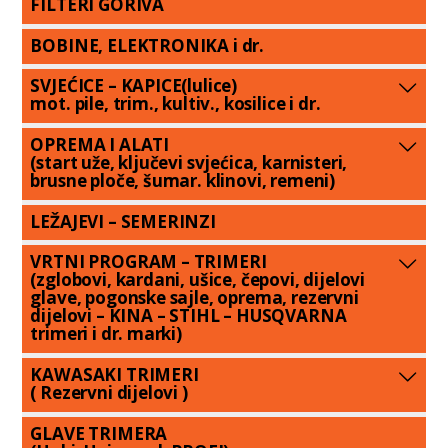
FILTERI GORIVA
BOBINE, ELEKTRONIKA i dr.
SVJEĆICE – KAPICE(lulice)
mot. pile, trim., kultiv., kosilice i dr.
OPREMA I ALATI
(start uže, ključevi svjećica, karnisteri,
brusne ploče, šumar. klinovi, remeni)
LEŽAJEVI – SEMERINZI
VRTNI PROGRAM – TRIMERI
(zglobovi, kardani, ušice, čepovi, dijelovi
glave, pogonske sajle, oprema, rezervni
dijelovi – KINA – STIHL – HUSQVARNA
trimeri i dr. marki)
KAWASAKI TRIMERI
( Rezervni dijelovi )
GLAVE TRIMERA