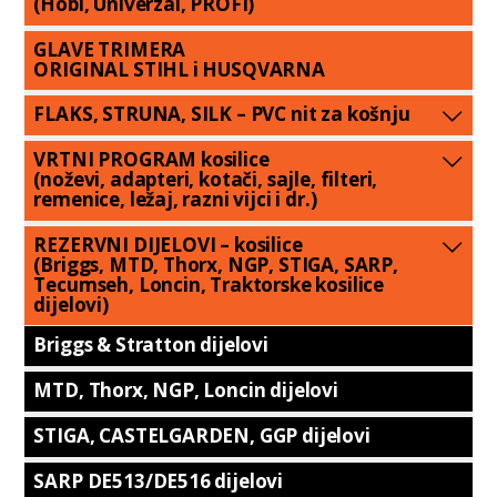
(Hobi, Univerzal, PROFI)
GLAVE TRIMERA
ORIGINAL STIHL i HUSQVARNA
FLAKS, STRUNA, SILK – PVC nit za košnju
VRTNI PROGRAM kosilice
(noževi, adapteri, kotači, sajle, filteri,
remenice, ležaj, razni vijci i dr.)
REZERVNI DIJELOVI – kosilice
(Briggs, MTD, Thorx, NGP, STIGA, SARP,
Tecumseh, Loncin, Traktorske kosilice
dijelovi)
Briggs & Stratton dijelovi
MTD, Thorx, NGP, Loncin dijelovi
STIGA, CASTELGARDEN, GGP dijelovi
SARP DE513/DE516 dijelovi