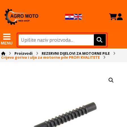
MENU
Proizvodi
REZERVNI DIJELOVI ZA MOTORNE PILE
Crijeva goriva i ulja za motorne pile PROFI KVALITETE