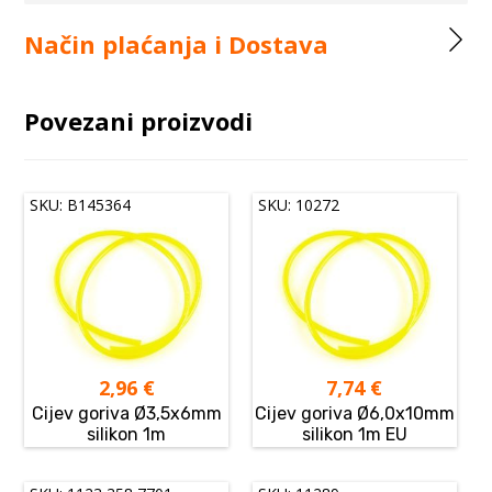
Način plaćanja i Dostava
Povezani proizvodi
SKU: B145364
SKU: 10272
2,96
€
7,74
€
Cijev goriva Ø3,5x6mm
Cijev goriva Ø6,0x10mm
silikon 1m
silikon 1m EU