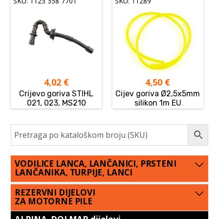
SKU: 1123 358 7701
SKU: 11289
4,02
€
4,50
€
Crijevo goriva STIHL
Cijev goriva Ø2,5x5mm
021, 023, MS210
silikon 1m EU
VODILICE LANCA, LANČANICI, PRSTENI
LANČANIKA, TURPIJE, LANCI
REZERVNI DIJELOVI
ZA MOTORNE PILE