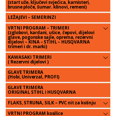
(start uže, ključevi svjećica, karnisteri,
brusne ploče, šumar. klinovi, remeni)
LEŽAJEVI – SEMERINZI
VRTNI PROGRAM – TRIMERI
(zglobovi, kardani, ušice, čepovi, dijelovi
glave, pogonske sajle, oprema, rezervni
dijelovi – KINA – STIHL – HUSQVARNA
trimeri i dr. marki)
KAWASAKI TRIMERI
( Rezervni dijelovi )
GLAVE TRIMERA
(Hobi, Univerzal, PROFI)
GLAVE TRIMERA
ORIGINAL STIHL i HUSQVARNA
FLAKS, STRUNA, SILK – PVC nit za košnju
VRTNI PROGRAM kosilice