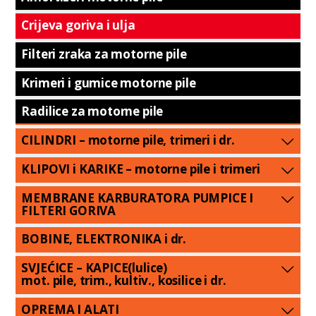
Crijeva goriva i ulja
Filteri zraka za motorne pile
Krimeri i gumice motorne pile
Radilice za motorne pile
CILINDRI – motorne pile, trimeri i dr.
KLIPOVI i KARIKE – motorne pile i trimeri
MEMBRANE KARBURATORA PUMPICE I
FILTERI GORIVA
BOBINE, ELEKTRONIKA i dr.
SVJEĆICE – KAPICE(lulice)
mot. pile, trim., kultiv., kosilice i dr.
OPREMA I ALATI