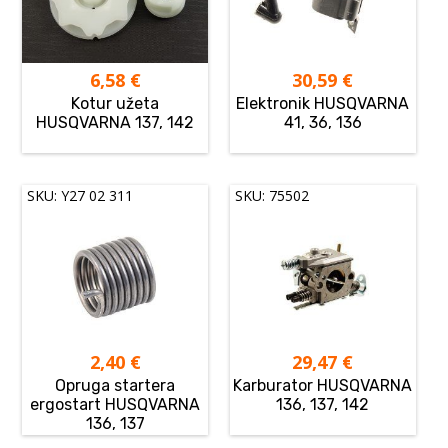
6,58
€
30,59
€
Kotur užeta
Elektronik HUSQVARNA
HUSQVARNA 137, 142
41, 36, 136
SKU: Y27 02 311
SKU: 75502
2,40
€
29,47
€
Opruga startera
Karburator HUSQVARNA
ergostart HUSQVARNA
136, 137, 142
136, 137