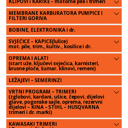
KLIPOVI i KARIKE – motorne pile i trimeri
MEMBRANE KARBURATORA PUMPICE I
FILTERI GORIVA
BOBINE, ELEKTRONIKA i dr.
SVJEĆICE – KAPICE(lulice)
mot. pile, trim., kultiv., kosilice i dr.
OPREMA I ALATI
(start uže, ključevi svjećica, karnisteri,
brusne ploče, šumar. klinovi, remeni)
LEŽAJEVI – SEMERINZI
VRTNI PROGRAM – TRIMERI
(zglobovi, kardani, ušice, čepovi, dijelovi
glave, pogonske sajle, oprema, rezervni
dijelovi – KINA – STIHL – HUSQVARNA
trimeri i dr. marki)
KAWASAKI TRIMERI