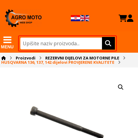
MENU
Proizvodi
REZERVNI DIJELOVI ZA MOTORNE PILE
HUSQVARNA 136, 137, 142 dijelovi PROVJERENE KVALITETE