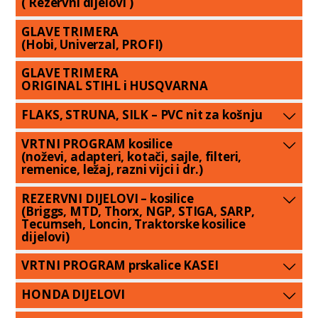
( Rezervni dijelovi )
GLAVE TRIMERA
(Hobi, Univerzal, PROFI)
GLAVE TRIMERA
ORIGINAL STIHL i HUSQVARNA
FLAKS, STRUNA, SILK – PVC nit za košnju
VRTNI PROGRAM kosilice
(noževi, adapteri, kotači, sajle, filteri,
remenice, ležaj, razni vijci i dr.)
REZERVNI DIJELOVI – kosilice
(Briggs, MTD, Thorx, NGP, STIGA, SARP,
Tecumseh, Loncin, Traktorske kosilice
dijelovi)
VRTNI PROGRAM prskalice KASEI
HONDA DIJELOVI