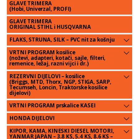
GLAVE TRIMERA
(Hobi, Univerzal, PROFI)
GLAVE TRIMERA
ORIGINAL STIHL i HUSQVARNA
FLAKS, STRUNA, SILK – PVC nit za košnju
VRTNI PROGRAM kosilice
(noževi, adapteri, kotači, sajle, filteri,
remenice, ležaj, razni vijci i dr.)
REZERVNI DIJELOVI – kosilice
(Briggs, MTD, Thorx, NGP, STIGA, SARP,
Tecumseh, Loncin, Traktorske kosilice
dijelovi)
VRTNI PROGRAM prskalice KASEI
HONDA DIJELOVI
KIPOR, KAMA, KINESKI DIESEL MOTORI,
YANMAR JAPAN – 3.8 KS, 5.4 KS, 8.6 KS –