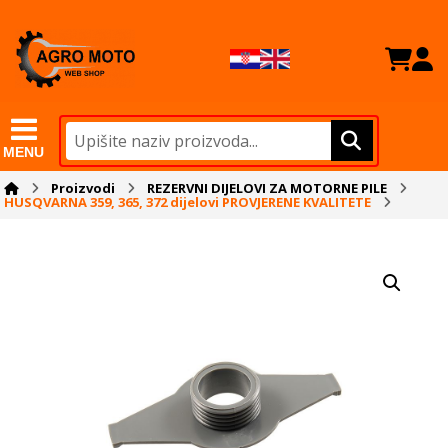
MENU
Proizvodi
REZERVNI DIJELOVI ZA MOTORNE PILE
HUSQVARNA 359, 365, 372 dijelovi PROVJERENE KVALITETE