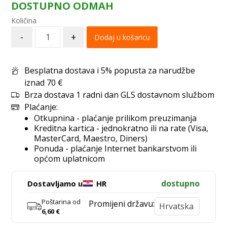
DOSTUPNO ODMAH
-
+
Dodaj u košaricu
Besplatna dostava i 5% popusta za narudžbe
iznad 70 €
Brza dostava 1 radni dan GLS dostavnom službom
Plaćanje:
Otkupnina - plaćanje prilikom preuzimanja
Kreditna kartica - jednokratno ili na rate (Visa,
MasterCard, Maestro, Diners)
Ponuda - plaćanje Internet bankarstvom ili
općom uplatnicom
dostupno
Dostavljamo u
HR
Poštarina od
Promijeni državu:
6,60
€