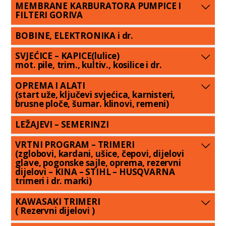
MEMBRANE KARBURATORA PUMPICE I
FILTERI GORIVA
BOBINE, ELEKTRONIKA i dr.
SVJEĆICE – KAPICE(lulice)
mot. pile, trim., kultiv., kosilice i dr.
OPREMA I ALATI
(start uže, ključevi svjećica, karnisteri,
brusne ploče, šumar. klinovi, remeni)
LEŽAJEVI – SEMERINZI
VRTNI PROGRAM – TRIMERI
(zglobovi, kardani, ušice, čepovi, dijelovi
glave, pogonske sajle, oprema, rezervni
dijelovi – KINA – STIHL – HUSQVARNA
trimeri i dr. marki)
KAWASAKI TRIMERI
( Rezervni dijelovi )