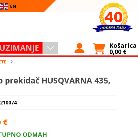
EN
Košarica
UZIMANJE
0,00
€
ETE
p prekidač HUSQVARNA 435,
 210074
0
€
TUPNO ODMAH