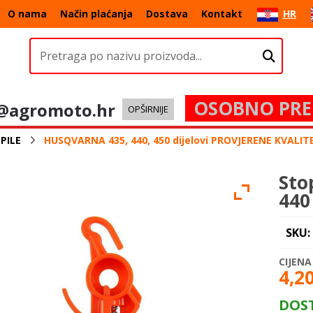
O nama
Način plaćanja
Dostava
Kontakt
HR
OSOBNO PRE
@agromoto.hr
OPŠIRNIJE
PILE
HUSQVARNA 435, 440, 450 dijelovi PROVJERENE KVALIT
Sto
440
SKU:
4,2
DOS