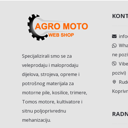
KONT
inf
What
ne pozi
Specijalizirali smo se za
Vibe
veleprodaju i maloprodaju
pozivi)
dijelova, strojeva, opreme i
Rudo
potrošnog materijala za
Koprivn
motorne pile, kosilice, trimere,
Tomos motore, kultivatore i
sitnu poljoprivrednu
RADN
mehanizaciju.