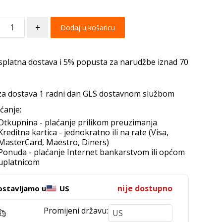
+
Dodaj u košaricu
splatna dostava i 5% popusta za narudžbe iznad 70
za dostava 1 radni dan GLS dostavnom službom
ćanje:
Otkupnina - plaćanje prilikom preuzimanja
Kreditna kartica - jednokratno ili na rate (Visa,
MasterCard, Maestro, Diners)
Ponuda - plaćanje Internet bankarstvom ili općom
uplatnicom
nije dostupno
ostavljamo u
US
Promijeni državu: