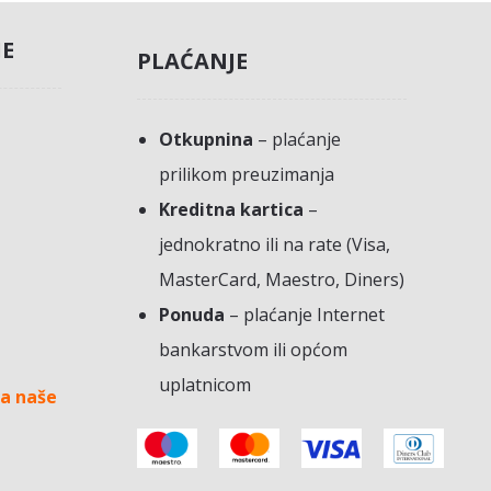
JE
PLAĆANJE
Otkupnina
– plaćanje
prilikom preuzimanja
Kreditna kartica
–
jednokratno ili na rate (Visa,
MasterCard, Maestro, Diners)
Ponuda
– plaćanje Internet
bankarstvom ili općom
uplatnicom
a naše