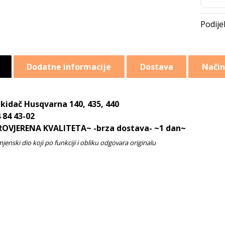
Dodatne informacije
Dostava
Način
kidač Husqvarna 140, 435, 440
 84 43-02
ROVJERENA KVALITETA~ -brza dostava- ~1 dan~