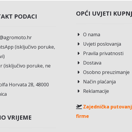
OPĆI UVJETI KUPN
AKT PODACI
O nama
o@agromoto.hr
Uvjeti poslovanja
sApp (isključivo poruke,
Pravila privatnosti
vi)
Dostava
r (isključivo poruke, ne
Osobno preuzimanje
Način plaćanja
lfa Horvata 28, 48000
Reklamacije
ica
Zajednička putovanj
firme
O VRIJEME