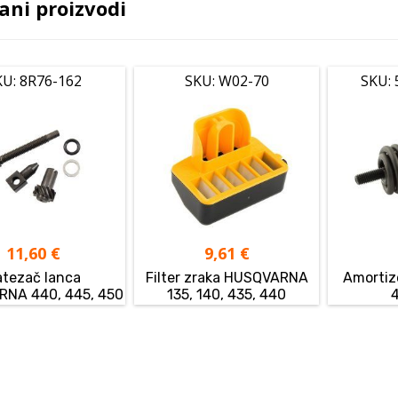
ani proizvodi
KU: 8R76-162
SKU: W02-70
SKU: 
11,60
€
9,61
€
atezač lanca
Filter zraka HUSQVARNA
Amorti
NA 440, 445, 450
135, 140, 435, 440