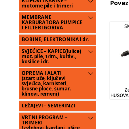
KLIPOVI i KARIKE –
Povez
motorne pile i trimeri
MEMBRANE
KARBURATORA PUMPICE
S
I FILTERI GORIVA
BOBINE, ELEKTRONIKA i dr.
SVJEĆICE – KAPICE(lulice)
mot. pile, trim., kultiv.,
kosilice i dr.
OPREMA I ALATI
(start uže, ključevi
svjećica, karnisteri,
brusne ploče, šumar.
Z
klinovi, remeni)
HUSQVAR
LEŽAJEVI – SEMERINZI
VRTNI PROGRAM –
TRIMERI
(zglobovi, kardani, ušice,