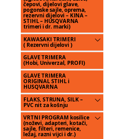
čepovi, dijelovi glave,
pogonske sajle, oprema,
rezervni dijelovi – KINA –
STIHL – HUSQVARNA
trimeri i dr. marki)
KAWASAKI TRIMERI
( Rezervni dijelovi )
GLAVE TRIMERA
(Hobi, Univerzal, PROFI)
GLAVE TRIMERA
ORIGINAL STIHL i
HUSQVARNA
FLAKS, STRUNA, SILK –
PVC nit za košnju
VRTNI PROGRAM kosilice
(noževi, adapteri, kotači,
sajle, filteri, remenice,
ležaj, razni vijci i dr.)