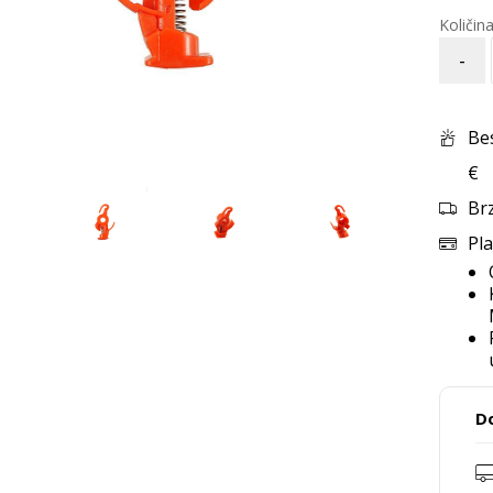
-
Be
€
Br
Pla
D