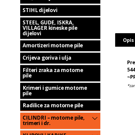
STIHL dijelovi
STEEL, GUDE, ISKRA,
VILLAGER kineske pile
dijelovi
Opis
Amortizeri motorne pile
Crijeva goriva i ulja
Pre
544
Filteri zraka za motorne
pile
~P
Krimeri i gumice motorne
pile
Radilice za motorne pile
CILINDRI – motorne pile,
trimeri i dr.