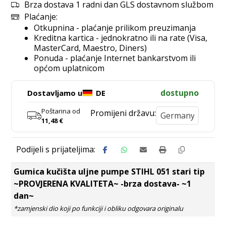
Brza dostava 1 radni dan GLS dostavnom službom
Plaćanje:
Otkupnina - plaćanje prilikom preuzimanja
Kreditna kartica - jednokratno ili na rate (Visa,
MasterCard, Maestro, Diners)
Ponuda - plaćanje Internet bankarstvom ili
općom uplatnicom
dostupno
Dostavljamo u
DE
Poštarina od
Promijeni državu:
11,48
€
Gumica kučišta uljne pumpe STIHL 051 stari tip
~PROVJERENA KVALITETA~ -brza dostava- ~1
dan~