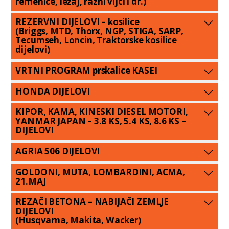
remenice, ležaj, razni vijci i dr.)
REZERVNI DIJELOVI – kosilice
(Briggs, MTD, Thorx, NGP, STIGA, SARP,
Tecumseh, Loncin, Traktorske kosilice
dijelovi)
VRTNI PROGRAM prskalice KASEI
HONDA DIJELOVI
KIPOR, KAMA, KINESKI DIESEL MOTORI,
YANMAR JAPAN – 3.8 KS, 5.4 KS, 8.6 KS –
DIJELOVI
AGRIA 506 DIJELOVI
GOLDONI, MUTA, LOMBARDINI, ACMA,
21.MAJ
REZAČI BETONA – NABIJAČI ZEMLJE
DIJELOVI
(Husqvarna, Makita, Wacker)