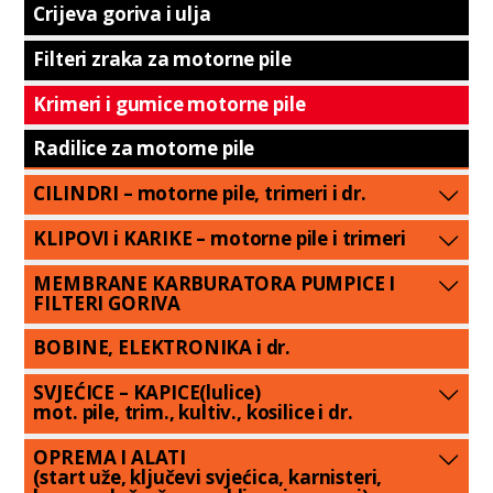
Crijeva goriva i ulja
Filteri zraka za motorne pile
Krimeri i gumice motorne pile
Radilice za motorne pile
CILINDRI – motorne pile, trimeri i dr.
KLIPOVI i KARIKE – motorne pile i trimeri
MEMBRANE KARBURATORA PUMPICE I
FILTERI GORIVA
BOBINE, ELEKTRONIKA i dr.
SVJEĆICE – KAPICE(lulice)
mot. pile, trim., kultiv., kosilice i dr.
OPREMA I ALATI
(start uže, ključevi svjećica, karnisteri,