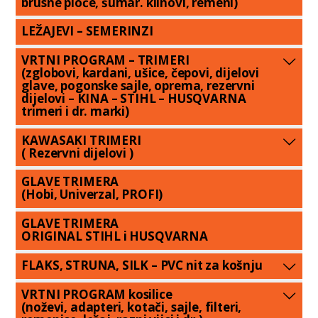
brusne ploče, šumar. klinovi, remeni)
LEŽAJEVI – SEMERINZI
VRTNI PROGRAM – TRIMERI
(zglobovi, kardani, ušice, čepovi, dijelovi
glave, pogonske sajle, oprema, rezervni
dijelovi – KINA – STIHL – HUSQVARNA
trimeri i dr. marki)
KAWASAKI TRIMERI
( Rezervni dijelovi )
GLAVE TRIMERA
(Hobi, Univerzal, PROFI)
GLAVE TRIMERA
ORIGINAL STIHL i HUSQVARNA
FLAKS, STRUNA, SILK – PVC nit za košnju
VRTNI PROGRAM kosilice
(noževi, adapteri, kotači, sajle, filteri,