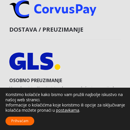
DOSTAVA / PREUZIMANJE
OSOBNO PREUZIMANJE
U poslovnici u Koprivnici s obvezom plaćanja unaprijed
karticom na web shopu.
Koristimo kolačiće kako bismo vam pružili najbolje iskustvo na
našoj web stranici.
Informacije o kolačićima koje koristimo ili opcije za isključivanje
kolačića možete pronaći u
postavkama
.
Agro Moto Shop © 2025.
Izrada web shopa:
kT dizajn
Prihvaćam