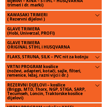
dijelovi – KINA – STIHL – HUSQVARNA
trimeri i dr. marki)
KAWASAKI TRIMERI
( Rezervni dijelovi )
GLAVE TRIMERA
(Hobi, Univerzal, PROFI)
GLAVE TRIMERA
ORIGINAL STIHL i HUSQVARNA
FLAKS, STRUNA, SILK – PVC nit za košnju
VRTNI PROGRAM kosilice
(noževi, adapteri, kotači, sajle, filteri,
remenice, ležaj, razni vijci i dr.)
REZERVNI DIJELOVI – kosilice
(Briggs, MTD, Thorx, NGP, STIGA, SARP,
Tecumseh, Loncin, Traktorske kosilice
dijelovi)