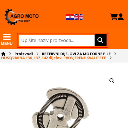
MENU
Proizvodi
REZERVNI DIJELOVI ZA MOTORNE PILE
HUSQVARNA 136, 137, 142 dijelovi PROVJERENE KVALITETE