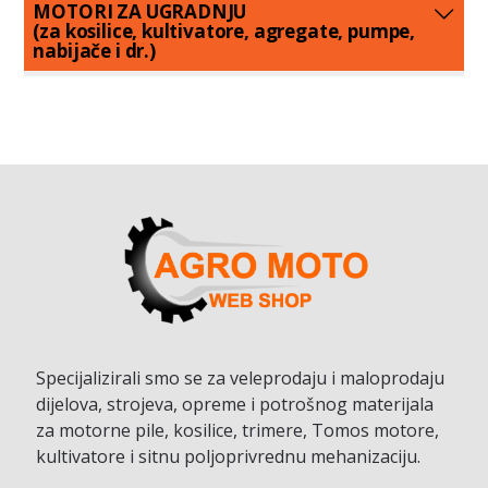
MOTORI ZA UGRADNJU
(za kosilice, kultivatore, agregate, pumpe,
nabijače i dr.)
Specijalizirali smo se za veleprodaju i maloprodaju
dijelova, strojeva, opreme i potrošnog materijala
za motorne pile, kosilice, trimere, Tomos motore,
kultivatore i sitnu poljoprivrednu mehanizaciju.