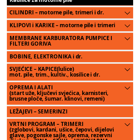
CILINDRI – motorne pile, trimeri i dr.
KLIPOVI i KARIKE – motorne pile i trimeri
MEMBRANE KARBURATORA PUMPICE I
FILTERI GORIVA
BOBINE, ELEKTRONIKA i dr.
SVJEĆICE – KAPICE(lulice)
mot. pile, trim., kultiv., kosilice i dr.
OPREMA I ALATI
(start uže, ključevi svjećica, karnisteri,
brusne ploče, šumar. klinovi, remeni)
LEŽAJEVI – SEMERINZI
VRTNI PROGRAM – TRIMERI
(zglobovi, kardani, ušice, čepovi, dijelovi
glave, pogonske sajle, oprema, rezervni