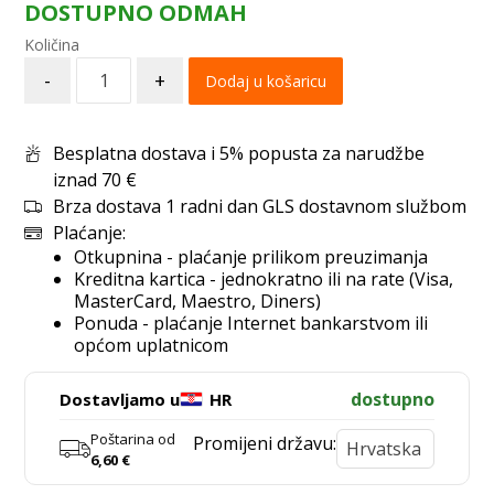
DOSTUPNO ODMAH
-
+
Dodaj u košaricu
Besplatna dostava i 5% popusta za narudžbe
iznad 70 €
Brza dostava 1 radni dan GLS dostavnom službom
Plaćanje:
Otkupnina - plaćanje prilikom preuzimanja
Kreditna kartica - jednokratno ili na rate (Visa,
MasterCard, Maestro, Diners)
Ponuda - plaćanje Internet bankarstvom ili
općom uplatnicom
dostupno
Dostavljamo u
HR
Poštarina od
Promijeni državu:
6,60
€