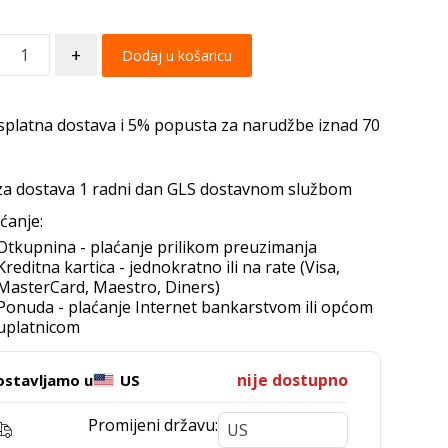
+
Dodaj u košaricu
splatna dostava i 5% popusta za narudžbe iznad 70
za dostava 1 radni dan GLS dostavnom službom
ćanje:
Otkupnina - plaćanje prilikom preuzimanja
Kreditna kartica - jednokratno ili na rate (Visa,
MasterCard, Maestro, Diners)
Ponuda - plaćanje Internet bankarstvom ili općom
uplatnicom
nije dostupno
ostavljamo u
US
Promijeni državu: