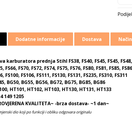
Dodatne informacije
Dostava
Način
va karburatora prednja Stihl FS38, FS40, FS45, FS45, FS48,
5, FS66, FS70, FS72, FS74, FS75, FS76, FS80, FS81, FS85, FS8
6, FS100, FS106, FS111, FS130, FS131, FS235, FS310, FS311
5, BG50, BG55, BG56, BG72, BG75, BG85, BG86
00, HT101, HT102, HT103, HT130, HT131, HT133
4 149 1205
ROVJERENA KVALITETA~ -brza dostava- ~1 dan~