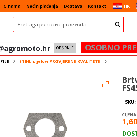
O nama
Način plaćanja
Dostava
Kontakt
HR
OSOBNO PRE
@agromoto.hr
OPŠIRNIJE
PILE
STIHL dijelovi PROVJERENE KVALITETE
Brt
FS4
SKU:
1,6
DOS