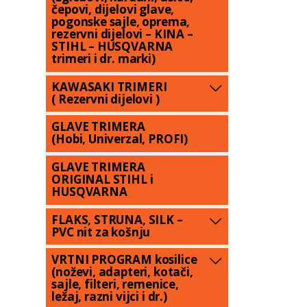
čepovi, dijelovi glave,
pogonske sajle, oprema,
rezervni dijelovi – KINA –
STIHL – HUSQVARNA
trimeri i dr. marki)
KAWASAKI TRIMERI
( Rezervni dijelovi )
GLAVE TRIMERA
(Hobi, Univerzal, PROFI)
GLAVE TRIMERA
ORIGINAL STIHL i
HUSQVARNA
FLAKS, STRUNA, SILK –
PVC nit za košnju
VRTNI PROGRAM kosilice
(noževi, adapteri, kotači,
sajle, filteri, remenice,
ležaj, razni vijci i dr.)