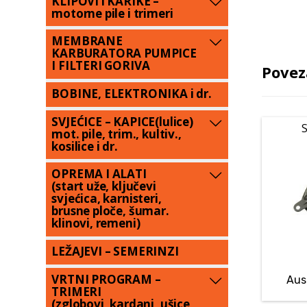
KLIPOVI i KARIKE –
motorne pile i trimeri
MEMBRANE
KARBURATORA PUMPICE
I FILTERI GORIVA
Povez
BOBINE, ELEKTRONIKA i dr.
SVJEĆICE – KAPICE(lulice)
S
mot. pile, trim., kultiv.,
kosilice i dr.
OPREMA I ALATI
(start uže, ključevi
svjećica, karnisteri,
brusne ploče, šumar.
klinovi, remeni)
LEŽAJEVI – SEMERINZI
VRTNI PROGRAM –
Aus
TRIMERI
(zglobovi, kardani, ušice,