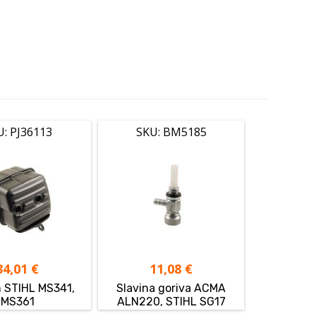
U: PJ36113
SKU: BM5185
34,01
€
11,08
€
 STIHL MS341,
Slavina goriva ACMA
MS361
ALN220, STIHL SG17