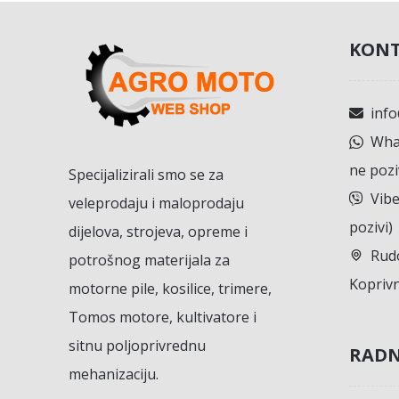
KONT
inf
What
ne pozi
Specijalizirali smo se za
Vibe
veleprodaju i maloprodaju
pozivi)
dijelova, strojeva, opreme i
Rudo
potrošnog materijala za
Koprivn
motorne pile, kosilice, trimere,
Tomos motore, kultivatore i
sitnu poljoprivrednu
RADN
mehanizaciju.