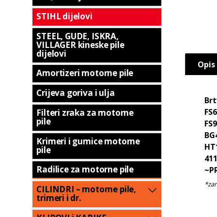
STIHL dijelovi
STEEL, GUDE, ISKRA,
VILLAGER kineske pile
dijelovi
Opis
Amortizeri motorne pile
Crijeva goriva i ulja
Brt
FS6
Filteri zraka za motorne
pile
FS9
BG4
Krimeri i gumice motorne
HT1
pile
411
Radilice za motorne pile
~P
CILINDRI – motorne pile,
trimeri i dr.