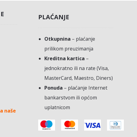
JE
PLAĆANJE
Otkupnina
– plaćanje
prilikom preuzimanja
Kreditna kartica
–
jednokratno ili na rate (Visa,
MasterCard, Maestro, Diners)
Ponuda
– plaćanje Internet
bankarstvom ili općom
uplatnicom
a naše