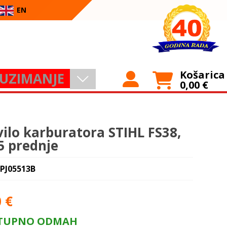
EN
Košarica
UZIMANJE
0,00
€
vilo karburatora STIHL FS38,
5 prednje
 PJ05513B
0
€
TUPNO ODMAH