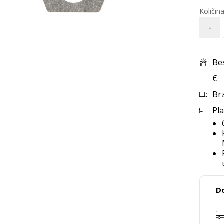
-
Be
€
Br
Pla
D