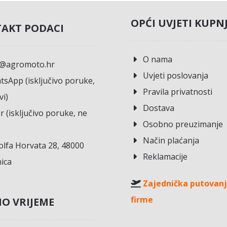
OPĆI UVJETI KUPN
AKT PODACI
O nama
o@agromoto.hr
Uvjeti poslovanja
sApp (isključivo poruke,
Pravila privatnosti
vi)
Dostava
r (isključivo poruke, ne
Osobno preuzimanje
Način plaćanja
lfa Horvata 28, 48000
Reklamacije
ica
Zajednička putovanj
firme
O VRIJEME