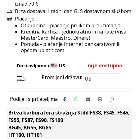
iznad 70 €
Brza dostava 1 radni dan GLS dostavnom službom
Plaćanje:
Otkupnina - plaćanje prilikom preuzimanja
Kreditna kartica - jednokratno ili na rate (Visa,
MasterCard, Maestro, Diners)
Ponuda - plaćanje Internet bankarstvom ili
općom uplatnicom
nije dostupno
Dostavljamo u
US
Promijeni državu:
Brtva karburatora stražnja Stihl FS38, FS45, FS45,
FS55, FS87, FS90, FS100
BG45, BG55, BG85
HT100, HT101