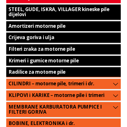
STEEL, GUDE, ISKRA, VILLAGER kineske pile
dijelovi
Amortizeri motorne pile
Crijeva goriva i ulja
Filteri zraka za motorne pile
Krimeri i gumice motorne pile
Radilice za motorne pile
CILINDRI – motorne pile, trimeri i dr.
KLIPOVI i KARIKE – motorne pile i trimeri
MEMBRANE KARBURATORA PUMPICE I
FILTERI GORIVA
BOBINE, ELEKTRONIKA i dr.