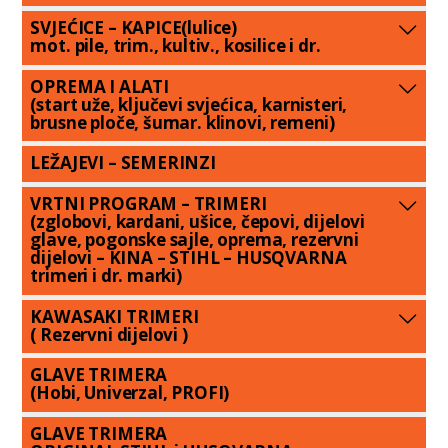
SVJEĆICE – KAPICE(lulice)
mot. pile, trim., kultiv., kosilice i dr.
OPREMA I ALATI
(start uže, ključevi svjećica, karnisteri,
brusne ploče, šumar. klinovi, remeni)
LEŽAJEVI – SEMERINZI
VRTNI PROGRAM – TRIMERI
(zglobovi, kardani, ušice, čepovi, dijelovi
glave, pogonske sajle, oprema, rezervni
dijelovi – KINA – STIHL – HUSQVARNA
trimeri i dr. marki)
KAWASAKI TRIMERI
( Rezervni dijelovi )
GLAVE TRIMERA
(Hobi, Univerzal, PROFI)
GLAVE TRIMERA