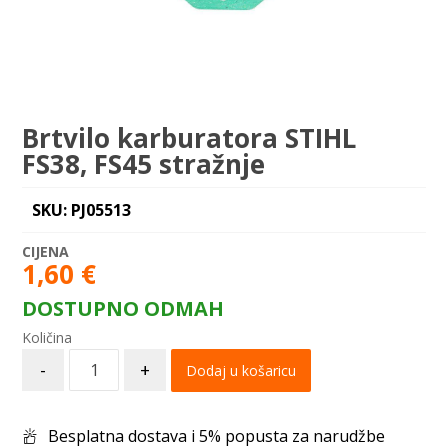
Brtvilo karburatora STIHL
FS38, FS45 stražnje
SKU: PJ05513
1,60
€
DOSTUPNO ODMAH
-
+
Dodaj u košaricu
Besplatna dostava i 5% popusta za narudžbe