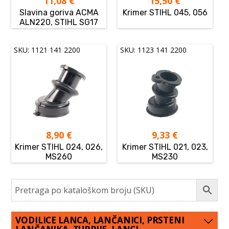
11,08
€
15,50
€
Slavina goriva ACMA
Krimer STIHL 045, 056
ALN220, STIHL SG17
SKU: 1121 141 2200
SKU: 1123 141 2200
8,90
€
9,33
€
Krimer STIHL 024, 026,
Krimer STIHL 021, 023,
MS260
MS230
VODILICE LANCA, LANČANICI, PRSTENI