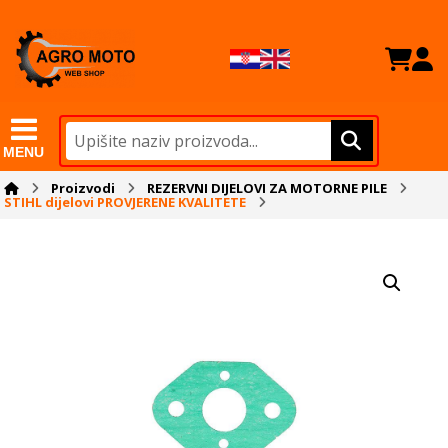
MENU
Proizvodi
REZERVNI DIJELOVI ZA MOTORNE PILE
STIHL dijelovi PROVJERENE KVALITETE