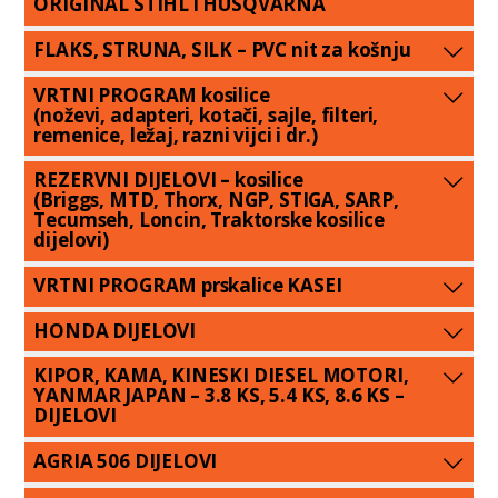
ORIGINAL STIHL i HUSQVARNA
FLAKS, STRUNA, SILK – PVC nit za košnju
VRTNI PROGRAM kosilice
(noževi, adapteri, kotači, sajle, filteri,
remenice, ležaj, razni vijci i dr.)
REZERVNI DIJELOVI – kosilice
(Briggs, MTD, Thorx, NGP, STIGA, SARP,
Tecumseh, Loncin, Traktorske kosilice
dijelovi)
VRTNI PROGRAM prskalice KASEI
HONDA DIJELOVI
KIPOR, KAMA, KINESKI DIESEL MOTORI,
YANMAR JAPAN – 3.8 KS, 5.4 KS, 8.6 KS –
DIJELOVI
AGRIA 506 DIJELOVI