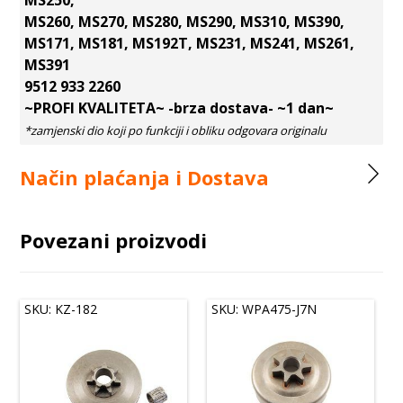
MS250,
MS260, MS270, MS280, MS290, MS310, MS390,
MS171, MS181, MS192T, MS231, MS241, MS261,
MS391
9512 933 2260
~PROFI KVALITETA~ -brza dostava- ~1 dan~
Način plaćanja i Dostava
Povezani proizvodi
SKU: KZ-182
SKU: WPA475-J7N