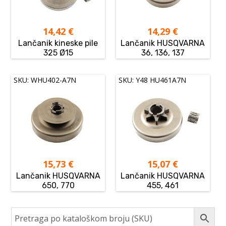
14,42
€
14,29
€
Lančanik kineske pile
Lančanik HUSQVARNA
325 Ø15
36, 136, 137
SKU: WHU402-A7N
SKU: Y48 HU461A7N
15,73
€
15,07
€
Lančanik HUSQVARNA
Lančanik HUSQVARNA
650, 770
455, 461