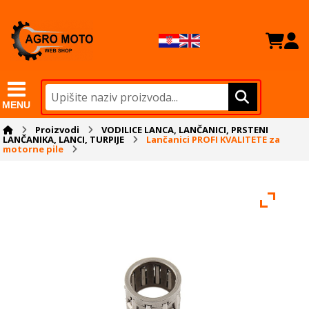
MENU
Proizvodi
VODILICE LANCA, LANČANICI, PRSTENI
LANČANIKA, LANCI, TURPIJE
Lančanici PROFI KVALITETE za
motorne pile