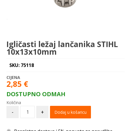
Igličasti ležaj lančanika STIHL
10x13x10mm
SKU: 75118
2,85
€
DOSTUPNO ODMAH
-
+
Dodaj u košaricu