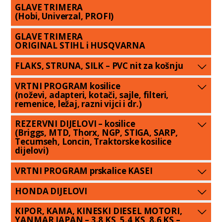
GLAVE TRIMERA
(Hobi, Univerzal, PROFI)
GLAVE TRIMERA
ORIGINAL STIHL i HUSQVARNA
FLAKS, STRUNA, SILK – PVC nit za košnju
VRTNI PROGRAM kosilice
(noževi, adapteri, kotači, sajle, filteri,
remenice, ležaj, razni vijci i dr.)
REZERVNI DIJELOVI – kosilice
(Briggs, MTD, Thorx, NGP, STIGA, SARP,
Tecumseh, Loncin, Traktorske kosilice
dijelovi)
VRTNI PROGRAM prskalice KASEI
HONDA DIJELOVI
KIPOR, KAMA, KINESKI DIESEL MOTORI,
YANMAR JAPAN – 3.8 KS, 5.4 KS, 8.6 KS –