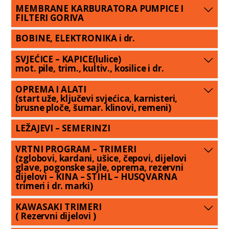
MEMBRANE KARBURATORA PUMPICE I
FILTERI GORIVA
BOBINE, ELEKTRONIKA i dr.
SVJEĆICE – KAPICE(lulice)
mot. pile, trim., kultiv., kosilice i dr.
OPREMA I ALATI
(start uže, ključevi svjećica, karnisteri,
brusne ploče, šumar. klinovi, remeni)
LEŽAJEVI – SEMERINZI
VRTNI PROGRAM – TRIMERI
(zglobovi, kardani, ušice, čepovi, dijelovi
glave, pogonske sajle, oprema, rezervni
dijelovi – KINA – STIHL – HUSQVARNA
trimeri i dr. marki)
KAWASAKI TRIMERI
( Rezervni dijelovi )