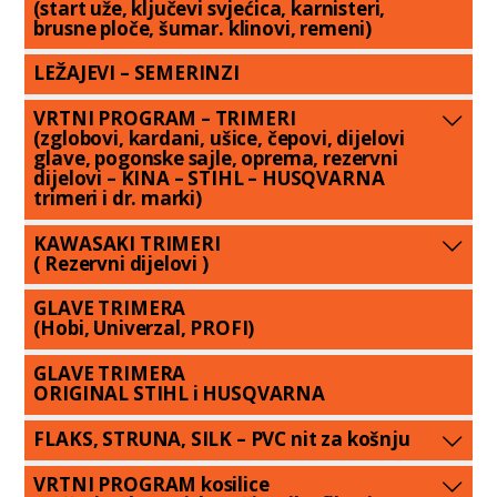
(start uže, ključevi svjećica, karnisteri,
brusne ploče, šumar. klinovi, remeni)
LEŽAJEVI – SEMERINZI
VRTNI PROGRAM – TRIMERI
(zglobovi, kardani, ušice, čepovi, dijelovi
glave, pogonske sajle, oprema, rezervni
dijelovi – KINA – STIHL – HUSQVARNA
trimeri i dr. marki)
KAWASAKI TRIMERI
( Rezervni dijelovi )
GLAVE TRIMERA
(Hobi, Univerzal, PROFI)
GLAVE TRIMERA
ORIGINAL STIHL i HUSQVARNA
FLAKS, STRUNA, SILK – PVC nit za košnju
VRTNI PROGRAM kosilice