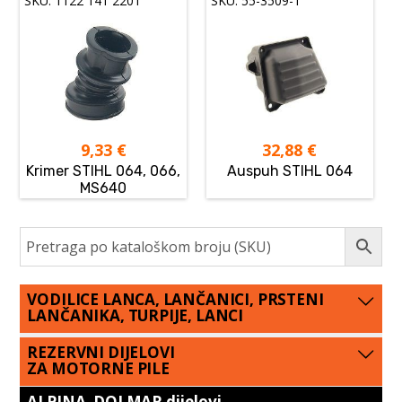
SKU: 1122 141 2201
SKU: 55-3509-1
9,33
€
32,88
€
Krimer STIHL 064, 066,
Auspuh STIHL 064
MS640
VODILICE LANCA, LANČANICI, PRSTENI
LANČANIKA, TURPIJE, LANCI
REZERVNI DIJELOVI
ZA MOTORNE PILE
ALPINA, DOLMAR dijelovi