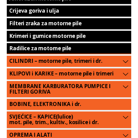
Crijeva goriva i ulja
Filteri zraka za motorne pile
Krimeri i gumice motorne pile
Radilice za motorne pile
CILINDRI – motorne pile, trimeri i dr.
KLIPOVI i KARIKE – motorne pile i trimeri
MEMBRANE KARBURATORA PUMPICE I
FILTERI GORIVA
BOBINE, ELEKTRONIKA i dr.
SVJEĆICE – KAPICE(lulice)
mot. pile, trim., kultiv., kosilice i dr.
OPREMA I ALATI