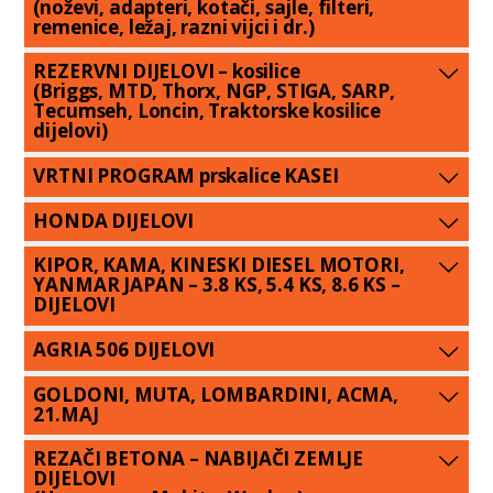
(noževi, adapteri, kotači, sajle, filteri,
remenice, ležaj, razni vijci i dr.)
REZERVNI DIJELOVI – kosilice
(Briggs, MTD, Thorx, NGP, STIGA, SARP,
Tecumseh, Loncin, Traktorske kosilice
dijelovi)
VRTNI PROGRAM prskalice KASEI
HONDA DIJELOVI
KIPOR, KAMA, KINESKI DIESEL MOTORI,
YANMAR JAPAN – 3.8 KS, 5.4 KS, 8.6 KS –
DIJELOVI
AGRIA 506 DIJELOVI
GOLDONI, MUTA, LOMBARDINI, ACMA,
21.MAJ
REZAČI BETONA – NABIJAČI ZEMLJE
DIJELOVI