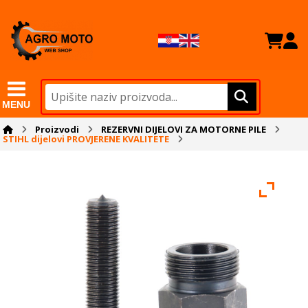
MENU
Proizvodi
REZERVNI DIJELOVI ZA MOTORNE PILE
STIHL dijelovi PROVJERENE KVALITETE