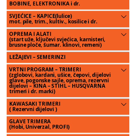
BOBINE, ELEKTRONIKA i dr.
SVJEĆICE – KAPICE(lulice)
mot. pile, trim., kultiv., kosilice i dr.
OPREMA I ALATI
(start uže, ključevi svjećica, karnisteri,
brusne ploče, šumar. klinovi, remeni)
LEŽAJEVI – SEMERINZI
VRTNI PROGRAM – TRIMERI
(zglobovi, kardani, ušice, čepovi, dijelovi
glave, pogonske sajle, oprema, rezervni
dijelovi – KINA – STIHL – HUSQVARNA
trimeri i dr. marki)
KAWASAKI TRIMERI
( Rezervni dijelovi )
GLAVE TRIMERA
(Hobi, Univerzal, PROFI)