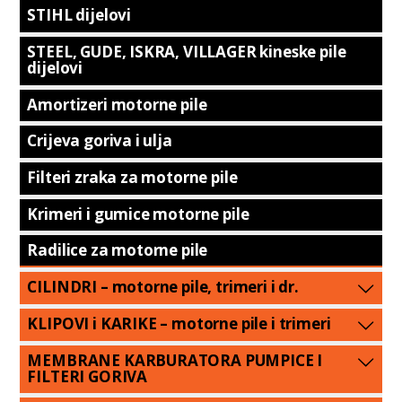
STIHL dijelovi
STEEL, GUDE, ISKRA, VILLAGER kineske pile
dijelovi
Amortizeri motorne pile
Crijeva goriva i ulja
Filteri zraka za motorne pile
Krimeri i gumice motorne pile
Radilice za motorne pile
CILINDRI – motorne pile, trimeri i dr.
KLIPOVI i KARIKE – motorne pile i trimeri
MEMBRANE KARBURATORA PUMPICE I
FILTERI GORIVA