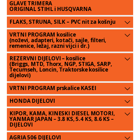
GLAVE TRIMERA
ORIGINAL STIHL i HUSQVARNA
FLAKS, STRUNA, SILK – PVC nit za košnju
VRTNI PROGRAM kosilice
(noževi, adapteri, kotači, sajle, filteri,
remenice, ležaj, razni vijci i dr.)
REZERVNI DIJELOVI – kosilice
(Briggs, MTD, Thorx, NGP, STIGA, SARP,
Tecumseh, Loncin, Traktorske kosilice
dijelovi)
VRTNI PROGRAM prskalice KASEI
HONDA DIJELOVI
KIPOR, KAMA, KINESKI DIESEL MOTORI,
YANMAR JAPAN – 3.8 KS, 5.4 KS, 8.6 KS –
DIJELOVI
AGRIA 506 DIJELOVI