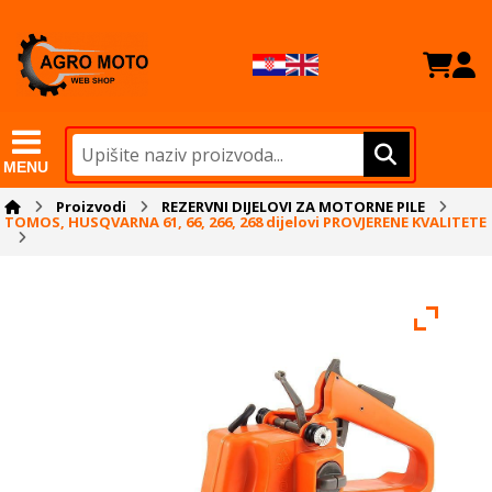
MENU
Proizvodi
REZERVNI DIJELOVI ZA MOTORNE PILE
TOMOS, HUSQVARNA 61, 66, 266, 268 dijelovi PROVJERENE KVALITETE