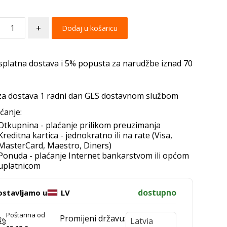
+
Dodaj u košaricu
splatna dostava i 5% popusta za narudžbe iznad 70
za dostava 1 radni dan GLS dostavnom službom
ćanje:
Otkupnina - plaćanje prilikom preuzimanja
Kreditna kartica - jednokratno ili na rate (Visa,
MasterCard, Maestro, Diners)
Ponuda - plaćanje Internet bankarstvom ili općom
uplatnicom
dostupno
ostavljamo u
LV
Poštarina od
Promijeni državu: