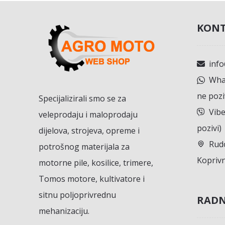
KONT
inf
What
ne pozi
Specijalizirali smo se za
Vibe
veleprodaju i maloprodaju
pozivi)
dijelova, strojeva, opreme i
Rudo
potrošnog materijala za
Koprivn
motorne pile, kosilice, trimere,
Tomos motore, kultivatore i
sitnu poljoprivrednu
RADN
mehanizaciju.