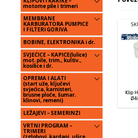
KLIPOVI i KARIKE –
motorne pile i trimeri
MEMBRANE
KARBURATORA PUMPICE
SK
I FILTERI GORIVA
BOBINE, ELEKTRONIKA i dr.
SVJEĆICE – KAPICE(lulice)
mot. pile, trim., kultiv.,
kosilice i dr.
OPREMA I ALATI
(start uže, ključevi
svjećica, karnisteri,
Klip
brusne ploče, šumar.
Ø4
klinovi, remeni)
LEŽAJEVI – SEMERINZI
VRTNI PROGRAM –
TRIMERI
(zglobovi, kardani, ušice,