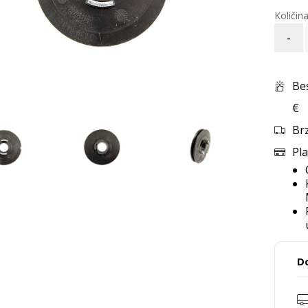
-
Be
€
Br
Pla
D