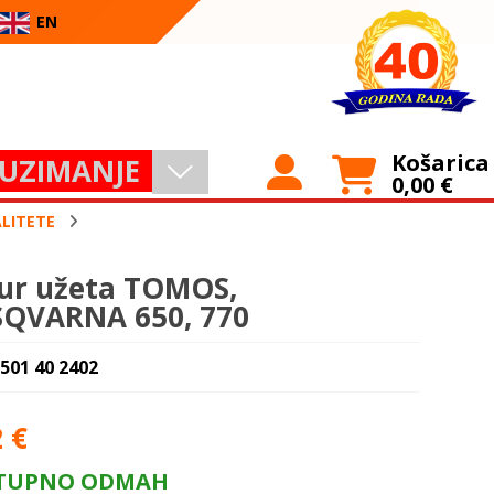
EN
Košarica
UZIMANJE
0,00
€
ALITETE
ur užeta TOMOS,
QVARNA 650, 770
 501 40 2402
2
€
TUPNO ODMAH