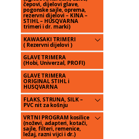
čepovi, dijelovi glave,
pogonske sajle, oprema,
rezervni dijelovi – KINA –
STIHL – HUSQVARNA
trimeri i dr. marki)
KAWASAKI TRIMERI
( Rezervni dijelovi )
GLAVE TRIMERA
(Hobi, Univerzal, PROFI)
GLAVE TRIMERA
ORIGINAL STIHL i
HUSQVARNA
FLAKS, STRUNA, SILK –
PVC nit za košnju
VRTNI PROGRAM kosilice
(noževi, adapteri, kotači,
sajle, filteri, remenice,
ležaj, razni vijci i dr.)