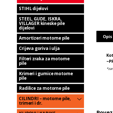
STIHL dijelovi
STEEL, GUDE, ISKRA,
VILLAGER kineske pile
dijelovi
Opis
Amortizeri motorne pile
Crijeva goriva i ulja
Ko
Filteri zraka za motorne
~P
pile
Krimeri i gumice motorne
pile
Radilice za motorne pile
CILINDRI – motorne pile,
trimeri i dr.
Povez