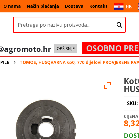
O nama
Način plaćanja
Dostava
Kontakt
HR
OSOBNO PRE
@agromoto.hr
OPŠIRNIJE
PILE
TOMOS, HUSQVARNA 650, 770 dijelovi PROVJERENE KV
Kot
HUS
SKU:
8,3
DOS