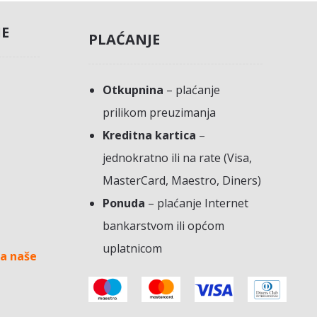
JE
PLAĆANJE
Otkupnina
– plaćanje
prilikom preuzimanja
Kreditna kartica
–
jednokratno ili na rate (Visa,
MasterCard, Maestro, Diners)
Ponuda
– plaćanje Internet
bankarstvom ili općom
uplatnicom
a naše