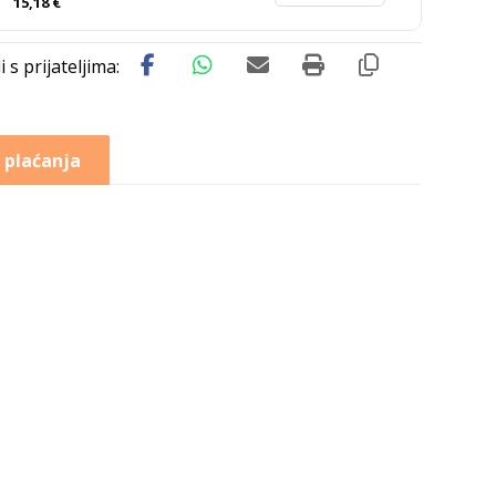
15,18
€
 plaćanja