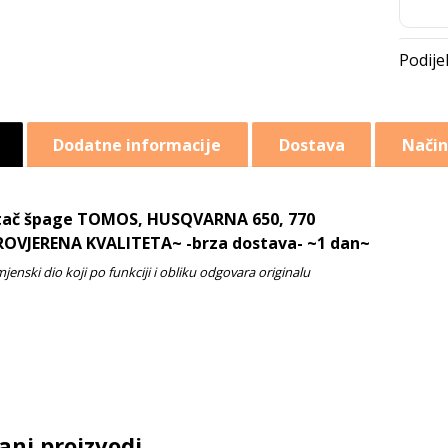
Dodatne informacije
Dostava
Način
tač špage TOMOS, HUSQVARNA 650, 770
ROVJERENA KVALITETA~ -brza dostava- ~1 dan~
ani proizvodi