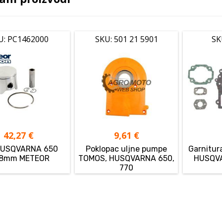
U: PC1462000
SKU: 501 21 5901
SK
42,27
€
9,61
€
 HUSQVARNA 650
Poklopac uljne pumpe
Garnitur
8mm METEOR
TOMOS, HUSQVARNA 650,
HUSQVA
770