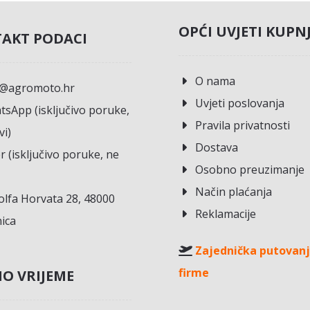
OPĆI UVJETI KUPN
AKT PODACI
O nama
o@agromoto.hr
Uvjeti poslovanja
sApp (isključivo poruke,
Pravila privatnosti
vi)
Dostava
r (isključivo poruke, ne
Osobno preuzimanje
Način plaćanja
lfa Horvata 28, 48000
Reklamacije
ica
Zajednička putovanj
firme
O VRIJEME