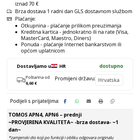
iznad 70 €
Brza dostava 1 radni dan GLS dostavnom službom
Plaćanje:
Otkupnina - plaćanje prilikom preuzimanja
Kreditna kartica - jednokratno ili na rate (Visa,
MasterCard, Maestro, Diners)
Ponuda - plaćanje Internet bankarstvom ili
općom uplatnicom
dostupno
Dostavljamo u
HR
Poštarina od
Promijeni državu:
6,60
€
TOMOS APN4, APN6 – prednji
~PROVJERENA KVALITETA~ -brza dostava- ~1
dan~