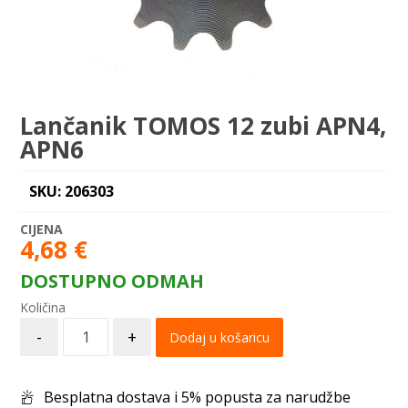
Lančanik TOMOS 12 zubi APN4,
APN6
SKU: 206303
4,68
€
DOSTUPNO ODMAH
-
+
Dodaj u košaricu
Besplatna dostava i 5% popusta za narudžbe