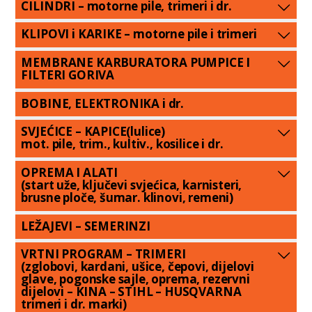
CILINDRI – motorne pile, trimeri i dr.
KLIPOVI i KARIKE – motorne pile i trimeri
MEMBRANE KARBURATORA PUMPICE I
FILTERI GORIVA
BOBINE, ELEKTRONIKA i dr.
SVJEĆICE – KAPICE(lulice)
mot. pile, trim., kultiv., kosilice i dr.
OPREMA I ALATI
(start uže, ključevi svjećica, karnisteri,
brusne ploče, šumar. klinovi, remeni)
LEŽAJEVI – SEMERINZI
VRTNI PROGRAM – TRIMERI
(zglobovi, kardani, ušice, čepovi, dijelovi
glave, pogonske sajle, oprema, rezervni
dijelovi – KINA – STIHL – HUSQVARNA
trimeri i dr. marki)