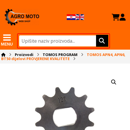
MENU
Proizvodi
TOMOS PROGRAM
TOMOS APN4, APN6,
BT50 dijelovi PROVJERENE KVALITETE