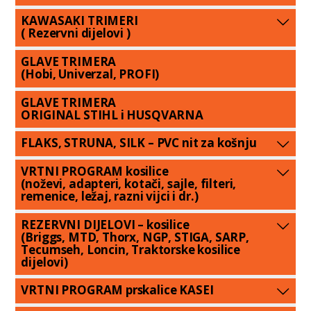
KAWASAKI TRIMERI
( Rezervni dijelovi )
GLAVE TRIMERA
(Hobi, Univerzal, PROFI)
GLAVE TRIMERA
ORIGINAL STIHL i HUSQVARNA
FLAKS, STRUNA, SILK – PVC nit za košnju
VRTNI PROGRAM kosilice
(noževi, adapteri, kotači, sajle, filteri,
remenice, ležaj, razni vijci i dr.)
REZERVNI DIJELOVI – kosilice
(Briggs, MTD, Thorx, NGP, STIGA, SARP,
Tecumseh, Loncin, Traktorske kosilice
dijelovi)
VRTNI PROGRAM prskalice KASEI