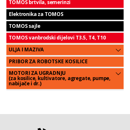
TOMOS brtvila, semerinzi
Elektronika za TOMOS
TOMOS sajle
TOMOS vanbrodski dijelovi T3.5, T4, T10
ULJA I MAZIVA
PRIBOR ZA ROBOTSKE KOSILICE
MOTORI ZA UGRADNJU
(za kosilice, kultivatore, agregate, pumpe,
nabijače i dr.)