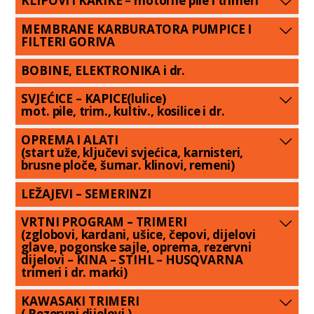
KLIPOVI i KARIKE – motorne pile i trimeri
MEMBRANE KARBURATORA PUMPICE I
FILTERI GORIVA
BOBINE, ELEKTRONIKA i dr.
SVJEĆICE – KAPICE(lulice)
mot. pile, trim., kultiv., kosilice i dr.
OPREMA I ALATI
(start uže, ključevi svjećica, karnisteri,
brusne ploče, šumar. klinovi, remeni)
LEŽAJEVI – SEMERINZI
VRTNI PROGRAM – TRIMERI
(zglobovi, kardani, ušice, čepovi, dijelovi
glave, pogonske sajle, oprema, rezervni
dijelovi – KINA – STIHL – HUSQVARNA
trimeri i dr. marki)
KAWASAKI TRIMERI
( Rezervni dijelovi )