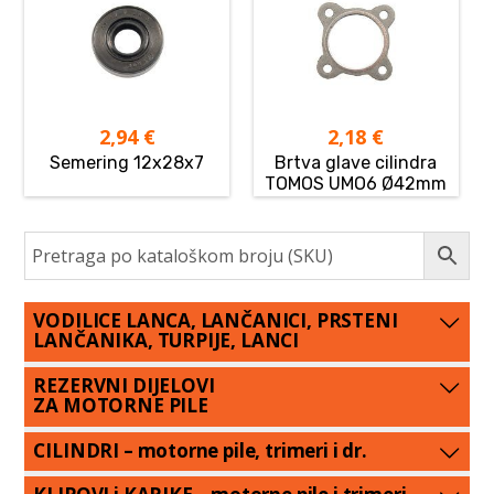
2,94
€
2,18
€
Semering 12x28x7
Brtva glave cilindra
TOMOS UMO6 Ø42mm
VODILICE LANCA, LANČANICI, PRSTENI
LANČANIKA, TURPIJE, LANCI
REZERVNI DIJELOVI
ZA MOTORNE PILE
CILINDRI – motorne pile, trimeri i dr.