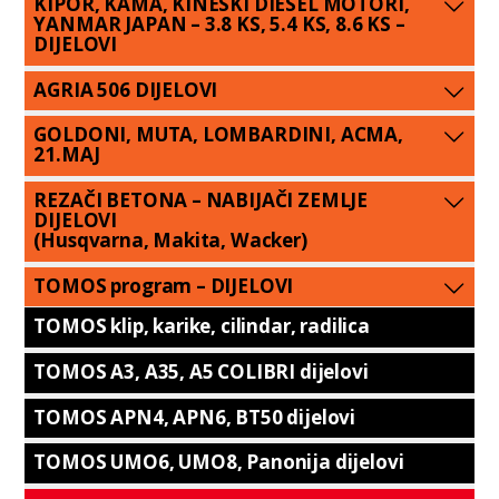
KIPOR, KAMA, KINESKI DIESEL MOTORI,
YANMAR JAPAN – 3.8 KS, 5.4 KS, 8.6 KS –
DIJELOVI
AGRIA 506 DIJELOVI
GOLDONI, MUTA, LOMBARDINI, ACMA,
21.MAJ
REZAČI BETONA – NABIJAČI ZEMLJE
DIJELOVI
(Husqvarna, Makita, Wacker)
TOMOS program – DIJELOVI
TOMOS klip, karike, cilindar, radilica
TOMOS A3, A35, A5 COLIBRI dijelovi
TOMOS APN4, APN6, BT50 dijelovi
TOMOS UMO6, UMO8, Panonija dijelovi