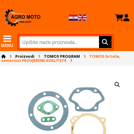
MENU
Proizvodi
TOMOS PROGRAM
TOMOS brtvila,
semerinzi PROVJERENE KVALITETE