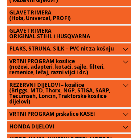
GLAVE TRIMERA
(Hobi, Univerzal, PROFI)
GLAVE TRIMERA
ORIGINAL STIHL i HUSQVARNA
FLAKS, STRUNA, SILK – PVC nit za košnju
VRTNI PROGRAM kosilice
(noževi, adapteri, kotači, sajle, filteri,
remenice, ležaj, razni vijci i dr.)
REZERVNI DIJELOVI – kosilice
(Briggs, MTD, Thorx, NGP, STIGA, SARP,
Tecumseh, Loncin, Traktorske kosilice
dijelovi)
VRTNI PROGRAM prskalice KASEI
HONDA DIJELOVI