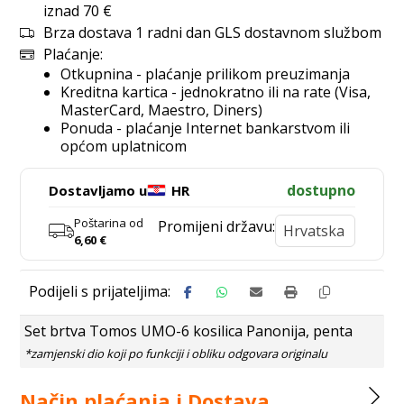
iznad 70 €
Brza dostava 1 radni dan GLS dostavnom službom
Plaćanje:
Otkupnina - plaćanje prilikom preuzimanja
Kreditna kartica - jednokratno ili na rate (Visa,
MasterCard, Maestro, Diners)
Ponuda - plaćanje Internet bankarstvom ili
općom uplatnicom
dostupno
Dostavljamo u
HR
Poštarina od
Promijeni državu:
6,60
€
Set brtva Tomos UMO-6 kosilica Panonija, penta
Način plaćanja i Dostava