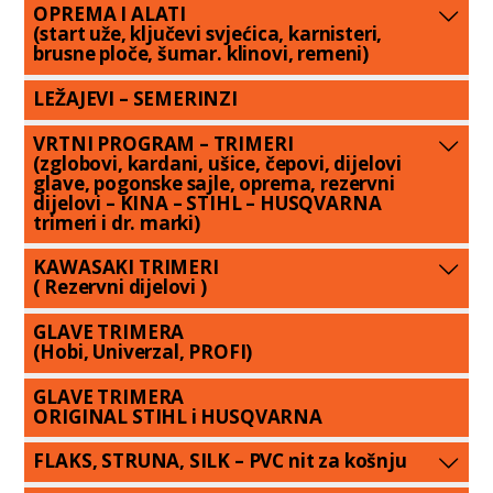
OPREMA I ALATI
(start uže, ključevi svjećica, karnisteri,
brusne ploče, šumar. klinovi, remeni)
LEŽAJEVI – SEMERINZI
VRTNI PROGRAM – TRIMERI
(zglobovi, kardani, ušice, čepovi, dijelovi
glave, pogonske sajle, oprema, rezervni
dijelovi – KINA – STIHL – HUSQVARNA
trimeri i dr. marki)
KAWASAKI TRIMERI
( Rezervni dijelovi )
GLAVE TRIMERA
(Hobi, Univerzal, PROFI)
GLAVE TRIMERA
ORIGINAL STIHL i HUSQVARNA
FLAKS, STRUNA, SILK – PVC nit za košnju