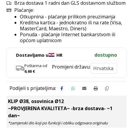
Brza dostava 1 radni dan GLS dostavnom službom
Plaćanje:
Otkupnina - plaćanje prilikom preuzimanja
Kreditna kartica - jednokratno ili na rate (Visa,
MasterCard, Maestro, Diners)
Ponuda - plaćanje Internet bankarstvom ili
općom uplatnicom
dostupno
Dostavljamo u
HR
Poštarina od
Promijeni državu:
6,60
€
KLIP Ø38, osovinica Ø12
~PROVJERENA KVALITETA~ -brza dostava- ~1
dan~