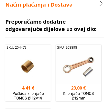
Način plaćanja i Dostava
Preporučamo dodatne
odgovarajuće dijelove uz ovaj dio:
SKU: 204473
SKU: 208898
4,41
€
23,00
€
Puškica klipnjače
Klipnjača TOMOS
TOMOS Ø 12×14
Ø12mm