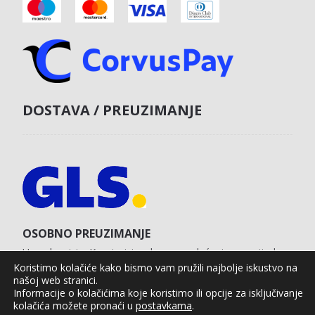
DOSTAVA / PREUZIMANJE
OSOBNO PREUZIMANJE
U poslovnici u Koprivnici s obvezom plaćanja unaprijed
karticom na web shopu.
Koristimo kolačiće kako bismo vam pružili najbolje iskustvo na
našoj web stranici.
Informacije o kolačićima koje koristimo ili opcije za isključivanje
kolačića možete pronaći u
postavkama
.
Agro Moto Shop © 2025.
Izrada web shopa:
kT dizajn