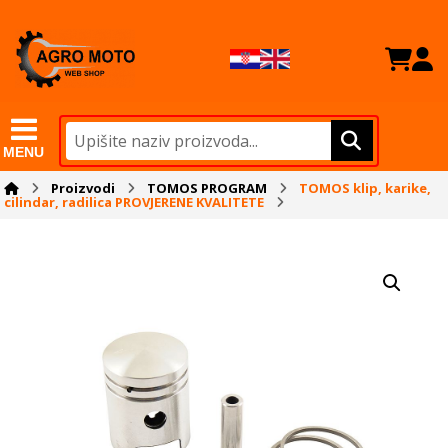
MENU
Proizvodi
TOMOS PROGRAM
TOMOS klip, karike,
cilindar, radilica PROVJERENE KVALITETE