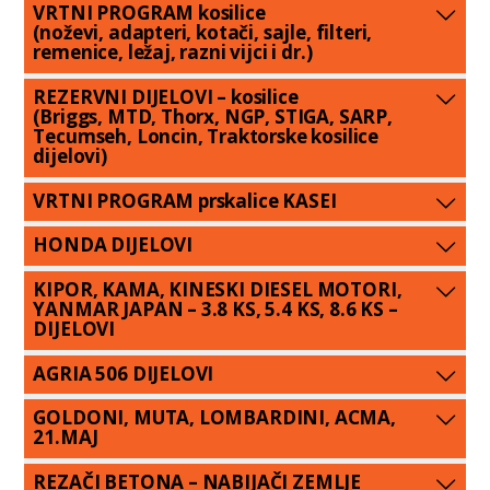
VRTNI PROGRAM kosilice
(noževi, adapteri, kotači, sajle, filteri,
remenice, ležaj, razni vijci i dr.)
REZERVNI DIJELOVI – kosilice
(Briggs, MTD, Thorx, NGP, STIGA, SARP,
Tecumseh, Loncin, Traktorske kosilice
dijelovi)
VRTNI PROGRAM prskalice KASEI
HONDA DIJELOVI
KIPOR, KAMA, KINESKI DIESEL MOTORI,
YANMAR JAPAN – 3.8 KS, 5.4 KS, 8.6 KS –
DIJELOVI
AGRIA 506 DIJELOVI
GOLDONI, MUTA, LOMBARDINI, ACMA,
21.MAJ
REZAČI BETONA – NABIJAČI ZEMLJE